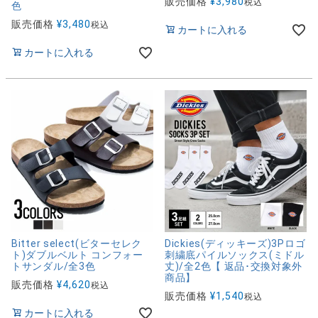
販売価格
¥
3,980
税込
色
販売価格
¥
3,480
税込
カートに入れる
カートに入れる
Bitter select(ビターセレク
Dickies(ディッキーズ)3Pロゴ
ト)ダブルベルト コンフォー
刺繍底パイルソックス(ミドル
トサンダル/全3色
丈)/全2色【 返品･交換対象外
商品】
販売価格
¥
4,620
税込
販売価格
¥
1,540
税込
カートに入れる