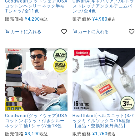
Goodwear(グッドウェア)USA
CavariA(キャバリア)ウルトラ
コットンヘンリーネック半袖
ストレッチアンクルデニムパ
Tシャツ/全11色
ンツ/全4色
販売価格
¥
4,290
販売価格
¥
4,980
税込
税込
カートに入れる
カートに入れる
Goodwear(グッドウェア)USA
Healthknit(ヘルスニット)3パ
コットンポケット付きクルー
ックミドルソックス/16種類
ネック半袖Tシャツ/全13色
【返品・交換対象外商品】
販売価格
¥
3,190
販売価格
¥
1,760
税込
税込