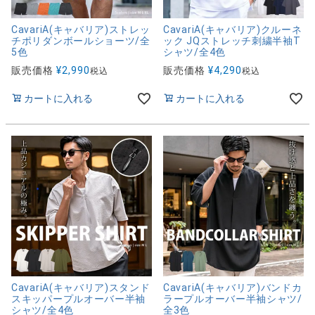
CavariA(キャバリア)ストレッ
CavariA(キャバリア)クルーネ
チポリダンボールショーツ/全
ック JQストレッチ刺繍半袖T
5色
シャツ/全4色
販売価格
¥
2,990
販売価格
¥
4,290
税込
税込
カートに入れる
カートに入れる
CavariA(キャバリア)スタンド
CavariA(キャバリア)バンドカ
スキッパープルオーバー半袖
ラープルオーバー半袖シャツ/
シャツ/全4色
全3色