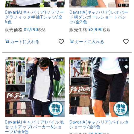
CavariA(キャバリア)フラワー
CavariA(キャバリア)レオパー
グラフィック半袖Tシャツ/全
ド柄ダンボールショートパン
6色
ツ/全3色
販売価格
¥
2,990
販売価格
¥
2,990
税込
税込
カートに入れる
カートに入れる
CavariA(キャバリア)パイル地
CavariA(キャバリア)パイル地
セットアップ(パーカー&ショ
ショーツ/全8色
ーツ)/全5色