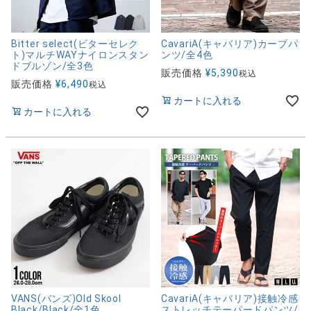
Bitter select(ビターセレク
CavariA(キャバリア)カーブパ
ト)マルチWAYナイロンスタン
ンツ/全4色
ドブルゾン/全3色
販売価格
¥
5,390
税込
販売価格
¥
6,490
税込
カートに入れる
カートに入れる
VANS(バンズ)Old Skool
CavariA(キャバリア)接触冷感
Black/Black/全1色
ストレッチテーパードパンツ/