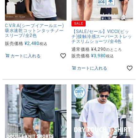
SALE
C.V.R.A(シーブイアールエー)
吸水速乾コットンタッチノー
【SALE/セール】VICCI(ビッ
スリーブ/全2色
チ)接触冷感スーパーストレッ
チスリムショーツ/全4色
販売価格
¥
2,480
税込
通常価格
¥
4,290
のところ
カートに入れる
販売価格
¥
3,980
税込
カートに入れる