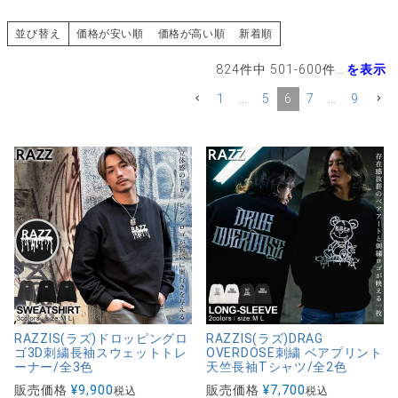
並び替え
価格が安い順
価格が高い順
新着順
824
件中
501
-
600
件表示
1
…
5
6
7
…
9
RAZZIS(ラズ)ドロッピングロ
RAZZIS(ラズ)DRAG
ゴ3D刺繍長袖スウェットトレ
OVERDOSE刺繍 ベアプリント
ーナー/全3色
天竺長袖Tシャツ/全2色
販売価格
¥
9,900
販売価格
¥
7,700
税込
税込