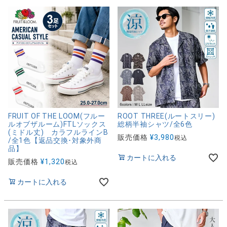
FRUIT OF THE LOOM(フルー
ROOT THREE(ルートスリー)
ルオブザルーム)FTLソックス
総柄半袖シャツ/全6色
(ミドル丈) カラフルラインB
販売価格
¥
3,980
税込
/全1色【返品交換･対象外商
品】
カートに入れる
販売価格
¥
1,320
税込
カートに入れる