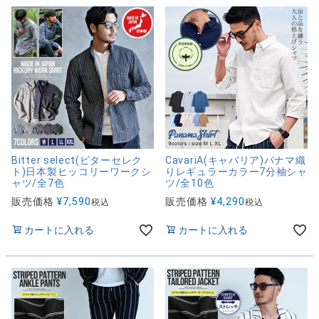
Bitter select(ビターセレク
CavariA(キャバリア)パナマ織
ト)日本製ヒッコリーワークシ
りレギュラーカラー7分袖シャ
ャツ/全7色
ツ/全10色
販売価格
¥
7,590
販売価格
¥
4,290
税込
税込
カートに入れる
カートに入れる