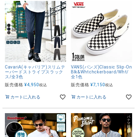
CavariA(キャバリア)スリムテ
VANS(バンズ)Classic Slip-On
ーパードストライプスラック
Blk&Whtchckerboard/Wht/
ス/全3色
全1色
販売価格
¥
4,950
販売価格
¥
7,150
税込
税込
カートに入れる
カートに入れる