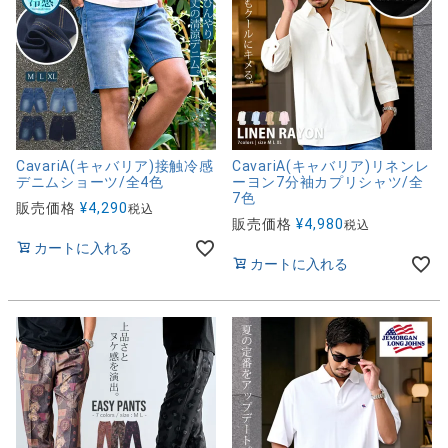
CavariA(キャバリア)接触冷感
CavariA(キャバリア)リネンレ
デニムショーツ/全4色
ーヨン7分袖カプリシャツ/全
7色
販売価格
¥
4,290
税込
販売価格
¥
4,980
税込
カートに入れる
カートに入れる