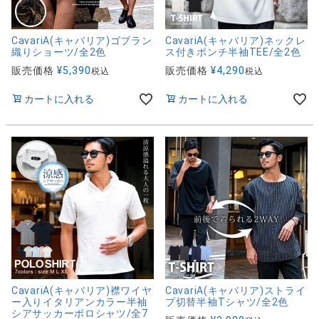
CavariA(キャバリア)ゴブラン
CavariA(キャバリア)ネックレ
織りショーツ/全2色
ス付きポンチ半袖TEE/全2色
販売価格
¥
5,390
販売価格
¥
4,290
税込
税込
カートに入れる
カートに入れる
CavariA(キャバリア)襟ワイヤ
CavariA(キャバリア)ストライ
ー入りイタリアンカラー半袖
プ切替半袖Tシャツ/全2色
シアサッカーポロシャツ/全7