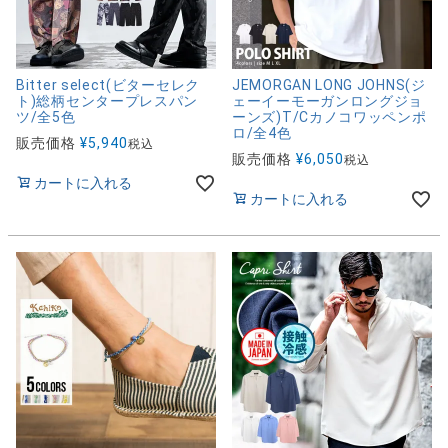
Bitter select(ビターセレク
JEMORGAN LONG JOHNS(ジ
ト)総柄センタープレスパン
ェーイーモーガンロングジョ
ツ/全5色
ーンズ)T/Cカノコワッペンポ
ロ/全4色
販売価格
¥
5,940
税込
販売価格
¥
6,050
税込
カートに入れる
カートに入れる