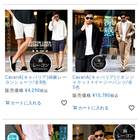
CavariA(キャバリア)綿麻レー
CavariA(キャバリア)リネンジ
ヨンショーツ/全8色
ャケット+イージーパンツ/全
5色
販売価格
¥
4,290
税込
販売価格
¥
10,780
税込
カートに入れる
カートに入れる