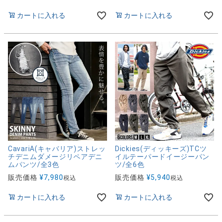
カートに入れる
カートに入れる
CavariA(キャバリア)ストレッ
Dickies(ディッキーズ)TCツ
チデニムダメージリペアデニ
イルテーパードイージーパン
ムパンツ/全3色
ツ/全6色
販売価格
¥
7,980
販売価格
¥
5,940
税込
税込
カートに入れる
カートに入れる