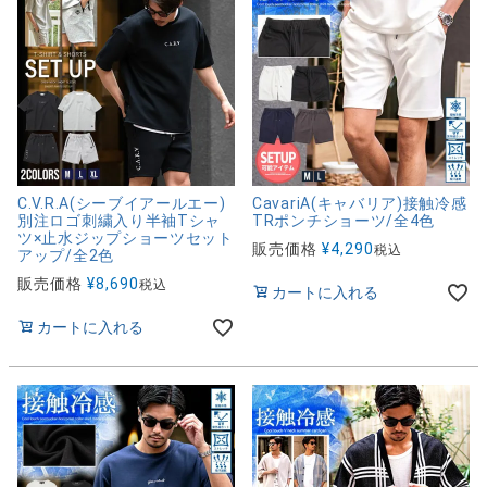
C.V.R.A(シーブイアールエー)
CavariA(キャバリア)接触冷感
別注ロゴ刺繍入り半袖Tシャ
TRポンチショーツ/全4色
ツ×止水ジップショーツセット
販売価格
¥
4,290
税込
アップ/全2色
販売価格
¥
8,690
税込
カートに入れる
カートに入れる