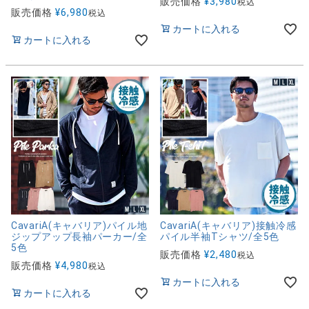
販売価格
¥
3,980
税込
販売価格
¥
6,980
税込
カートに入れる
カートに入れる
CavariA(キャバリア)パイル地
CavariA(キャバリア)接触冷感
ジップアップ長袖パーカー/全
パイル半袖Tシャツ/全5色
5色
販売価格
¥
2,480
税込
販売価格
¥
4,980
税込
カートに入れる
カートに入れる