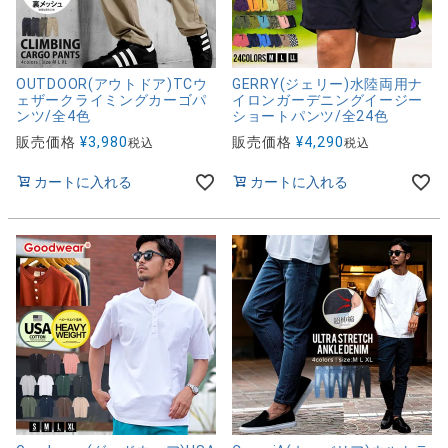
OUTDOOR(アウトドア)TCウ
GERRY(ジェリー)水陸両用ナ
ェザークライミングカーゴパ
イロンガーデニングイージー
ンツ/全4色
ショートパンツ/全24色
販売価格
¥
3,980
販売価格
¥
4,290
税込
税込
カートに入れる
カートに入れる