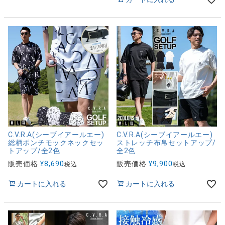
C.V.R.A(シーブイアールエー)
C.V.R.A(シーブイアールエー)
総柄ポンチモックネックセッ
ストレッチ布帛セットアップ/
トアップ/全2色
全2色
販売価格
¥
8,690
販売価格
¥
9,900
税込
税込
カートに入れる
カートに入れる