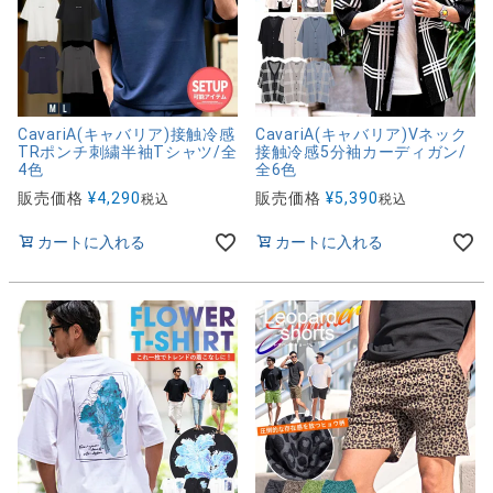
CavariA(キャバリア)接触冷感
CavariA(キャバリア)Vネック
TRポンチ刺繍半袖Tシャツ/全
接触冷感5分袖カーディガン/
4色
全6色
販売価格
¥
4,290
販売価格
¥
5,390
税込
税込
カートに入れる
カートに入れる