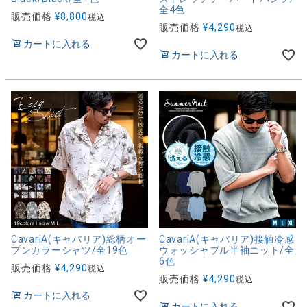
全4色
販売価格
¥
8,800
税込
販売価格
¥
4,290
税込
カートに入れる
カートに入れる
CavariA(キャバリア)総柄オー
CavariA(キャバリア)接触冷感
プンカラーシャツ/全19色
ウォッシャブル半袖ニット/全
6色
販売価格
¥
4,290
税込
販売価格
¥
4,290
税込
カートに入れる
カートに入れる