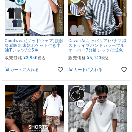
Goodwear(グッドウェア)接触
CavariA(キャバリア)パナマ織
冷感吸水速乾ポケット付き半
ストライプバンドカラープル
袖Tシャツ/全5色
オーバー7分袖シャツ/全2色
販売価格
¥
3,850
販売価格
¥
5,940
税込
税込
カートに入れる
カートに入れる