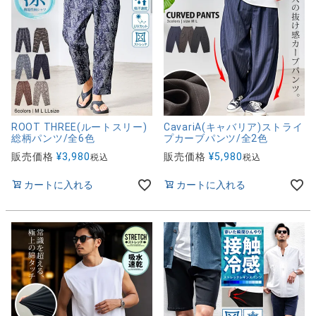
ROOT THREE(ルートスリー)
CavariA(キャバリア)ストライ
総柄パンツ/全6色
プカーブパンツ/全2色
販売価格
¥
3,980
販売価格
¥
5,980
税込
税込
カートに入れる
カートに入れる