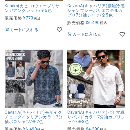
Kahiko(カヒコ)ウエーブミサ
CavariA(キャバリア)接触冷感
ンガアンクレット/全5色
シャンブレーポリエステルカ
プリ7分袖シャツ/全5色
販売価格
¥
770
税込
販売価格
¥
6,490
税込
カートに入れる
カートに入れる
CavariA(キャバリア)モザイク
CavariA(キャバリア)パナマ織
チェックイタリアンカラー7分
りバンドカラー7分袖カプリシ
袖ポロシャツ/全2色
ャツ/全8色
販売価格
¥
6,490
販売価格
¥
4,290
税込
税込