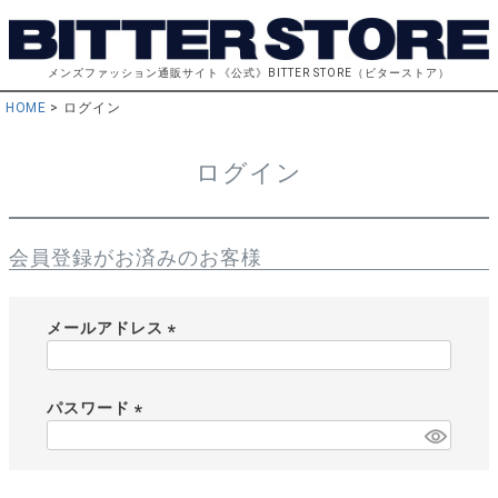
メンズファッション通販サイト《公式》BITTER STORE（ビターストア）
HOME
ログイン
ログイン
会員登録がお済みのお客様
メールアドレス
(
必
須
パスワード
)
(
必
須