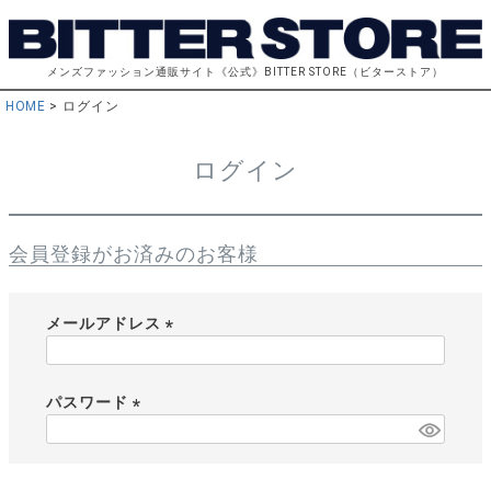
メンズファッション通販サイト《公式》BITTER STORE（ビターストア）
HOME
ログイン
ログイン
会員登録がお済みのお客様
メールアドレス
(
必
須
パスワード
)
(
必
須