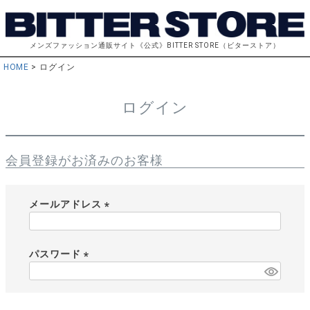
メンズファッション通販サイト《公式》BITTER STORE（ビターストア）
HOME
ログイン
ログイン
会員登録がお済みのお客様
メールアドレス
(
必
須
パスワード
)
(
必
須