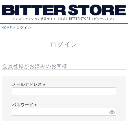
メンズファッション通販サイト《公式》BITTER STORE（ビターストア）
HOME
ログイン
ログイン
会員登録がお済みのお客様
メールアドレス
(
必
須
パスワード
)
(
必
須