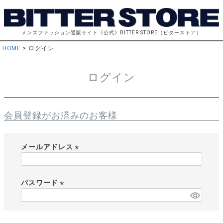
メンズファッション通販サイト《公式》BITTER STORE（ビターストア）
HOME
ログイン
ログイン
会員登録がお済みのお客様
メールアドレス
(
必
須
パスワード
)
(
必
須