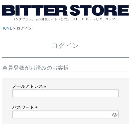
メンズファッション通販サイト《公式》BITTER STORE（ビターストア）
HOME
ログイン
ログイン
会員登録がお済みのお客様
メールアドレス
(
必
須
パスワード
)
(
必
須