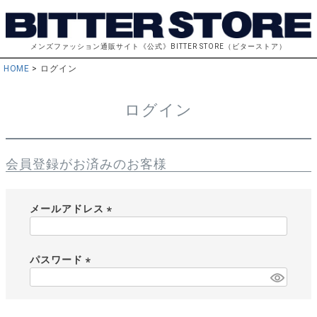
メンズファッション通販サイト《公式》BITTER STORE（ビターストア）
HOME
ログイン
ログイン
会員登録がお済みのお客様
メールアドレス
(
必
須
パスワード
)
(
必
須