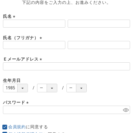
下記の内容をご入力の上、お進みください。
氏名
(
必
須
氏名（フリガナ）
)
(
必
須
Ｅメールアドレス
)
(
必
須
生年月日
)
パスワード
(
必
須
会員規約
に同意する
)