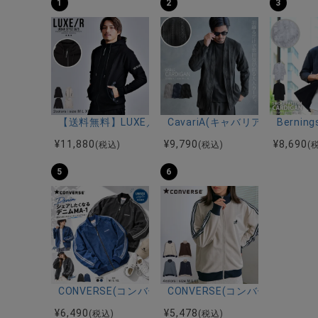
1
2
3
【送料無料】LUXE／R(ラグジュ)ストレッチ裏フリー
CavariA(キャバリア)汚し加
Bern
¥
11,880
¥
9,790
¥
8,690
(税込)
(税込)
(
5
6
CONVERSE(コンバース)デニムリブブルゾン/全2色
CONVERSE(コンバース)レ
¥
6,490
¥
5,478
(税込)
(税込)