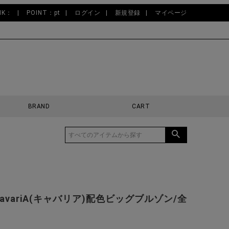
NK：
POINT：pt
ログイン
新規登録
マイページ
BRAND
CART
CavariA(キャバリア)配色ビッグブルゾン/全