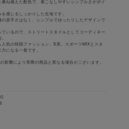
を兼ね備えた配色で、着こなしやすいシンプルさがポイ
みを感じるしっかりした生地です。
繍の派手さはなく、シンプルでゆったりしたデザインで
っているので、ストリートスタイルとしてコーディネー
能。
人気の韓国ファッション、B系、スポーツMIXとスタ
全2色
/全3色
主力になる一着です。
どの影響により実際の商品と異なる場合がございます。
85
6