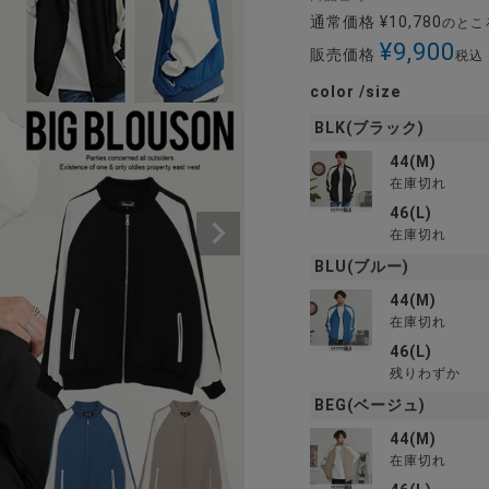
通常価格
¥
10,780
のとこ
¥
9,900
販売価格
税込
color
size
BLK(ブラック)
44(M)
在庫切れ
46(L)
在庫切れ
BLU(ブルー)
44(M)
在庫切れ
46(L)
残りわずか
BEG(ベージュ)
44(M)
在庫切れ