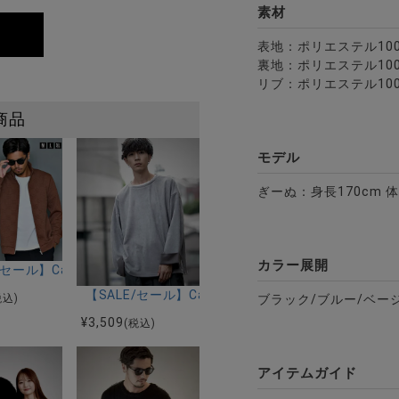
素材
表地：ポリエステル10
裏地：ポリエステル10
リブ：ポリエステル10
商品
モデル
ぎーぬ：身長170cm 体
カラー展開
配色ブルゾン/全2色
(キャバリア)キルティングヘリンボン柄ZIPブルゾン/全3色
E/セール】CavariA(キャバリア)キルティングバスケットチェックZIP
【SALE/セール】CavariA(キャバリア)フェイク
税込)
ブラック/ブルー/ベー
¥
3,509
(税込)
アイテムガイド