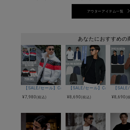
アウターアイテム一覧
あなたにおすすめの
【SALE/セール】CavariA(キャバリア)キルティング
【SALE/セール】CavariA
【SAL
¥
7,980
¥
8,690
¥
8,690
(税込)
(税込)
(