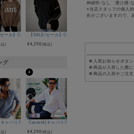
伸縮性-なし 透け感-
※当店スタッフの個人
合がございますので、
ーニット 長袖/全2色
(キャバリア)リップル長袖カーディガン/全3色
/セール】CavariA(キャバリア)SANTE長袖ニット/全3色
【SALE/セール】CavariA(キャバリア)ハンドス
¥
4,290
税込)
(税込)
入荷お知らせボタン
ング
商品が入荷した際に
4
商品の入荷やご注文
ルマンハーフスリーブニット/全12色
ツ加工イージーロングパンツ/全5色
riA(キャバリア)パナマ織り7分袖カプリシャツ/全9色
CavariA(キャバリア)コットンリネンホリゾンタル
¥
4,290
税込)
(税込)