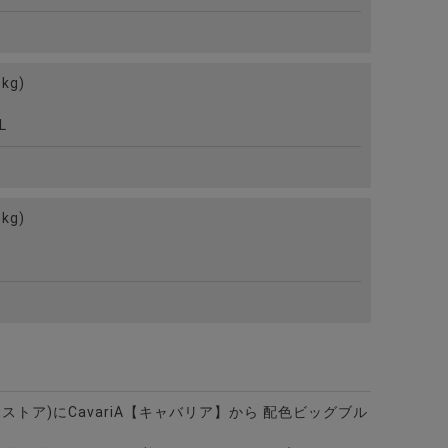
kg)
L
kg)
ビターストア)にCavariA【キャバリア】から 配色ビッグブル