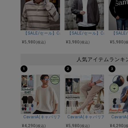
【SALE/セール】CavariA(キャバリア)ボーダーヘンリ
【SALE/セール】CavariA
【SALE
¥
5,980
¥
3,980
¥
5,980
(税込)
(税込)
(
人気アイテムランキ
1
2
3
CavariA(キャバリア)12Gミラノリブクルーネックド
CavariA(キャバリア)プリー
Cava
¥
4,290
¥
5,980
¥
4,290
(税込)
(税込)
(