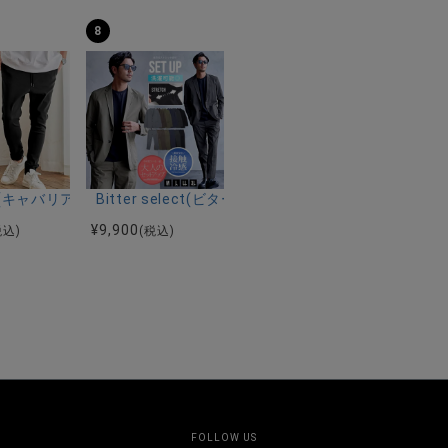
8
ーストレッチバンドカラー半袖シャツ＆イージーパンツ/全2色
ク半袖Tシャツ/全4色
riA(キャバリア)ストレッチジョッパーパンツ/全4色
Bitter select(ビターセレクト)接触冷感スー
¥
9,900
税込)
(税込)
FOLLOW US