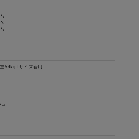
0%
0%
0%
重54kg Lサイズ着用
ブルゾン/全3色
スウェードクルーネック長袖カットソー/全2色
ジュ