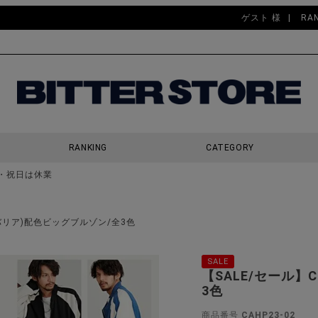
ゲスト 様
RA
RANKING
CATEGORY
・祝日は休業
検索
キャバリア)配色ビッグブルゾン/全3色
SALE
【SALE/セール】
3色
商品番号
CAHP23-02