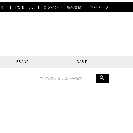
NK：
POINT：pt
ログイン
新規登録
マイページ
BRAND
CART