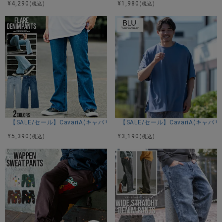
¥
4,290
¥
1,980
(税込)
(税込)
【SALE/セール】CavariA(キャバリア)デニムフレアロングパンツ/全2色
【SALE/セール】CavariA(キ
¥
5,390
¥
3,190
(税込)
(税込)