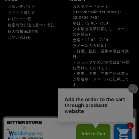
お買い物ガイド
カスタマーサポート
customer@bitter-store.jp
サイズの測り方
03-3709-7889
レビュー一覧
平日：12:00-17:00
特定商取引法に基づく表記
(※木曜は電話対応なし、メール
個人情報保護方針
のみ対応)
お問い合わせ
土曜：12:00-17:00
(※メールのみ対応)
・日曜、祝日、長期休暇は休業
日。
・ショップでのご注文は24時間
お受付しております。
・夏季、冬季、年末年始休業日
は別途ホームページに記載しま
す。
・お電話でのご注文、お問い合
わせは営業時間内のみの対応と
なります。
BITTER STORE(ビターストア)メンズファッション通販サイト
Copyright © P･B･I CO.,LTD. All rights reserved