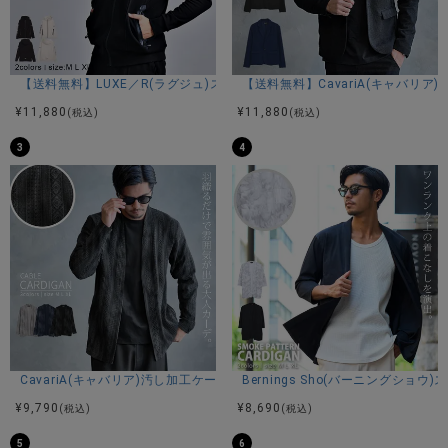
商品説明
【送料無料】LUXE／R(ラグジュ)ストレッチ裏フリースジップパーカー/全
【送料無料】CavariA(キャバリア
BITTER STORE(ビターストア)にCavariA【キャバリア】フラ
¥
11,880
¥
11,880
(税込)
(税込)
ワー総転写プリントMA-1が入荷しました。
3
4
毎年人気の定番アウターでもあるMA-1ジャケット。
軽くて丈夫なポリエステル素材を使用し、シワになりにくく
程よい光沢感で上品な印象に魅せてくれます。
ミリタリー要素は残しつつも無骨になり過ぎないようにスッ
キリとしたシルエットに仕上げています。
きちんと感のあるしっかりとした生地感は洗練された大人の
装いを演出してくれます。
無駄を省いたスタイリッシュなデザインなので、様々なスタ
イルやシーンで活躍してくれます。
カジュアルにもきれいめにもハマる汎用性の高いアウターに
仕上がっています。
ユニセックスで着用可能なので、男性はもちろん女性にもオ
CavariA(キャバリア)汚し加工ケーブルカーディガン/全3色
Bernings Sho(バーニングシ
ススメしたいアイテムです。
¥
9,790
¥
8,690
(税込)
(税込)
シンプルなトップスにサラッと羽織るだけで、スタイリッシ
ュなコーディネートが完成！
5
6