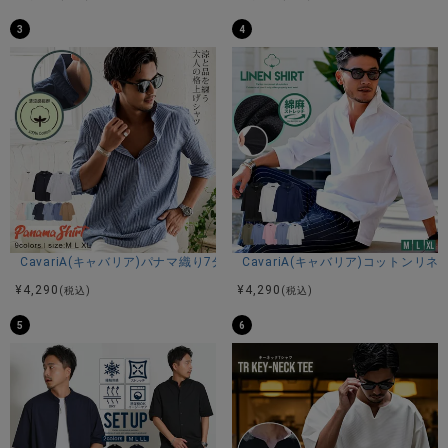
3
4
CavariA(キャバリア)パナマ織り7分袖カプリシャツ/全9色
CavariA(キャバリア)コットン
¥
4,290
¥
4,290
(税込)
(税込)
5
6