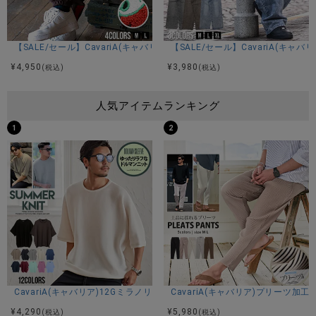
【SALE/セール】CavariA(キャバリア)サガラ刺繍入りロゴパンツ/全4色
【SALE/セール】CavariA(キ
¥
4,950
¥
3,980
(税込)
(税込)
人気アイテムランキング
1
2
CavariA(キャバリア)12Gミラノリブクルーネックドルマンハーフスリーブ
CavariA(キャバリア)プリーツ加
¥
4,290
¥
5,980
(税込)
(税込)