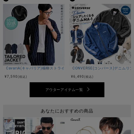
心地よい柔らかな着心地のジャケットは羽織としてもインナ
ーとしてもロングシーズン着回せるので重宝するアイテムで
す。
※モデル画像は照明などの影響により実際の商品と異なる場合
がございます。
サイズ(cm)
CavariA(キャバリア)楊柳ストライプ7分袖ジャケット/全3色
CONVERSE(コンバース)デニムリ
M：着丈65身幅48肩幅44袖丈58
¥
7,590
¥
6,490
(税込)
(税込)
L：着丈67身幅52肩幅47袖丈60
※平置き計測。
アウターアイテム一覧
素材
あなたにおすすめの商品
表地：ポリエステル97% ポリウレタン3%
リブ：ポリエステル95% ポリウレタン5%