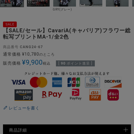
GRY(グレー)
SALE
【SALE/セール】CavariA(キャバリア)フラワー総
転写プリントMA-1/全2色
商品番号
CANG24-67
通常価格
¥
10,780
のところ
¥
9,900
販売価格
税込
[
90
ポイント進呈 ]
レビューを書く
商品詳細