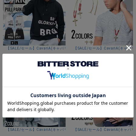
モデル
TAIRA：身長180cm 体重67kg Lサイズ着用
【SALE/セール】CavariA(キャバリア)光沢プリントパーカー/全2色
【SALE/セール】CavariA(キャ
カラー展開
¥
5,390
¥
2,990
(税込)
(税込)
グレー/レッド
アイテムガイド
伸縮性-なし 透け感-なし 生地の厚み-普通 裏地-なし
※当店スタッフの個人的な感想になります。お客様により、感
じ方等異なる場合がございますので、あくまでもご参考とし
てご利用ください。
【SALE/セール】CavariA(キャバリア)ノーカラーチェックカーディガン/
【SALE/セール】CavariA(キャ