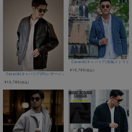
TAIRA：身長180cm 体重67kg Lサイズ着用
RYO：身長180cm Lサイズ着用
カラー展開
ホワイト レッド ブラック
CavariA(キャバリア)長袖ストラ
アイテムガイド
¥
10,780
(税込)
CavariA(キャバリア)PUレザージップ長袖ブルゾン/全3色
伸縮性-あり 透け感-なし 生地の厚み-普通 裏地-あり
¥
10,780
(税込)
※当店スタッフの個人的な感想になります。お客様により、感
じ方等異なる場合がございますので、あくまでもご参考とし
てご利用ください。