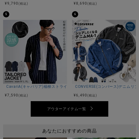
※モデル画像は照明などの影響により実際の商品と異なる場合
¥
9,790
¥
8,690
(税込)
(税込)
がございます。
5
6
サイズ(cm)
44(M)：着丈71身幅57肩幅53袖丈62
46(L)：着丈76身幅59肩幅55袖丈64
※平置き計測。
素材
CavariA(キャバリア)楊柳ストライプ7分袖ジャケット/全3色
CONVERSE(コンバース)デニムリ
¥
7,590
¥
6,490
表地：ポリエステル100%
(税込)
(税込)
裏地：ポリエステル100%
アウターアイテム一覧
モデル
あなたにおすすめの商品