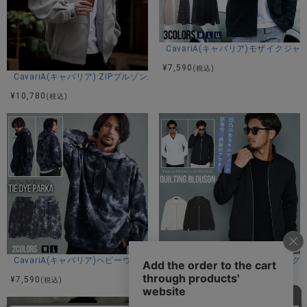
CavariA(キャバリア)モザイク
¥
7,590
(税込)
CavariA(キャバリア) ZIPブルゾン/全3色
¥
10,780
(税込)
CavariA(キャバリア)ヘビーウェイトタイダイ長袖パーカー/全2色
CavariA(キャバリア)キルティン
¥
7,590
¥
10,780
(税込)
(税込)