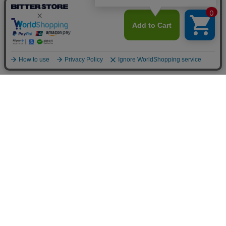
カートに入れる
カートに入れる
CavariA(キャバリア)カットコーデュロイクルーネック長袖カットソー/全
CavariA(キャバリア)ハンドス
¥
7,590
¥
5,929
(税込)
(税込)
人気アイテムランキング
1
2