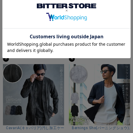
普段着用サイズ：M
Mサイズ着用
商品説明
【送料無料】LUXE／R(ラグジュ)ストレッチ裏フリースジップパーカー/全
【送料無料】CavariA(キャバリア
BITTER STORE(ビターストア)にCavariA【キャバリア】サイ
¥
11,880
¥
11,880
(税込)
(税込)
ドアジャストストレッチブルゾンが入荷しました。
3
4
ボディ自体はシンプルなデザインになっており、ファスナー
を開くとプリント入りのマチが現れ、2WAYのデザインをお楽
しみいただけます。
撥水・防風加工が施されているので、アウトドアシーンにも
タウンユースにももってこいな一枚。
首元はハイネック、袖口はベロクロテープでご自分の手首サ
イズにフィット、裾口はスピンドルで絞ることが可能で、秋
～春に対応いただける防寒仕様です。
ストレッチも効いているので快適な着心地です。
大人カジュアル、ストリートスタイル、スポーツMIXスタイル
におすすめのマウンテンパーカーです。
CavariA(キャバリア)汚し加工ケーブルカーディガン/全3色
Bernings Sho(バーニングシ