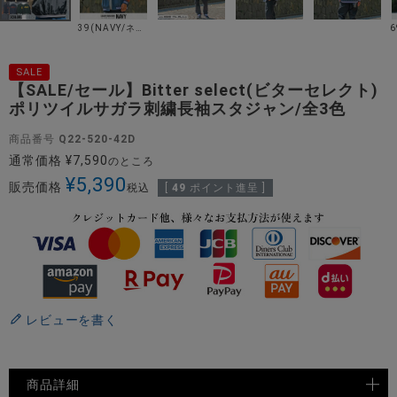
39(NAVY/ネイビー)
SALE
【SALE/セール】Bitter select(ビターセレクト)
ポリツイルサガラ刺繍長袖スタジャン/全3色
商品番号
Q22-520-42D
通常価格
¥
7,590
のところ
¥
5,390
販売価格
税込
[
49
ポイント進呈 ]
レビューを書く
商品詳細