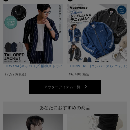
※モデル画像は照明などの影響により実際の商品と異なる場合
がございます。
サイズ(cm)
M：着丈69身幅64肩幅65袖丈59
L：着丈72身幅68肩幅68袖丈60
※平置き計測。
CavariA(キャバリア)楊柳ストライプ7分袖ジャケット/全3色
CONVERSE(コンバース)デニムリ
¥
7,590
¥
6,490
(税込)
(税込)
アウターアイテム一覧
素材
表地：ポリエステル100%
裏地：ポリエステル100%
あなたにおすすめの商品
リブ：ポリエステル97% ポリウレタン3%