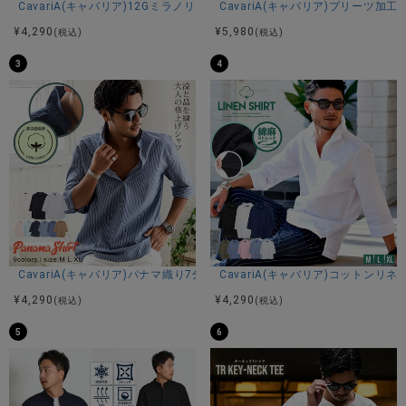
CavariA(キャバリア)12Gミラノリブクルーネックドルマンハーフスリーブ
CavariA(キャバリア)プリーツ加
¥
4,290
¥
5,980
(税込)
(税込)
3
4
CavariA(キャバリア)パナマ織り7分袖カプリシャツ/全9色
CavariA(キャバリア)コットン
¥
4,290
¥
4,290
(税込)
(税込)
5
6