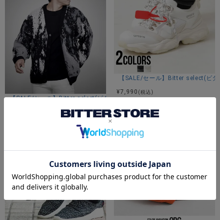
モデル
KOUHEI：身長172cm 体重65kg Lサイズ着用
ぎーぬ：身長170cm 体重54kg Lサイズ着用
【SALE/セール】Bitter sel
カラー展開
¥
7,990
(税込)
ネイビー/グリーン/ブラック
【SALE/セール】Bitter select(ビターセレクト)総柄長袖カーディガン/全7
¥
3,980
(税込)
アイテムガイド
伸縮性-なし 透け感-なし 生地の厚み-普通 裏地-あり
※当店スタッフの個人的な感想になります。お客様により、感
じ方等異なる場合がございますので、あくまでもご参考とし
てご利用ください。