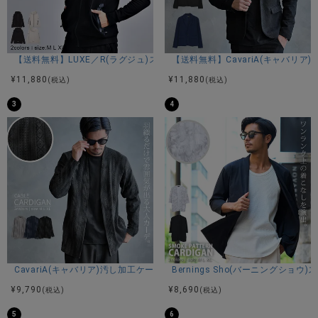
商品説明
【送料無料】LUXE／R(ラグジュ)ストレッチ裏フリースジップパーカー/全
【送料無料】CavariA(キャバリア
BITTER STORE(ビターストア)にBitter select【ビターセレ
¥
11,880
¥
11,880
(税込)
(税込)
クト】のポリツイルサガラ刺繍長袖スタジャンが入荷しまし
3
4
た。
スタジャン本来のクラッシックかつストリートな雰囲気をキ
ープしつつ、オーバーサイズで現代のニーズに合った一着で
す。
左胸と背面に入ったサガラ刺繍がアクセントに。
ポリツイル素材を使用しているため、丈夫でシワになりにく
いのが特徴的です。
カジュアル、ストリート、古着テイストなスタイリングがオ
ススメ。
ワイドパンツなどの太めのボトムスと合わせることでストリ
ート感をアップ。
インナーとの組み合わせ次第で、秋から春先までのロングシ
CavariA(キャバリア)汚し加工ケーブルカーディガン/全3色
Bernings Sho(バーニングシ
ーズンで着用可能です。
¥
9,790
¥
8,690
(税込)
(税込)
男性だけでなく、女性にも着用していただきたいアイテムで
す。
5
6