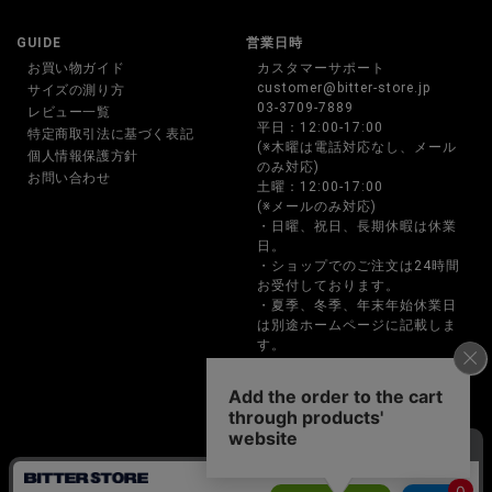
GUIDE
営業日時
お買い物ガイド
カスタマーサポート
customer@bitter-store.jp
サイズの測り方
03-3709-7889
レビュー一覧
平日：12:00-17:00
特定商取引法に基づく表記
(※木曜は電話対応なし、メール
個人情報保護方針
のみ対応)
お問い合わせ
土曜：12:00-17:00
(※メールのみ対応)
・日曜、祝日、長期休暇は休業
日。
・ショップでのご注文は24時間
お受付しております。
・夏季、冬季、年末年始休業日
は別途ホームページに記載しま
す。
・お電話でのご注文、お問い合
わせは営業時間内のみの対応と
なります。
BITTER STORE(ビターストア)メンズファッション通販サイト