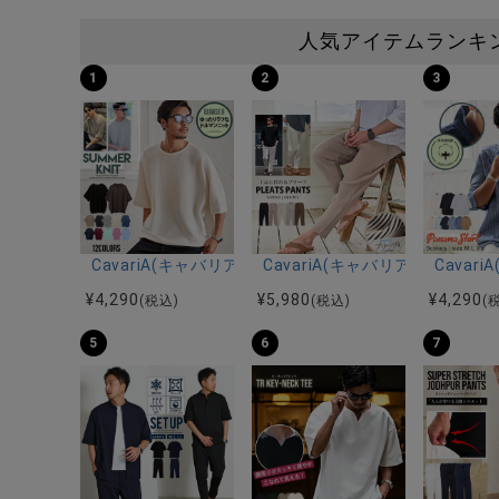
人気アイテムランキ
1
2
3
CavariA(キャバリア)12Gミラノリブクルーネックド
CavariA(キャバリア)プリー
Cava
¥
4,290
¥
5,980
¥
4,290
(税込)
(税込)
(
5
6
7