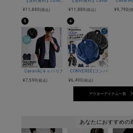
【送料無料】LUXE／R(ラグジュ)ストレッチ裏フリー
【送料無料】CavariA(キャバ
Cava
¥
11,880
¥
11,880
¥
9,790
(税込)
(税込)
(
5
6
CavariA(キャバリア)楊柳ストライプ7分袖ジャケット/
CONVERSE(コンバース)デニ
¥
7,590
¥
6,490
(税込)
(税込)
アウターアイテム一覧
あなたにおすすめの