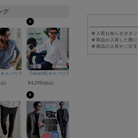
ング
4
入荷お知らせボタン
商品が入荷した際に
商品の入荷やご注文
ルマンハーフスリーブニット/全12色
ツ加工イージーロングパンツ/全5色
riA(キャバリア)パナマ織り7分袖カプリシャツ/全9色
CavariA(キャバリア)コットンリネンホリゾンタル
¥
4,290
税込)
(税込)
8