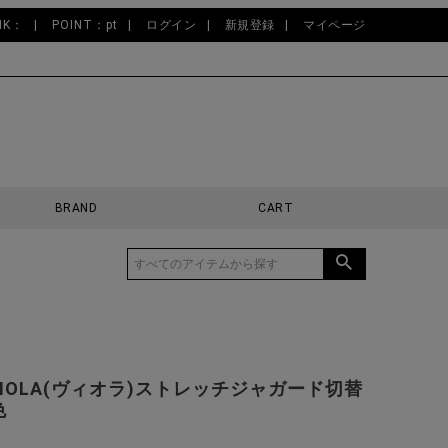
NK：
POINT：pt
ログイン
新規登録
マイページ
BRAND
CART
VIOLA(ヴィオラ)ストレッチジャガード切替
色