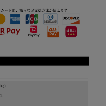
-1(O/WHT/オフホワイト)
kg)
L