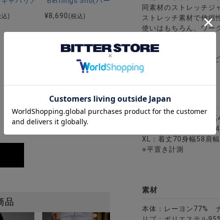
スジップパーカー/全2色
リア)千鳥ジャガードテーラードJKT/全2色
riA(キャバリア)汚し加工ケーブルカーディガン/全3色
Bernings Sho(バーニングショウ)スモーク柄ノー
同素材のストレッチジ
¥
8,690
税込)
(税込)
ストレッチ素材で伸縮
使いはもちろん、ワー
す。
※モデル画像は照明な
サイズ(cm)
全3色
ムリブブルゾン/全2色
M：着丈63身幅49肩幅4
L：着丈65身幅50肩幅4
XL：着丈70身幅58肩幅
※平置き計測
素材
商品
本体：レーヨン77% 
リブ：ポリエステル95