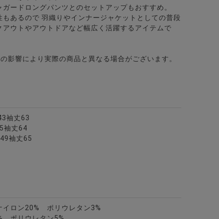
カラー7分袖カーディガン/全2色
ャガードロングパンツとのセットアップもおすすめ。
性もあるので 羽織りやインナージャケットとしての普段
クアウトやアウトドアなど幅広く活躍するアイテムで
どの影響により実際の商品と異なる場合がございます。
3袖丈63
5袖丈64
49袖丈65
ナイロン20% ポリウレタン3%
% ポリウレタン5%