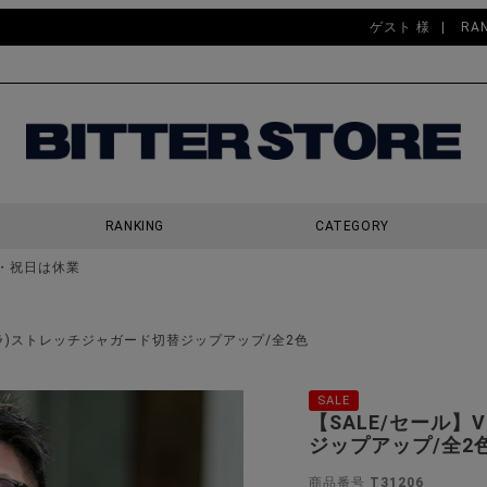
ゲスト 様
RA
RANKING
CATEGORY
・祝日は休業
検索
ィオラ)ストレッチジャガード切替ジップアップ/全2色
SALE
【SALE/セール】
ジップアップ/全2
商品番号
T31206