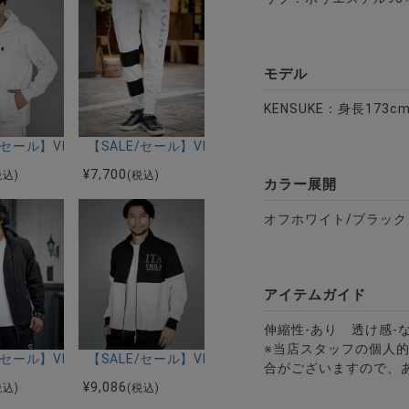
モデル
KENSUKE：身長173c
ィオラ)パイルジャガードフェイスタオル/全2色
/全2色
E/セール】VIOLA(ヴィオラ)総柄ジャガードパーカー/全2色
【SALE/セール】VIOLA(ヴィオラ)スーパーストレ
¥
7,700
税込)
(税込)
カラー展開
オフホワイト/ブラック
アイテムガイド
伸縮性-あり 透け感-
オラ)ジョガーパンツ/全3色
※当店スタッフの個人
ルロングパンツ/全3色
E/セール】VIOLA(ヴィオラ)ストレッチリップルフルジップ長袖パーカ
【SALE/セール】VIOLA(ヴィオラ)切替配色フルZIP U
合がございますので、
¥
9,086
税込)
(税込)