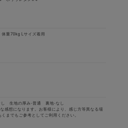
m 体重70kg Lサイズ着用
ッチロングパンツ/全3色
なし 生地の厚み-普通 裏地-なし
的な感想になります。お客様により、感じ方等異なる場
ー/全2色
P/全3色
あくまでもご参考としてご利用ください。