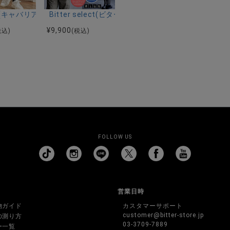
ーストレッチバンドカラー半袖シャツ＆イージーパンツ/全2色
ク半袖Tシャツ/全4色
riA(キャバリア)ストレッチジョッパーパンツ/全4色
Bitter select(ビターセレクト)接触冷感スー
¥
9,900
税込)
(税込)
FOLLOW US
営業日時
物ガイド
カスタマーサポート
customer@bitter-store.jp
の測り方
03-3709-7889
ー一覧