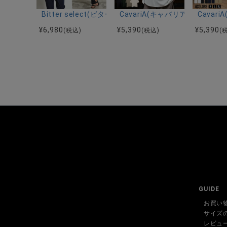
Bitter select(ビターセレクト)接触冷感スーパ
CavariA(キャバリア)キーネッ
Cava
¥
6,980
¥
5,390
¥
5,390
(税込)
(税込)
(
GUIDE
お買い
サイズ
レビュ