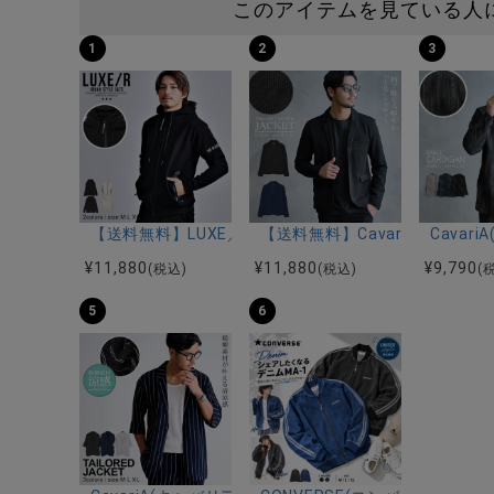
このアイテムを見ている人
1
2
3
【送料無料】LUXE／R(ラグジュ)ストレッチ裏フリー
【送料無料】CavariA(キャバ
Cava
¥
11,880
¥
11,880
¥
9,790
(税込)
(税込)
(
5
6