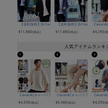
【送料無料】Bitter select(ビターセレクト)冷
【送料無料】Bitter selec
Cava
¥
11,880
¥
11,880
¥
4,290
(税込)
(税込)
(
人気アイテムランキ
1
2
3
CavariA(キャバリア)12Gミラノリブクルーネックド
CavariA(キャバリア)プリー
Cava
¥
4,290
¥
5,980
¥
4,290
(税込)
(税込)
(