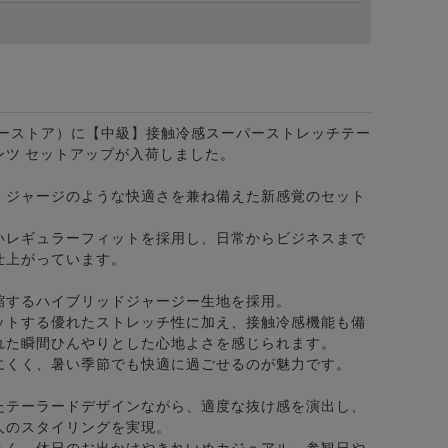
（ビターストア）に【中級】接触冷感スーパーストレッチテー
ンツ セットアップが入荷しました。
、ジャージのような快適さを兼ね備えた新感覚のセット
いレギュラーフィットを採用し、日常からビジネスまで
仕上がっています。
縮するハイブリッドジャージー生地を採用。
ットする優れたストレッチ性に加え、接触冷感機能も備
ンツ/全5色
れた瞬間ひんやりとした心地よさを感じられます。
にくく、暑い季節でも快適に過ごせるのが魅力です。
たテーラードデザインながら、適度な抜け感を演出し、
人のスタイリングを実現。
ろん、休日のお出かけやきれいめカジュアル、参観日や