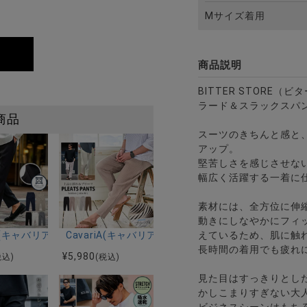
全3色
ムリブブルゾン/全2色
Mサイズ着用
商品説明
BITTER STORE
ラード＆スラックスパ
商品
スーツのきちんと感と
アップ。
堅苦しさを感じさせな
幅広く活躍する一着に
素材には、全方位に伸
動きにしなやかにフィ
9色
冷感パナマ織り7分袖ホリゾンタルカラーシャツ/全5色
riA(キャバリア)スリムテーパードストレッチスラックス/全5色
CavariA(キャバリア)プリーツ加工イージーロングパ
えているため、肌に触
長時間の着用でも疲れ
¥
5,980
税込)
(税込)
見た目はすっきりとし
かしこまりすぎない大
ビジネスシーンはもち