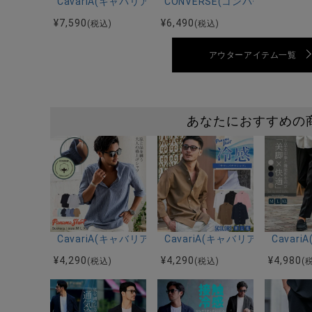
CavariA(キャバリア)楊柳ストライプ7分袖ジャケット/
CONVERSE(コンバース)デニ
¥
7,590
¥
6,490
(税込)
(税込)
アウターアイテム一覧
あなたにおすすめの
CavariA(キャバリア)パナマ織り7分袖カプリシャツ/全
CavariA(キャバリア)接触
Cava
¥
4,290
¥
4,290
¥
4,980
(税込)
(税込)
(