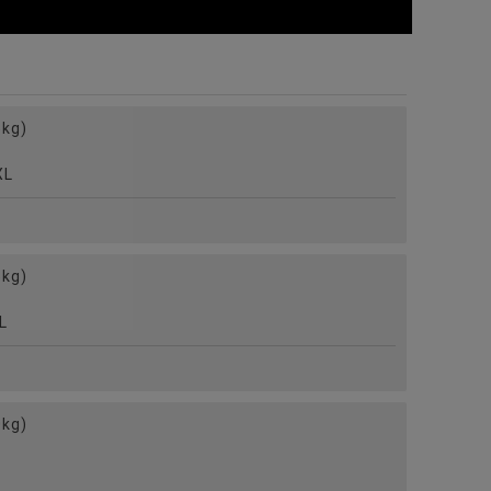
kg)
L
カラー7分袖カーディガン/全2色
kg)
L
kg)