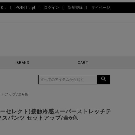
NK：
POINT：pt
ログイン
新規登録
マイページ
BRAND
CART
ットアップ/全6色
ct(ビターセレクト)接触冷感スーパーストレッチテ
スパンツ セットアップ/全6色