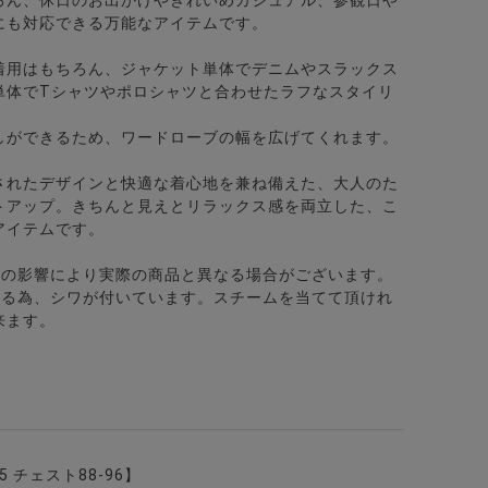
にも対応できる万能なアイテムです。
着用はもちろん、ジャケット単体でデニムやスラックス
単体でTシャツやポロシャツと合わせたラフなスタイリ
色
ッチクルーネック半袖Tシャツ/全2色
しができるため、ワードローブの幅を広げてくれます。
されたデザインと快適な着心地を兼ね備えた、大人のた
トアップ。きちんと見えとリラックス感を両立した、こ
アイテムです。
どの影響により実際の商品と異なる場合がございます。
いる為、シワが付いています。スチームを当てて頂けれ
来ます。
カラー7分袖カプリシャツ/全8色
75 チェスト88-96】