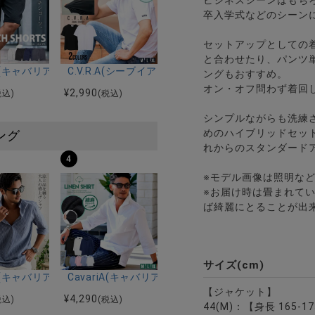
卒入学式などのシーン
セットアップとしての
と合わせたり、パンツ
感ブレサブルジャージャーセットアップ通気冷涼/全4色
t(ビターセレクト)さらさらCOOL杢カルゼセットアップ/全2色
riA(キャバリア)ドライタッチストレッチイージーショートパンツ/全4
C.V.R.A(シーブイアールエー)吸水速乾コットンタ
ングもおすすめ。
オン・オフ問わず着回
¥
2,990
税込)
(税込)
シンプルながらも洗練
めのハイブリッドセッ
ング
れからのスタンダード
4
※モデル画像は照明な
※お届け時は畳まれて
ば綺麗にとることが出
サイズ(cm)
ルマンハーフスリーブニット/全12色
ツ加工イージーロングパンツ/全5色
riA(キャバリア)パナマ織り7分袖カプリシャツ/全9色
CavariA(キャバリア)コットンリネンホリゾンタル
【ジャケット】
¥
4,290
税込)
(税込)
44(M)：【身長 165-1