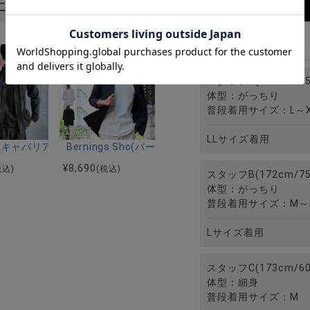
におすすめ
商品詳細
4
スタッフ着用サイズ
スタッフA(180cm/75
体型：がっちり
普段着用サイズ：L～X
LLサイズ着用
スジップパーカー/全2色
リア)千鳥ジャガードテーラードJKT/全2色
riA(キャバリア)汚し加工ケーブルカーディガン/全3色
Bernings Sho(バーニングショウ)スモーク柄ノー
¥
8,690
税込)
(税込)
スタッフB(172cm/75
体型：がっちり
普段着用サイズ：M～
Lサイズ着用
スタッフC(173cm/60
体型：細身
普段着用サイズ：M