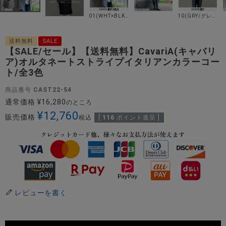
01(WHT×BLK/ホワイトブラック)
10(GRY/グレー)
送料無料
SALE
【SALE/セール】【送料無料】CavariA(キャバリ
ア)オルタネートストライプイタリアンカラーコー
ト/全3色
商品番号
CAST22-54
通常価格
¥
16,280
のところ
¥
12,760
販売価格
税込
[
116
ポイント進呈 ]
レビューを書く