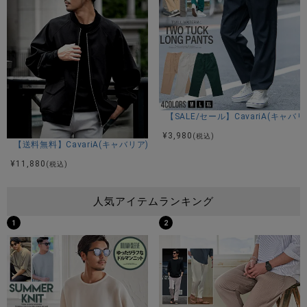
【SALE/セール】CavariA(キ
¥
3,980
(税込)
【送料無料】CavariA(キャバリア)ビッグボンバー長袖ジャケット/全3色
¥
11,880
(税込)
人気アイテムランキング
1
2