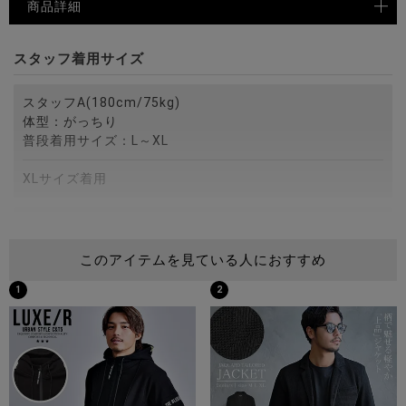
商品詳細
スタッフ着用サイズ
スタッフA(180cm/75kg)
体型：がっちり
普段着用サイズ：L～XL
XLサイズ着用
スタッフB(172cm/75kg)
体型：がっちり
このアイテムを見ている人におすすめ
普段着用サイズ：M～L
1
2
Lサイズ着用
スタッフC(173cm/60kg)
体型：細身
普段着用サイズ：M