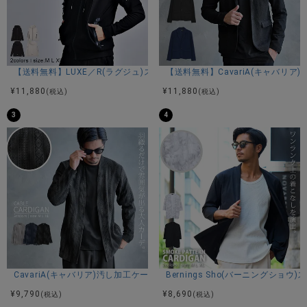
Mサイズ着用
商品説明
【送料無料】LUXE／R(ラグジュ)ストレッチ裏フリースジップパーカー/全
【送料無料】CavariA(キャバリア
BITTER STORE(ビターストア)にCavariA【キャバリア】のオ
¥
11,880
¥
11,880
(税込)
(税込)
ルタネートストライプイタリアンカラーコートが入荷しまし
3
4
た。
全体にストライプ柄が施されたキレイさとカジュアルさを兼
ね備えたカラーコート。
細身でスタイリッシュに設定されたシルエットは体のライン
をしっかりとキレイに見せてくれます。
衿部分にはワイヤーを入れることで、自分好みにアレンジが
可能です。
素材にポリエステルを使用しているため丈夫でシワになりに
くいのが特徴的。
また、伸縮性に優れているためストレスフリーでの着用がで
きます。
インナーに無地のシャツやロンTと合わせることでキレイめに
CavariA(キャバリア)汚し加工ケーブルカーディガン/全3色
Bernings Sho(バーニングシ
仕上がります。
¥
9,790
¥
8,690
(税込)
(税込)
今期一着は持っておきたいアイテムです。