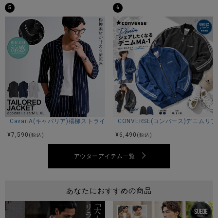
5
6
※モデル画像は照明などの影響により実際の商品と異なる場合
がございます。
サイズ(cm)
M：着丈84身幅48肩幅42袖丈62
L：着丈87身幅51肩幅44袖丈63
XL：着丈89身幅55肩幅46袖丈64
※平置き計測。
CavariA(キャバリア)楊柳ストライプ7分袖ジャケット/全3色
CONVERSE(コンバース)デニムリ
¥
7,590
¥
6,490
(税込)
(税込)
アウターアイテム一覧
素材
表地：ポリエステル98% ポリウレタン2%
裏地：ポリエステル100%
あなたにおすすめの商品