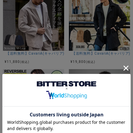
モデル
TAKA：身長185cm 体重70kg Lサイズ着用
身長174cm 体重60kg Lサイズ着用
カラー展開
【送料無料】CavariA(キャバリア)ビッグJKT/全3色
【送料無料】CavariA(キャバリ
ホワイトブラック/グレー/ブラック
¥
11,880
¥
19,800
(税込)
(税込)
アイテムガイド
伸縮性-あり 透け感-なし 生地の厚み-普通 裏地-あり
※当店スタッフの個人的な感想になります。お客様により、感
じ方等異なる場合がございますので、あくまでもご参考とし
てご利用ください。
【SALE/セール】【送料無料】CavariA(キャバリア)リバーシブル長袖スカ