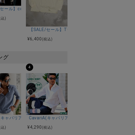
ILLOUT-ZP/全2色
ラ)ポケット付き半袖Tシャツ/全4色
E/セール】costume(コスチューム)スプラッターブライド/全1色
税込)
【SALE/セール】TOTALL(トゥトル)ロゴロングス
¥
6,400
(税込)
ング
4
ルマンハーフスリーブニット/全12色
ツ加工イージーロングパンツ/全5色
riA(キャバリア)パナマ織り7分袖カプリシャツ/全9色
CavariA(キャバリア)コットンリネンホリゾンタル
¥
4,290
税込)
(税込)