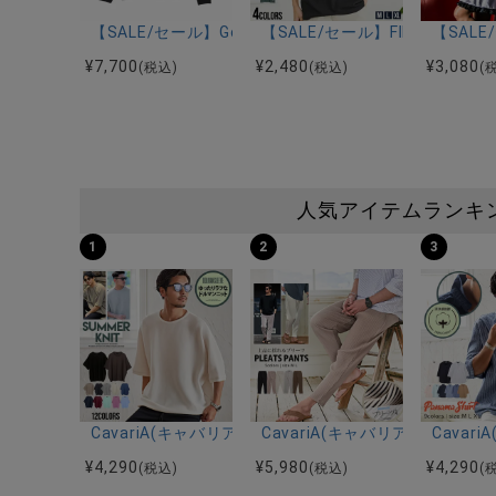
【SALE/セール】Gotham NYC(ゴッサムエヌワイシー)CH
【SALE/セール】FILA(フィ
【SAL
¥
7,700
¥
2,480
¥
3,080
(税込)
(税込)
(
人気アイテムランキ
1
2
3
CavariA(キャバリア)12Gミラノリブクルーネックド
CavariA(キャバリア)プリー
Cava
¥
4,290
¥
5,980
¥
4,290
(税込)
(税込)
(