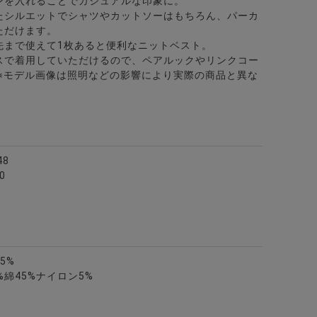
ンを入れることでカジュアルな印象に。
たシルエットでシャツやカットソーはもちろん、パーカ
ただけます。
先まで使えて1枚あると便利なニットベスト。
スで着用していただけるので、ペアルックやリンクコー
 ※モデル画像は照明などの影響により実際の商品と異な
48
0
5%
綿45%ナイロン5%