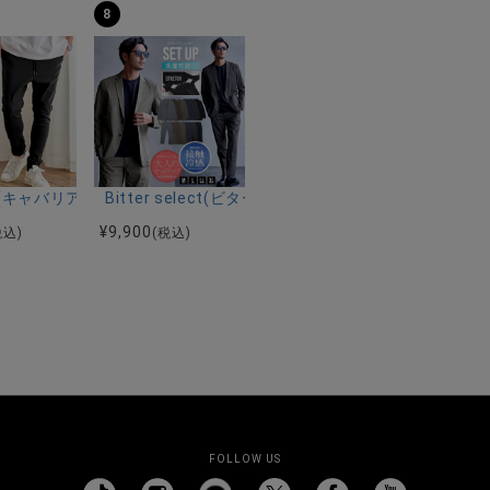
8
ーストレッチバンドカラー半袖シャツ＆イージーパンツ/全2色
ク半袖Tシャツ/全4色
riA(キャバリア)ストレッチジョッパーパンツ/全4色
Bitter select(ビターセレクト)接触冷感スー
¥
9,900
税込)
(税込)
FOLLOW US