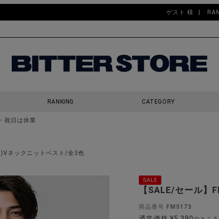
ゲスト 様
RA
RANKING
CATEGORY
・祝日は休業
検索
ィラ)Vネックニットベスト/全3色
SALE
【SALE/セール】
商品番号
FM5173
通常価格
¥
5,390