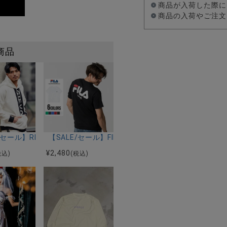
商品が入荷した際に
商品の入荷やご注文
商品
ー/全3色
ラ)ロゴ切り替え半袖Tシャツ/全4色
E/セール】REGIEVO(レジエボ)ロゴプリントドロップショルダープ
【SALE/セール】FILA(フィラ)ロゴプリントTシャツ
¥
2,480
税込)
(税込)