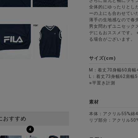
さらに首元と袖にライ
全体的にゆったりとし
ーの上にも合わせてい
薄手の生地感なので春
男女問わずユニセック
デにもおススメです。
る場合がございます。
サイズ(cm)
M：着丈70身幅60肩幅
L：着丈73身幅62肩幅5
※平置き計測
素材
本体：アクリル55%綿4
におすすめ
リブ部分：アクリル50%
4