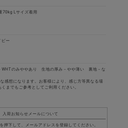
体重70kg Lサイズ着用
カラー7分袖カーディガン/全2色
イビー
－WHTのみややあり 生地の厚み－やや薄い 裏地－な
的な感想になります。お客様により、感じ方等異なる場
あくまでもご参考としてご利用ください。
入荷お知らせメールについて
を押下して、メールアドレスを登録してください。