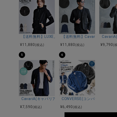
【送料無料】LUXE／R(ラグジュ)ストレッチ裏フリー
【送料無料】CavariA(キャバ
Cava
¥
11,880
¥
11,880
¥
9,790
(税込)
(税込)
(
5
6
CavariA(キャバリア)楊柳ストライプ7分袖ジャケット/
CONVERSE(コンバース)デニ
¥
7,590
¥
6,490
(税込)
(税込)