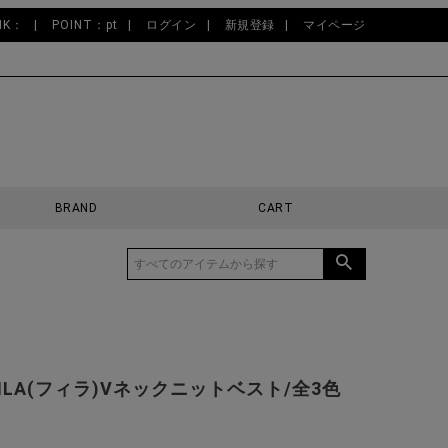
NK：
POINT：pt
ログイン
新規登録
マイページ
BRAND
CART
FILA(フィラ)Vネックニットベスト/全3色