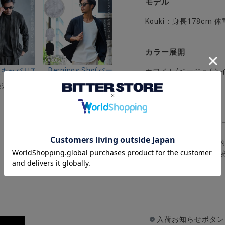
モデル
Kouki：身長178cm 
カラー展開
スジップパーカー/全2色
リア)千鳥ジャガードテーラードJKT/全2色
riA(キャバリア)汚し加工ケーブルカーディガン/全3色
Bernings Sho(バーニングショウ)スモーク柄ノー
ホワイト/ベージュ/ネ
¥
8,690
税込)
(税込)
アイテムガイド
伸縮性－あり 透け感
し
※当店スタッフの個人
合がございますので、
全3色
ムリブブルゾン/全2色
入荷お知らせボタン