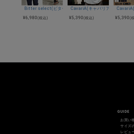
Bitter select(ビターセレクト)接触冷感スーパ
CavariA(キャバリア)キーネッ
Cava
¥
6,980
¥
5,390
¥
5,390
(税込)
(税込)
(
GUIDE
お買い
サイズ
レビュ