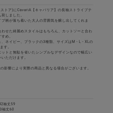
ビターストア)にCavariA【キャバリア】の長袖ストライプテ
入荷しました。
イプ柄が落ち着いた大人の雰囲気を醸し出してくれま
合わせた綺麗めスタイルはもちろん、カットソーと合わ
すすめ。
、ネイビー、ブラックの3種類、サイズはM・L・XLの
けます。
エットと無駄を省いたシンプルなデザインなので幅広い
いいただけます。
どの影響により実際の商品と異なる場合がございます。
2袖丈59
3袖丈60