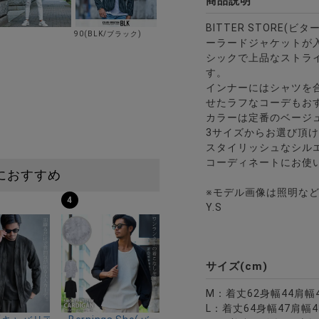
商品説明
BITTER STORE(
90(BLK/ブラック)
ーラードジャケットが
シックで上品なストラ
す。
インナーにはシャツを
せたラフなコーデもお
カラーは定番のベージュ
3サイズからお選び頂
スタイリッシュなシル
コーディネートにお使
におすすめ
※モデル画像は照明な
4
Y.S
サイズ(cm)
M：着丈62身幅44肩幅4
L：着丈64身幅47肩幅4