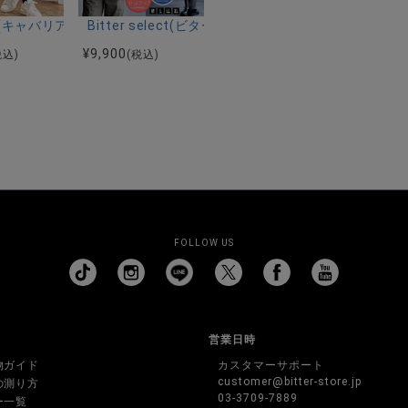
ーストレッチバンドカラー半袖シャツ＆イージーパンツ/全2色
ク半袖Tシャツ/全4色
riA(キャバリア)ストレッチジョッパーパンツ/全4色
Bitter select(ビターセレクト)接触冷感スー
¥
9,900
税込)
(税込)
FOLLOW US
営業日時
物ガイド
カスタマーサポート
customer@bitter-store.jp
の測り方
03-3709-7889
ー一覧