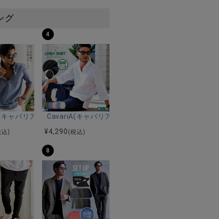
ング
4
ルマンハーフスリーブニット/全12色
ツ加工イージーロングパンツ/全5色
riA(キャバリア)パナマ織り7分袖カプリシャツ/全9色
CavariA(キャバリア)コットンリネンホリゾンタル
¥
4,290
税込)
(税込)
8