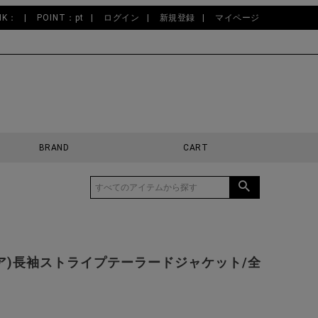
NK：
POINT：pt
ログイン
新規登録
マイページ
BRAND
CART
バリア)長袖ストライプテーラードジャケット/全