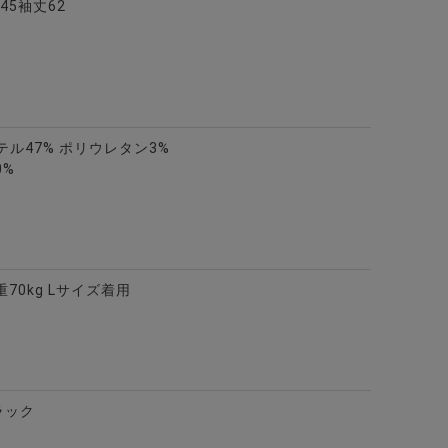
カラー7分袖カーディガン/全2色
45袖丈62
テル47% ポリウレタン3%
0%
重70kg Lサイズ着用
ラック