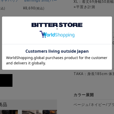
スジップパーカー/全2色
リア)千鳥ジャガードテーラードJKT/全2色
riA(キャバリア)汚し加工ケーブルカーディガン/全3色
Bernings Sho(バーニングショウ)スモーク柄ノー
XL：着丈69身幅50肩幅
※平置き計測
¥
8,690
税込)
(税込)
素材
表地：綿50% ポリエス
裏地：ポリエステル10
全3色
ムリブブルゾン/全2色
モデル
TAKA：身長185cm 体
カラー展開
商品
ベージュ/ネイビー/ブ