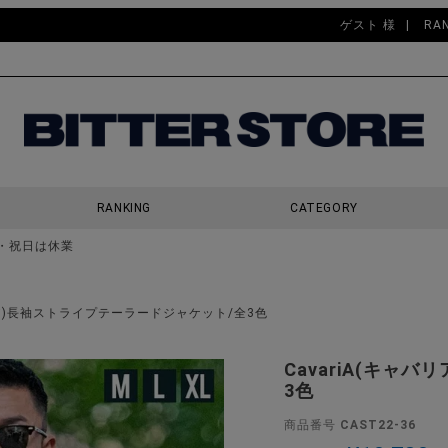
ゲスト 様
RA
RANKING
CATEGORY
・祝日は休業
検索
バリア)長袖ストライプテーラードジャケット/全3色
CavariA(キャ
3色
商品番号
CAST22-36