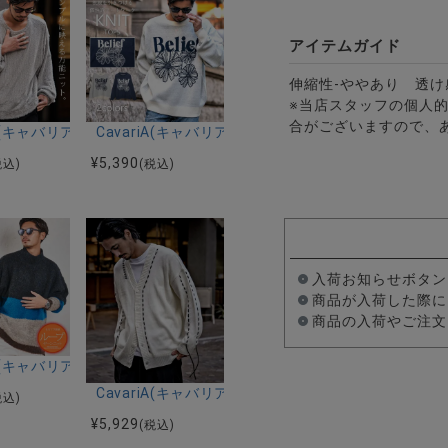
アイテムガイド
伸縮性-ややあり 透け
※当店スタッフの個人
合がございますので、
長袖ボタンレスカーディガン/全3色
riA(キャバリア)シャギービッグシルエット長袖ニットソー/全5色
CavariA(キャバリア)フラワージャガードクルー長袖
トコーデュロイクルーネック長袖カットソー/全3色
¥
5,390
税込)
(税込)
入荷お知らせボタン
商品が入荷した際に
商品の入荷やご注文
ーキングガールジャガード長袖ニット/全2色
riA(キャバリア)ループヤーンオーバーサイズボーダーハーフネック長袖
/全2色
CavariA(キャバリア)ハンドステッチオーバーサイ
税込)
¥
5,929
(税込)