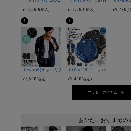
【送料無料】LUXE／R(ラグジュ)ストレッチ裏フリー
【送料無料】CavariA(キャバ
Cava
¥
11,880
¥
11,880
¥
9,790
(税込)
(税込)
(
5
6
CavariA(キャバリア)楊柳ストライプ7分袖ジャケット/
CONVERSE(コンバース)デニ
¥
7,590
¥
6,490
(税込)
(税込)
アウターアイテム一覧
あなたにおすすめの