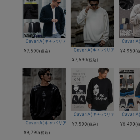
CavariA(キャバリア)モザイクジャガードノーカラー
Cava
CavariA(キャバリア)カッ
¥
7,590
¥
4,950
(税込)
(
¥
7,590
(税込)
CavariA(キャバリア)スモ
Cava
CavariA(キャバリア)グランジクルーネック長袖ニット
¥
7,590
¥
6,490
(税込)
(
¥
9,790
(税込)