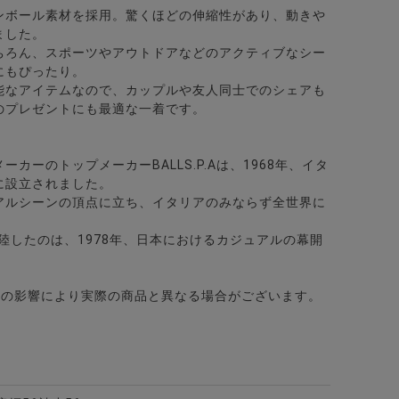
ンボール素材を採用。驚くほどの伸縮性があり、動きや
ット/全12色
カラー7分袖カプリシャツ/全8色
ました。
ちろん、スポーツやアウトドアなどのアクティブなシー
にもぴったり。
能なアイテムなので、カップルや友人同士でのシェアも
のプレゼントにも最適な一着です。
カーのトップメーカーBALLS.P.Aは、1968年、イタ
Iに設立されました。
アルシーンの頂点に立ち、イタリアのみならず全世界に
ャツ/全4色
上陸したのは、1978年、日本におけるカジュアルの幕開
どの影響により実際の商品と異なる場合がございます。