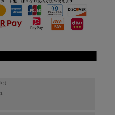
kg)
L