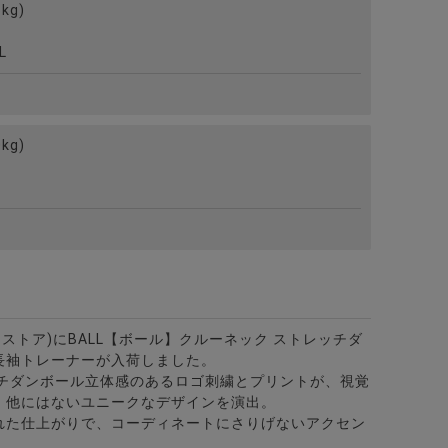
kg)
L
kg)
ビターストア)にBALL【ボール】クルーネック ストレッチダ
長袖トレーナーが入荷しました。
ッチダンボール立体感のあるロゴ刺繍とプリントが、視覚
、他にはないユニークなデザインを演出。
れた仕上がりで、コーディネートにさりげないアクセン