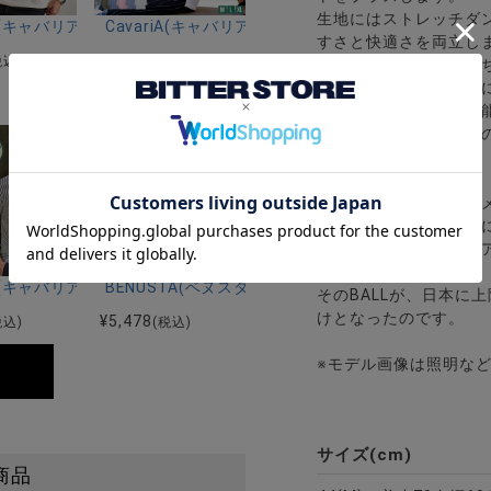
生地にはストレッチダ
ーストレッチバンドカラー半袖シャツ＆イージーパンツ/全2色
ク半袖Tシャツ/全4色
riA(キャバリア)12Gミラノリブクルーネックドルマンハーフスリーブニ
CavariA(キャバリア)コットンリネンホリゾンタル
すさと快適さを両立し
¥
4,290
税込)
(税込)
デイリーコーデにはも
ン、リラックスタイム
8
ユニセックスで着用可
おすすめ。大切な方へ
【BALL】
イタリアンカジュアルメー
リア北東の都市RIMIN
それ以降、常にカジュ
影響を与えました。
ー)吸水速乾コットンタッチクルーネック半袖Tシャツ/全2色
riA(キャバリア)ワイヤー入りイタリアンカラー半袖シアサッカーポロシ
BENUSTA(ベヌスタ)クルーネック半袖ニット/3色
そのBALLが、日本に
けとなったのです。
¥
5,478
税込)
(税込)
※モデル画像は照明な
サイズ(cm)
商品