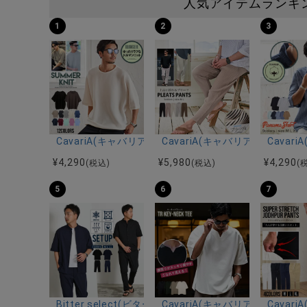
人気アイテムランキ
1
2
3
CavariA(キャバリア)12Gミラノリブクルーネックド
CavariA(キャバリア)プリー
Cava
¥
4,290
¥
5,980
¥
4,290
(税込)
(税込)
(
5
6
7
Bitter select(ビターセレクト)接触冷感スーパ
CavariA(キャバリア)キーネッ
Cava