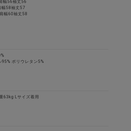
0肩幅56袖丈56
肩幅58袖丈57
6肩幅60袖丈58
4色
0%
95% ポリウレタン5%
体重63kg Lサイズ着用
リアン半袖Tシャツ/全4色
ンソックス(ロング丈)/3PSET