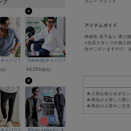
ング
グレー ブラック
4
アイテムガイド
伸縮性-若干あり 透け感
※当店スタッフの個人
合がございますので、
ルマンハーフスリーブニット/全12色
ツ加工イージーロングパンツ/全5色
riA(キャバリア)パナマ織り7分袖カプリシャツ/全9色
CavariA(キャバリア)コットンリネンホリゾンタル
¥
4,290
税込)
(税込)
8
入荷お知らせボタン
商品が入荷した際に
商品の入荷やご注文
ーストレッチバンドカラー半袖シャツ＆イージーパンツ/全2色
ク半袖Tシャツ/全4色
riA(キャバリア)ストレッチジョッパーパンツ/全4色
Bitter select(ビターセレクト)接触冷感スー