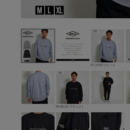
07(GRY/グレー)
99(BLK/ブラック)