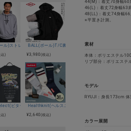
44(M)：着丈70身幅6
46(L)：着丈72身幅63
48(LL)：着丈74身幅6
※平置き計測。
素材
ンボスプリント長袖トレーナー/全2色
ン付きトレーナー/全6色
(ボール)ストレッチダンボールプリントプル長袖パーカー/全2色
BALL(ボール)T/C裏毛ワッペン付き長袖パーカー/全
¥
3,980
税込)
(税込)
本体：ポリエステル10
リブ部分：ポリエステル
モデル
RYUJI：身長173cm 
色【メール便対応】
htキャップ/全3色
r select(ビターセレクト)BACK TO THE FUTURE マーティ/デロ
Healthknit(ヘルスニット)ワンポイント刺繍２本ライ
¥
2,640
税込)
(税込)
カラー展開