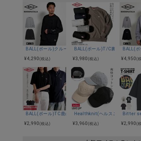
BALL(ボール)クルーネック ストレッチダンボールエ
BALL(ボール)T/C裏毛ワッペ
BALL
¥
4,290
¥
3,980
¥
4,950
(税込)
(税込)
(
BALL(ボール)TC鹿の子ワッペン付きポロシャツ/全4
Healthknit(ヘルスニット)Lig
Bitte
¥
2,990
¥
3,960
¥
2,990
(税込)
(税込)
(