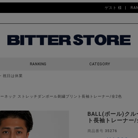
ゲスト 様
RA
RANKING
CATEGORY
・祝日は休業
検索
クルーネック ストレッチダンボール刺繍プリント長袖トレーナー/全2色
BALL(ボール)
ト長袖トレーナー/
商品番号
35276