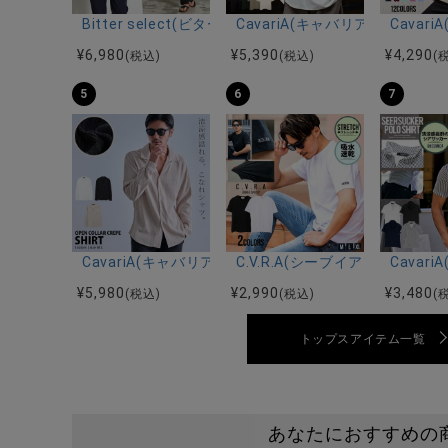
Bitter select(ビターセレクト)接触冷感スーパ
CavariA(キャバリア)キーネッ
Cava
¥
6,980
¥
5,390
¥
4,290
(税込)
(税込)
(
5
6
7
CavariA(キャバリア)オープンカラー楊柳シャツ/全3色
C.V.R.A(シーブイアールエ
Cava
¥
5,980
¥
2,990
¥
3,480
(税込)
(税込)
(
トップスアイテム一覧
あなたにおすすめの