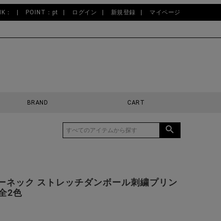
NK：
POINT：pt
ログイン
新規登録
マイページ
BRAND
CART
クルーネック ストレッチダンボール刺繍プリン
全2色