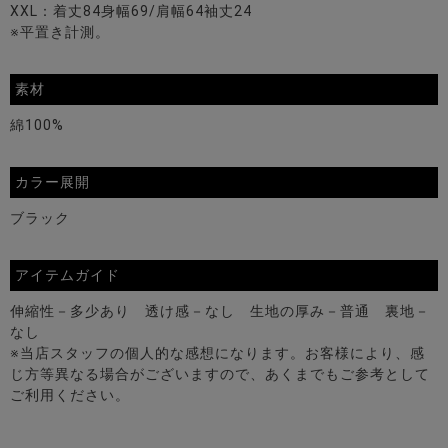
XXL：着丈84身幅69/肩幅64袖丈24
※平置き計測。
素材
綿100%
カラー展開
ブラック
アイテムガイド
伸縮性－多少あり 透け感－なし 生地の厚み－普通 裏地－
なし
※当店スタッフの個人的な感想になります。お客様により、感
じ方等異なる場合がございますので、あくまでもご参考として
ご利用ください。