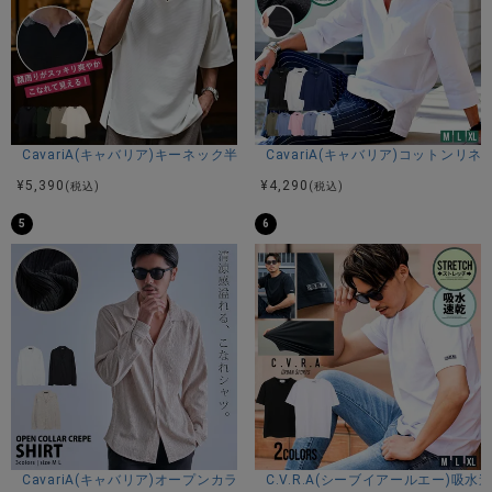
CavariA(キャバリア)キーネック半袖Tシャツ/全4色
CavariA(キャバリア)コットン
¥
5,390
¥
4,290
(税込)
(税込)
5
6
CavariA(キャバリア)オープンカラー楊柳シャツ/全3色
C.V.R.A(シーブイアールエー)