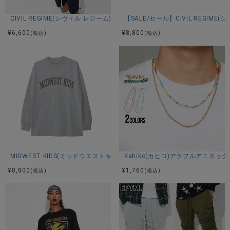
CIVIL REGIME(シヴィル レジーム)R.Y.U TEE/全2色
【SALE/セール】CIVIL REGIME(
¥
6,600
¥
8,800
(税込)
(税込)
MIDWEST KIDS(ミッドウエストキッズ)L/S TEE/全1色
Kahiko(カヒコ)アラフルアニネックレ
¥
8,800
¥
1,760
(税込)
(税込)