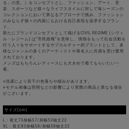
る」の意。）をコンセプトとし、ファッション、アート、音
楽、スポーツなど様々なライフスタイルに対して毎シーズンの
コレクションにおいて異なるアプローチで挑み、ファッション
のみならず個々の内面にもおける自己表現を追求するブラン
ド。
新たにブランドコンセプトとして掲げるCIVIL REGIME (シヴィ
ル・レジーム) は“市民政権“を意味し、情熱をもって社会活動を
行う人々をサポートするサブカルチャー的ブラントとして、多
様なジャンルの多くのアーティストや著名人に共感を受け愛用
されております。
メンズはもちろんレディースにも大きめで着てもらいたい一
着。
※洗濯により若干の色落ちや縮みがあります。
※モデル画像は照明などの影響により実際の商品と異なる場合
がございます。
サイズ(cm)
L：着丈73身幅57/肩幅53袖丈22
XL：着丈83身幅58/肩幅58袖丈23