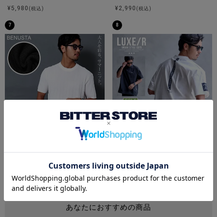
¥
5,980
¥
2,990
(税込)
(税込)
7
8
BENUSTA(ベヌスタ)クルーネック半袖ニット/3色
LUXE／R(ラグジュ)クルーネック
¥
5,478
¥
9,790
(税込)
(税込)
トップスアイテム一覧
あなたにおすすめの商品