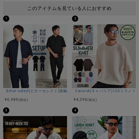
このアイテムを見ている人におすすめ
1
2
Bitter select(ビターセレクト)接触冷感スーパーストレッチバンドカラ
CavariA(キャバリア)12Gミラ
¥
6,980
¥
4,290
(税込)
(税込)
3
4