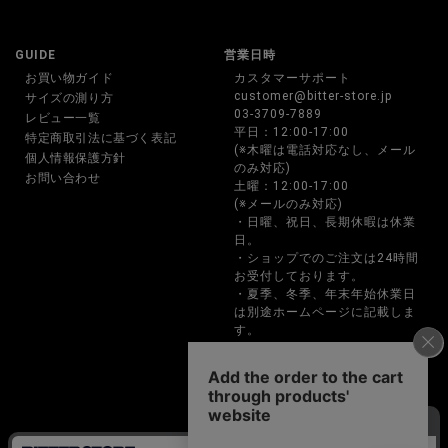
GUIDE
営業日時
お買い物ガイド
カスタマーサポート
customer@bitter-store.jp
サイズの測り方
03-3709-7889
レビュー一覧
平日：12:00-17:00
特定商取引法に基づく表記
(※木曜は電話対応なし、メール
個人情報保護方針
のみ対応)
お問い合わせ
土曜：12:00-17:00
(※メールのみ対応)
・日曜、祝日、長期休暇は休業
日。
・ショップでのご注文は24時間
お受付しております。
・夏季、冬季、年末年始休業日
は別途ホームページに記載しま
す。
・お電話でのご注文、お問い合
わせは営業時間内のみの対応と
なります。