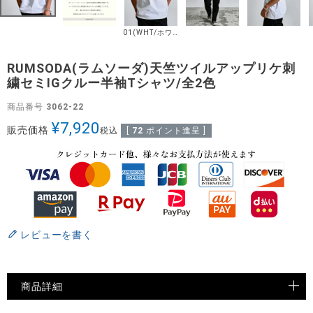
01(WHT/ホワイト)
RUMSODA(ラムソーダ)天竺ツイルアップリケ刺
繍セミIGクルー半袖Tシャツ/全2色
商品番号
3062-22
¥
7,920
販売価格
税込
[
72
ポイント進呈 ]
レビューを書く
商品詳細