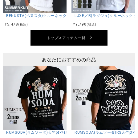
身長173cm 体重70kg Lサイズ着用
BENUSTA(ベヌスタ)クルーネック半袖ニット/3色
LUXE／R(ラグジュ)クルーネック
¥
5,478
¥
9,790
(税込)
(税込)
カラー展開
トップスアイテム一覧
ホワイト/ブラック
あなたにおすすめの商品
アイテムガイド
伸縮性-なし 透け感-WHTのみ若干あり 生地の厚み-普通 裏地-
なし
※当店スタッフの個人的な感想になります。お客様により、感
じ方等異なる場合がございますので、あくまでもご参考とし
てご利用ください。
RUMSODA(ラムソーダ)天竺pt×ﾂｲﾙｱｯﾌﾟﾘｹ刺繍ｾﾐBIGｸﾙｰ半袖TEE/全2色
RUMSODA(ラムソーダ)RS天竺p