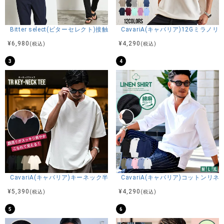
商品説明
Bitter select(ビターセレクト)接触冷感スーパーストレッチバンドカラ
CavariA(キャバリア)12Gミラ
BITTER STORE(ビターストア)に、RUMSODA【ラムソー
¥
6,980
¥
4,290
(税込)
(税込)
ダ】天竺ﾂｲﾙｱｯﾌﾟﾘｹ刺繍ｾﾐBIGｸﾙｰ半袖TEEが登場しました。
3
4
存在感のあるアップリケ刺繍を贅沢に施した、ビッグシルエ
ット半袖TEE。
フロントにはブランドアイコンをモチーフにした立体感のあ
る刺繍デザインを配置し、シンプルながらも高級感漂う仕上
がりとなっています。
さらにバックにも刺繍デザインを施すことで、前後どちらか
ら見ても存在感を放つ一枚に。
プリントでは表現できないアップリケ刺繍ならではの立体感
と重厚感が、コーディネートにワンランク上の雰囲気をプラ
スします。
素材には肌触りの良い天竺生地を使用し、快適な着心地を実
現。
CavariA(キャバリア)キーネック半袖Tシャツ/全4色
CavariA(キャバリア)コットン
程よくゆとりを持たせたセミビッグシルエットが、トレンド
¥
5,390
¥
4,290
(税込)
(税込)
感のあるリラックスしたスタイリングを演出します。
デニムやカーゴパンツ、ショーツなど幅広いアイテムと相性
5
6
が良く、1枚で主役になるアイテムです。