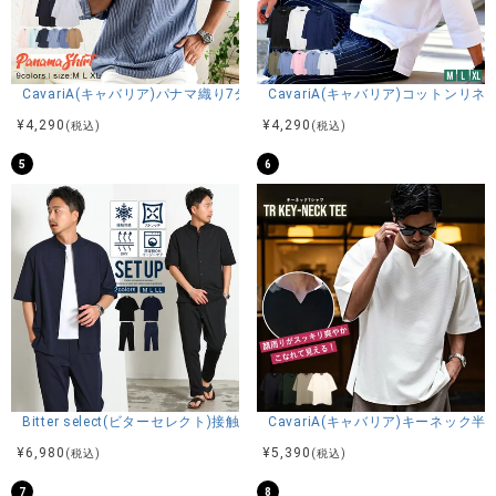
CavariA(キャバリア)パナマ織り7分袖カプリシャツ/全9色
CavariA(キャバリア)コットン
¥
4,290
¥
4,290
(税込)
(税込)
5
6
Bitter select(ビターセレクト)接触冷感スーパーストレッチバンドカラ
CavariA(キャバリア)キーネック半
¥
6,980
¥
5,390
(税込)
(税込)
7
8