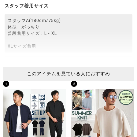
スタッフ着用サイズ
スタッフA(180cm/75kg)
体型：がっちり
普段着用サイズ：L～XL
XLサイズ着用
スタッフB(172cm/75kg)
体型：がっちり
このアイテムを見ている人におすすめ
普段着用サイズ：M～L
1
2
Lサイズ着用
スタッフC(173cm/60kg)
体型：細身
普段着用サイズ：M
Mサイズ着用