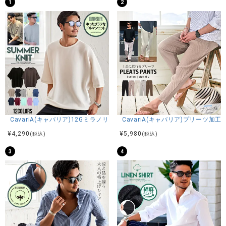
1
2
CavariA(キャバリア)12Gミラノリブクルーネックドルマンハーフスリーブ
CavariA(キャバリア)プリーツ加
¥
4,290
¥
5,980
(税込)
(税込)
3
4