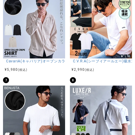
※モデル画像は照明などの影響により実際の商品と異なる場合
がございます。
サイズ(cm)
M：着丈66身幅52肩幅49袖丈22
L：着丈69身幅56肩幅53袖丈23
CavariA(キャバリア)オープンカラー楊柳シャツ/全3色
C.V.R.A(シーブイアールエー)
XL：着丈72身幅59肩幅56袖丈24
¥
5,980
¥
2,990
(税込)
(税込)
※平置き計測。
7
8
素材
綿100%
モデル