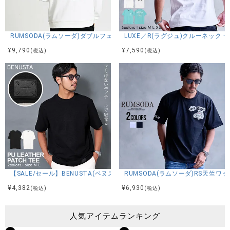
RUMSODA(ラムソーダ)ダブルフェイス×ツイルアップリケ刺繍トレーナー/
LUXE／R(ラグジュ)クルーネック
¥
9,790
¥
7,590
(税込)
(税込)
【SALE/セール】BENUSTA(ベヌスタ)半袖Tシャツ/2色
RUMSODA(ラムソーダ)RS天竺ワ
¥
4,382
¥
6,930
(税込)
(税込)
人気アイテムランキング