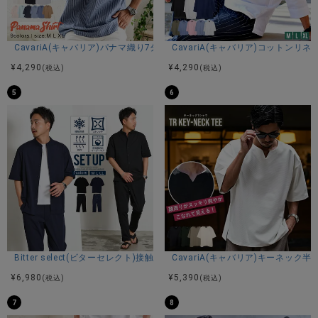
CavariA(キャバリア)パナマ織り7分袖カプリシャツ/全9色
CavariA(キャバリア)コットン
¥
4,290
¥
4,290
(税込)
(税込)
5
6
Bitter select(ビターセレクト)接触冷感スーパーストレッチバンドカラ
CavariA(キャバリア)キーネック半
¥
6,980
¥
5,390
(税込)
(税込)
7
8