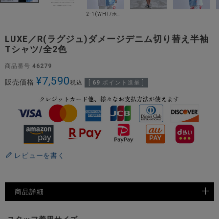
2-1(WHT/ホワイト)
LUXE／R(ラグジュ)ダメージデニム切り替え半袖
Tシャツ/全2色
商品番号
46279
¥
7,590
販売価格
税込
[
69
ポイント進呈 ]
レビューを書く
商品詳細