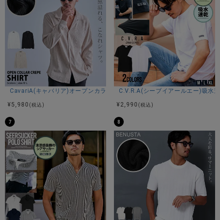
シルエットは程よくゆとりを持たせたリラックス感のあるサ
イズ感で、デイリーに着回しやすいバランス。
デニムやカーゴパンツ、ワイドパンツ、ショーツなど幅広い
ボトムスと相性が良く、ストリートからカジュアルまで様々
なスタイルで活躍します。
一枚で主役として着るのはもちろん、軽い羽織りのインナー
としても存在感を発揮してくれるアイテムです。
素材には綿100％の生地を使用し、柔らかく快適な着心地を実
CavariA(キャバリア)オープンカラー楊柳シャツ/全3色
C.V.R.A(シーブイアールエー)
現。
¥
5,980
¥
2,990
(税込)
(税込)
通気性にも優れているため、暑い季節でもさらっと快適に着
用していただけます。
7
8
リブ部分にはポリウレタンを配合し、伸縮性を持たせること
で着脱しやすく、快適なフィット感に仕上げています。
カラーは、爽やかでデニム切り替えが映えるホワイトと、ク
ールで無骨な印象のブラックの2色展開。
どちらも異素材デザインの魅力を引き立てるカラーリング
で、スタイルに合わせてお選びいただけます。
異素材使いとダメージ加工が存在感を放つ、LUXE/Rらしいデ
ザイン性の高い一着。
普段のコーディネートに取り入れるだけで、こなれ感のある