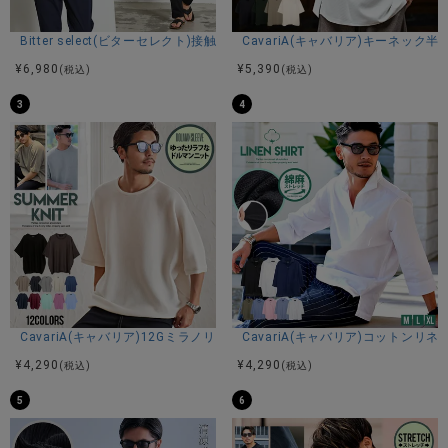
商品説明
Bitter select(ビターセレクト)接触冷感スーパーストレッチバンドカラ
CavariA(キャバリア)キーネック半
BITTER STORE（ビターストア）に、LUXE/R【ラグジュ】
¥
6,980
¥
5,390
(税込)
(税込)
ダメージデニム切り替え半袖Tシャツが登場しました。
3
4
アシンメトリーに切り替えられたデニム生地が目を惹く、存
在感抜群のクルーネック半袖Tシャツ。
シンプルなTシャツをベースにしながらも、異素材のデニムを
大胆に組み合わせることで、コーディネートに程よいアクセ
ントと個性をプラスしてくれる一着に仕上がっています。
フロントにはフラップポケットを配置し、カジュアルな雰囲
気の中にもデザイン性をプラス。
さらにデニム部分にはダメージ加工を施すことで、ヴィンテ
ージライクな表情と無骨な雰囲気を演出しています。
左右非対称の切り替えデザインがスタイリングに動きを与
え、シンプルなボトムスと合わせるだけでも存在感のあるコ
CavariA(キャバリア)12Gミラノリブクルーネックドルマンハーフスリーブ
CavariA(キャバリア)コットン
ーディネートが完成します。
¥
4,290
¥
4,290
(税込)
(税込)
左袖にはブランドオリジナルのラバーワッペンを付属。
5
6
さりげないワンポイントとしてアクセントになり、細部まで
こだわりを感じさせるデザインに仕上がっています。