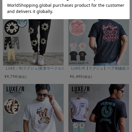
素材
本体：綿100%
リブ：綿95%ポリウレタン5%
別布：綿100%
LUXE／R(ラグジュ)変形サークルロゴパンツ/全3色
LUXE/R【ラグジュ】ベア刺繍総ス
モデル
¥
9,790
¥
6,490
(税込)
(税込)
TAIRA：身長180cm 体重67kg Lサイズ着用
カラー展開
ホワイト/ブラック