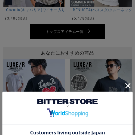
ストリートスタイルを演出してくれるおすすめの半袖Tシャツ
です。
CavariA(キャバリア)ワイヤー入りイタリアンカラー半袖シアサッカーポロ
BENUSTA(ベヌスタ)クルーネック
¥
3,480
¥
5,478
(税込)
(税込)
-LUXE/R ラグジュ -
SPORTS STYLEとURBAN STYLEをミックスさせ、ボディラ
トップスアイテム一覧
インを美しく強調するフィッティングを表現。
セットアップやデニム、プリント加工などのスタイリングを
楽しむ。
あなたにおすすめの商品
仕事や遊び、デイリーユースなリアルクローズとしてスタイ
リッシュに着こなせるブランド。
※モデル画像は照明などの影響により実際の商品と異なる場合
がございます。
サイズ(cm)
M：着丈67身幅55肩幅53袖丈19
L：着丈69身幅59肩幅56袖丈20
LUXE／R(ラグジュ)ドロップサガラハート半袖Tシャツ/全3色
LUXE／R(ラグジュ)ラインストーン
XL：着丈71身幅63肩幅59袖丈21
¥
7,590
¥
7,590
(税込)
(税込)
※平置き計測。