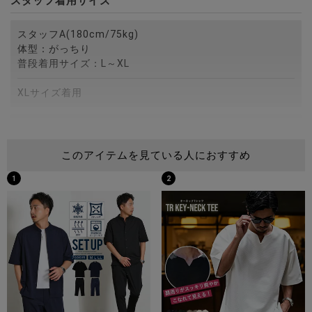
スタッフ着用サイズ
スタッフA(180cm/75kg)
体型：がっちり
普段着用サイズ：L～XL
XLサイズ着用
スタッフB(172cm/75kg)
体型：がっちり
このアイテムを見ている人におすすめ
普段着用サイズ：M～L
1
2
Lサイズ着用
スタッフC(173cm/60kg)
体型：細身
普段着用サイズ：M
Mサイズ着用