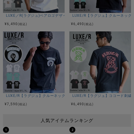
アイテムガイド
LUXE／R(ラグジュ)ベアロゴデザイン発泡半袖TEE/全2色
LUXE/R【ラグジュ】クルーネック
伸縮性-若干あり 透け感-WHTのみ若干あり 生地の厚み-普通
¥
6,490
¥
6,490
(税込)
(税込)
裏地-なし
※当店スタッフの個人的な感想になります。お客様により、感
じ方等異なる場合がございますので、あくまでもご参考とし
てご利用ください。
LUXE/R【ラグジュ】クルーネック デニムアーチロゴ半袖Tシャツ/全3色
LUXE/R【ラグジュ】ココード刺繍ベ
¥
7,590
¥
6,490
(税込)
(税込)
人気アイテムランキング
1
2