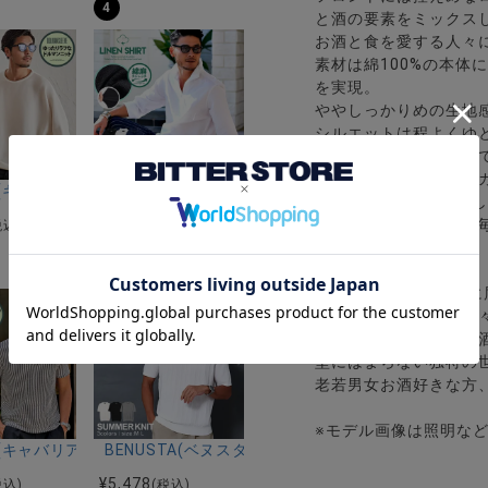
4
と酒の要素をミックス
お酒と食を愛する人々
素材は綿100%の本体
を実現。
ややしっかりめの生地
シルエットは程よくゆ
ニセックスで着用可能
カジュアルなデニムや
ーストレッチバンドカラー半袖シャツ＆イージーパンツ/全2色
ク半袖Tシャツ/全4色
riA(キャバリア)12Gミラノリブクルーネックドルマンハーフスリーブニ
CavariA(キャバリア)コットンリネンホリゾンタル
1枚でインパクトを出
全ての商品にシーズン
¥
4,290
税込)
(税込)
8
-YOIDORE/よいどれ-
酔いどれ( 酔っ払い) 
お酒をテーマにした様
気鋭のアーティストや
型にはまらない独特の
老若男女お酒好きな方
※モデル画像は照明な
ー)吸水速乾コットンタッチクルーネック半袖Tシャツ/全2色
riA(キャバリア)ワイヤー入りイタリアンカラー半袖シアサッカーポロシ
BENUSTA(ベヌスタ)クルーネック半袖ニット/3色
¥
5,478
税込)
(税込)