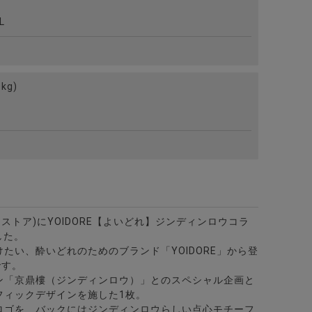
L
kg)
ビターストア)にYOIDORE【よいどれ】ジンディンロウコラ
した。
たい、酔いどれのためのブランド「YOIDORE」から登
です。
ン「京鼎樓（ジンディンロウ）」とのスペシャル企画と
フィックデザインを施した1枚。
ロゴを、バックにはジンディンロウらしい点心モチーフ