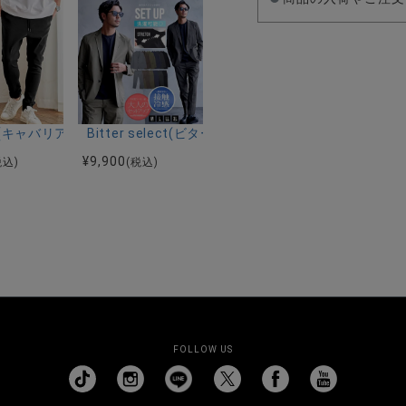
ーストレッチバンドカラー半袖シャツ＆イージーパンツ/全2色
ク半袖Tシャツ/全4色
riA(キャバリア)ストレッチジョッパーパンツ/全4色
Bitter select(ビターセレクト)接触冷感スー
¥
9,900
税込)
(税込)
FOLLOW US