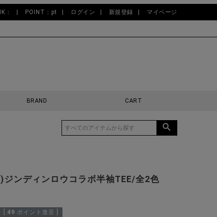
NK：
POINT：pt
ログイン
新規登録
マイページ
BRAND
CART
どれ)ジンディンロウコラボ半袖TEE/全2色
[
49
ポイント進呈 ]