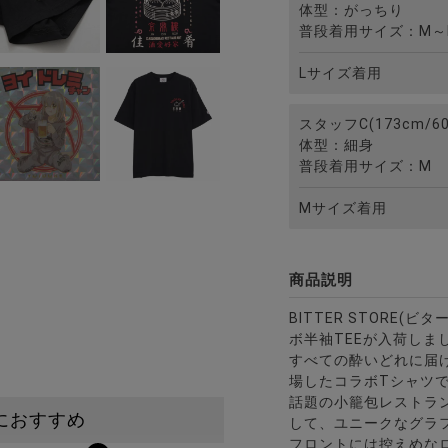
体型：がっちり
普段着用サイズ：M～
Lサイズ着用
スタッフC(173cm/60
体型：細身
普段着用サイズ：M
Mサイズ着用
商品説明
BITTER STORE(
ボ半袖TEEが入荷しま
すべての酔いどれに届け
場したコラボTシャツ
話題の小籠包レストラ
におすすめ
して、ユニークなグラ
フロントには控えめな