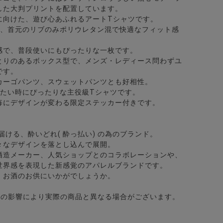
した大判プリントを配置しています。
に向けた、遊び心あふれるアートTシャツです。
に、首元のリブのみポリウレタン混で快適なフィット感
感で、普段使いにもぴったりな一枚です。
とりのあるボックス型で、メンズ・レディース問わずユ
です。
カーゴパンツ、スウェットパンツとも好相性。
ット/全12色
カラー7分袖カプリシャツ/全8色
したい時にぴったりな主役級Tシャツです。
毎にデザインが変わる限定ステッカー付きです。
に届ける、酔いどれ( 酔っ払い) の為のブランド。
々なデザインを落とし込んで展開。
酒造メーカー、人気ショップとのコラボレーションや、
世界感を表現した新感覚のアパレルブランドです。
、お酒のお供にいかがでしょうか。
どの影響により実際の商品と異なる場合がございます。
ャツ/全4色