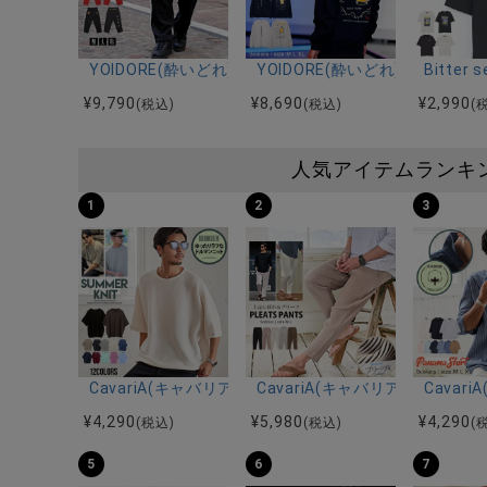
YOIDORE(酔いどれ)酒愛好家ジャージパンツ/全3色
YOIDORE(酔いどれ)雷様クル
Bitte
¥
9,790
¥
8,690
¥
2,990
(税込)
(税込)
(
人気アイテムランキ
1
2
3
CavariA(キャバリア)12Gミラノリブクルーネックド
CavariA(キャバリア)プリー
Cava
¥
4,290
¥
5,980
¥
4,290
(税込)
(税込)
(
5
6
7