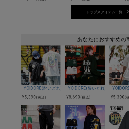
トップスアイテム一覧
あなたにおすすめの
YOIDORE(酔いどれ)酔虎ネオン半袖TEE/全2色
YOIDORE(酔いどれ)BEER S
YOIDO
¥
5,390
¥
8,690
¥
5,390
(税込)
(税込)
(