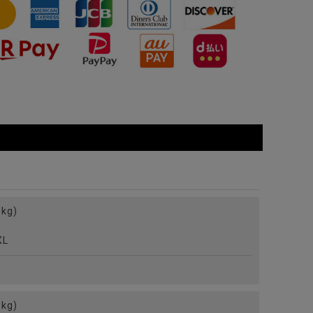
kg)
L
kg)