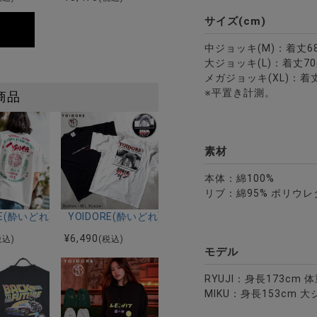
サイズ(cm)
中ジョッキ(M)：着丈6
大ジョッキ(L)：着丈70
メガジョッキ(XL)：着丈
※平置き計測。
商品
素材
本体：綿100%
リブ：綿95% ポリウレ
UKIクルーネックスウェット/全3色
RE(酔いどれ)八剣伝コラボTEE/全2色
YOIDORE(酔いどれ)クルーネック半袖Tシャツ カイ
¥
6,490
税込)
(税込)
モデル
RYUJI：身長173cm 
MIKU：身長153cm 