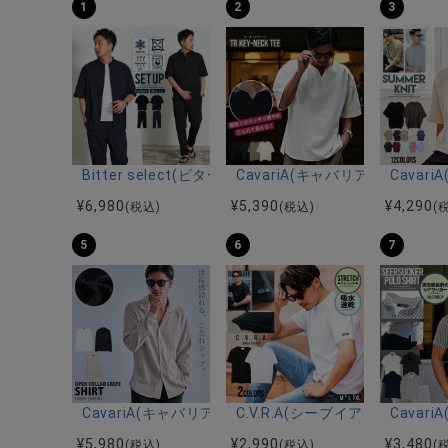
1
2
3
Bitter select(ビターセレクト)接触冷感スーパ
CavariA(キャバリア)キーネッ
Cava
¥
6,980
¥
5,390
¥
4,290
(税込)
(税込)
(
5
6
7
CavariA(キャバリア)オープンカラー楊柳シャツ/全3色
C.V.R.A(シーブイアールエ
Cava
¥
5,980
¥
2,990
¥
3,480
(税込)
(税込)
(