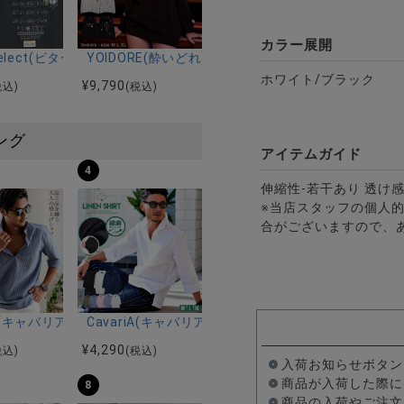
カラー展開
ーネックスウェット/全3色
r select(ビターセレクト)BACK TO THE FUTURE マーティ/デロ
YOIDORE(酔いどれ)レモンハイパーカー/全3色
ホワイト/ブラック
¥
9,790
税込)
(税込)
ング
アイテムガイド
4
伸縮性-若干あり 透け感
※当店スタッフの個人
合がございますので、
ルマンハーフスリーブニット/全12色
ツ加工イージーロングパンツ/全5色
riA(キャバリア)パナマ織り7分袖カプリシャツ/全9色
CavariA(キャバリア)コットンリネンホリゾンタル
¥
4,290
税込)
(税込)
入荷お知らせボタン
商品が入荷した際に
8
商品の入荷やご注文