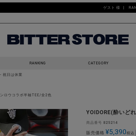
ゲスト 様
RA
RANKING
CATEGORY
・祝日は休業
検索
ィンロウコラボ半袖TEE/全2色
YOIDORE(酔い
商品番号
825214
¥
5,390
販売価格
税込