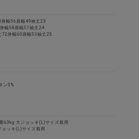
8身幅56肩幅49袖丈23
身幅58肩幅51袖丈24
72身幅60肩幅53袖丈25
タン5%
ジコラボA/全2色
体重63kg 大ジョッキ(L)サイズ着用
大ジョッキ(L)サイズ着用