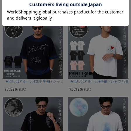
ARULE(アルール)レオパード擦れ発泡ロゴ半袖Tシャツ/全1色
ARULE(アルール)半袖Tシャツ/2色
ブラック/ホワイト
¥
6,490
¥
6,050
(税込)
(税込)
アイテムガイド
伸縮性-あり 透け感-ホワイトのみ多少あり 生地の厚み-普通
裏地-なし
※当店スタッフの個人的な感想になります。お客様により、感
じ方等異なる場合がございますので、あくまでもご参考とし
てご利用ください。
ARULE(アルール)文字半袖Tシャツ/1色
ARULE(アルール)半袖Tシャツ/3色
¥
7,590
¥
5,390
(税込)
(税込)