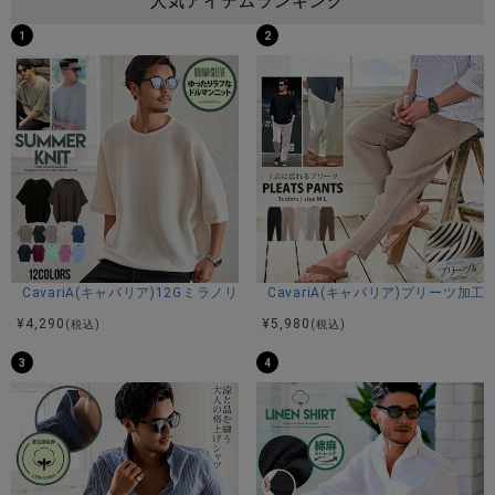
人気アイテムランキング
1
2
CavariA(キャバリア)12Gミラノリブクルーネックドルマンハーフスリーブ
CavariA(キャバリア)プリーツ加
¥
4,290
¥
5,980
(税込)
(税込)
3
4