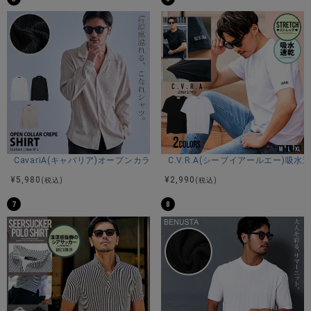
カジュアルながらも洗練された着こなしを叶えます。
■一枚でキマる存在感 シンプルなボトムスと合わせるだけでコ
ーデが完成。
この夏の主役として活躍すること間違いなしのアイテムで
す。
ARULE】
ストリートファッションのトレンドをリードし、特に若い世
代に人気を集めているユニセックスブランド。
自由な表現と個性を尊重し、男女を問わず幅広い層に愛され
CavariA(キャバリア)オープンカラー楊柳シャツ/全3色
C.V.R.A(シーブイアールエー)
るデザインを提供。
¥
5,980
¥
2,990
(税込)
(税込)
常に進化するストリートウェアのトレンドを取り入れなが
ら、若者のライフスタイルとニーズに合ったアイテムを展開
7
8
している。
※モデル画像は照明などの影響により実際の商品と異なる場合
がございます。