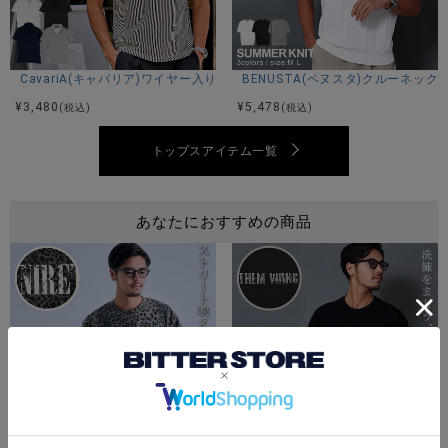
サイズ(cm)
44(M)：着丈71身幅50肩幅52袖丈23
46(L)：着丈73身幅52肩幅54袖丈24
CavariA(キャバリア)ワイヤー入りイタリアンカラー半袖シアサッカーポロ
BENUSTA(ベヌスタ)クルーネック
48(XL)：着丈75身幅54肩幅56袖丈25
¥
3,480
¥
5,478
(税込)
(税込)
※平置き計測。
トップスアイテム一覧
素材
あなたにおすすめの商品
綿100%
モデル
TAIRA：身長180cm 体重67kg Lサイズ着用
カラー展開