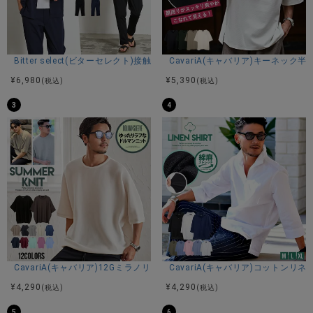
Mサイズ着用
商品説明
Bitter select(ビターセレクト)接触冷感スーパーストレッチバンドカラ
CavariA(キャバリア)キーネック半
BITTER STORE(ビターストア)に ARULE【アルール】バック
¥
6,980
¥
5,390
(税込)
(税込)
英字ロゴ汚し半袖Tシャツが入荷しました。
3
4
■ヴィンテージ感漂う主役Tシャツ
全体に汚し加工を施し、古着のような風合いに仕上げた一
枚。
着るだけでこなれた雰囲気を演出する、存在感抜群のTシャツ
です。
■デザイン性のあるアクセント
フロントにはデザイン性の高い胸ポケットを配置。
さらにバックには英字プリントを施し、後ろ姿まで抜かりな
い仕上がりに。
CavariA(キャバリア)12Gミラノリブクルーネックドルマンハーフスリーブ
CavariA(キャバリア)コットン
■スタイリッシュな細身シルエット
¥
4,290
¥
4,290
(税込)
(税込)
身体のラインを美しく見せる細身シルエットで、すっきりと
した印象に。
5
6