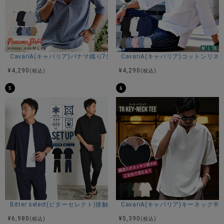
CavariA(キャバリア)パナマ織り7分袖カプリシャツ/全9色
CavariA(キャバリア)コットン
¥
4,290
¥
4,290
(税込)
(税込)
5
6
Bitter select(ビターセレクト)接触冷感スーパーストレッチバンドカラ
CavariA(キャバリア)キーネック半
¥
6,980
¥
5,390
(税込)
(税込)