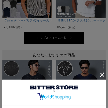
42(S)：着丈71身幅56肩幅50袖丈24
44(M)：着丈74身幅60肩幅51袖丈24
※平置き計測。
CavariA(キャバリア)ワイヤー入りイタリアンカラー半袖シアサッカーポロ
BENUSTA(ベヌスタ)クルーネック
¥
3,480
¥
5,478
(税込)
(税込)
素材
トップスアイテム一覧
綿100%
あなたにおすすめの商品
モデル
TAIRA：身長180cm 体重67kg Mサイズ着用
カラー展開
ホワイト/チャコール/ブラック