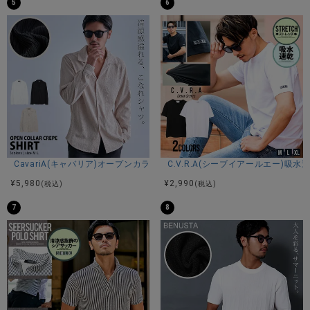
5
6
デニムやカーゴパンツと合わせたカジュアルスタイルはもち
ろん、スラックスと合わせたきれいめコーデにもおすすめ。
ストリート感と上品さを兼ね備え、個性とインパクトをプラ
スしてくれる大人のデザインTシャツです。
【ARULE】
ストリートファッションのトレンドをリードし、特に若い世
代に人気を集めているユニセックスブランド。
自由な表現と個性を尊重し、男女を問わず幅広い層に愛され
るデザインを提供。
常に進化するストリートウェアのトレンドを取り入れなが
CavariA(キャバリア)オープンカラー楊柳シャツ/全3色
C.V.R.A(シーブイアールエー)
ら、若者のライフスタイルとニーズに合ったアイテムを展開
¥
5,980
¥
2,990
している。
(税込)
(税込)
7
8
※モデル画像は照明などの影響により実際の商品と異なる場合
がございます。
サイズ(cm)