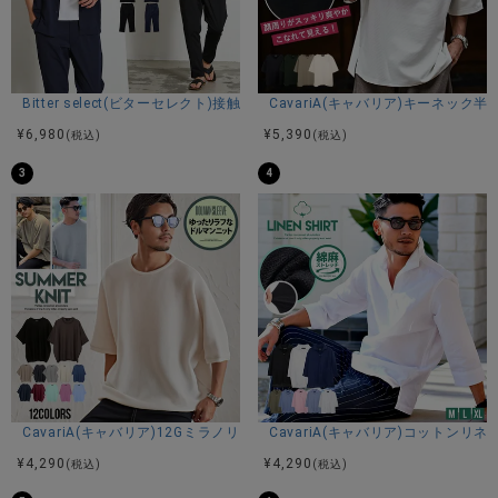
商品説明
Bitter select(ビターセレクト)接触冷感スーパーストレッチバンドカラ
CavariA(キャバリア)キーネック半
BITTER STORE(ビターストア)にARULE【アルール】ライン
¥
6,980
¥
5,390
(税込)
(税込)
ストーンロゴTシャツが入荷しました。
フロントに大胆なロゴデザインをラインストーンで表現し
3
4
た、存在感抜群の半袖Tシャツ。
垂れ落ちるようなデザインが印象的で、シンプルな中にもエ
ッジの効いた雰囲気を演出しています。
胸元だけでなく袖や裾にもさりげなくラインストーンを散り
ばめ、細部までこだわった仕上がりです。
ボディには綿100%を使用し、素肌に着用しても柔らかくさら
りとした快適な着心地。 程よくゆとりのあるシルエットで、
身体のラインを拾いにくく、リラックス感のある着こなしが
楽しめます。
一枚でラフに着てもサマになり、インナーとしてもコーディ
CavariA(キャバリア)12Gミラノリブクルーネックドルマンハーフスリーブ
CavariA(キャバリア)コットン
ネートのアクセントに。
¥
4,290
¥
4,290
(税込)
(税込)
カラーはホワイト・チャコール・ブラックの3色展開。