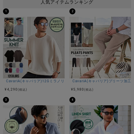
人気アイテムランキング
1
2
CavariA(キャバリア)12Gミラノリブクルーネックドルマンハーフスリーブ
CavariA(キャバリア)プリーツ加
¥
4,290
¥
5,980
(税込)
(税込)
3
4