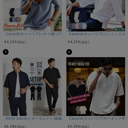
CavariA(キャバリア)パナマ織り7分袖カプリシャツ/全9色
CavariA(キャバリア)コットン
¥
4,290
¥
4,290
(税込)
(税込)
5
6
Bitter select(ビターセレクト)接触冷感スーパーストレッチバンドカラ
CavariA(キャバリア)キーネック半
¥
6,980
¥
5,390
(税込)
(税込)