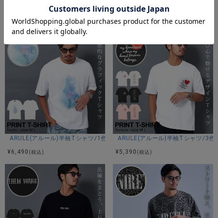
ARULE(アルール)ラインストーン半袖Tシャツ/1色
ARULE(アルール)文字半袖Tシャツ/
アイテムガイド
¥
7,590
¥
7,590
(税込)
(税込)
伸縮性-なし 透け感-WHTのみ若干あり 生地の厚み-普通 裏地-
なし
※当店スタッフの個人的な感想になります。お客様により、感
じ方等異なる場合がございますので、あくまでもご参考とし
てご利用ください。
ARULE(アルール)半袖Tシャツ/1色
ARULE(アルール)半袖Tシャツ/3色
¥
6,490
¥
5,390
(税込)
(税込)