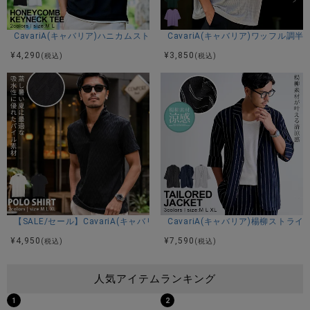
CavariA(キャバリア)ハニカムストレッチレイヤード風キーネック半袖Tシ
CavariA(キャバリア)ワッフル調
¥
4,290
¥
3,850
(税込)
(税込)
【SALE/セール】CavariA(キャバリア)パイルシェブロンイタリアンカラ
CavariA(キャバリア)楊柳ストラ
¥
4,950
¥
7,590
(税込)
(税込)
人気アイテムランキング
1
2