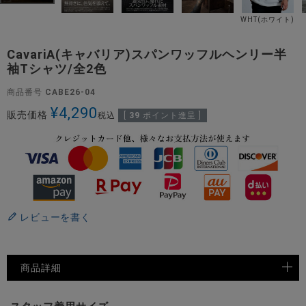
WHT(ホワイト)
CavariA(キャバリア)スパンワッフルヘンリー半
袖Tシャツ/全2色
商品番号
CABE26-04
¥
4,290
販売価格
税込
[
39
ポイント進呈 ]
レビューを書く
商品詳細