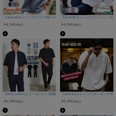
CavariA(キャバリア)パナマ織り7分袖カプリシャツ/全9色
CavariA(キャバリア)コットン
¥
4,290
¥
4,290
(税込)
(税込)
5
6
Bitter select(ビターセレクト)接触冷感スーパーストレッチバンドカラ
CavariA(キャバリア)キーネック半
¥
6,980
¥
5,390
(税込)
(税込)
7
8