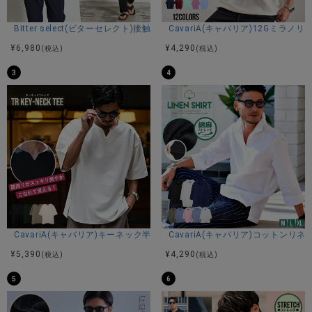
商品説明
Bitter select(ビターセレクト)接触冷感スーパーストレッチバンドカラ
CavariA(キャバリア)12Gミラ
BITTER STORE(ビターストア)にCavariA【キャバリア】スパ
¥
6,980
¥
4,290
(税込)
(税込)
ンワッフルプリントヘンリーネックTシャツが入荷しました。
3
4
■快適な着心地を叶えるワッフルTシャツ
通気性と吸水速乾性に優れたスパンワッフル素材を使用した
半袖Tシャツ。
汗ばむ季節でも快適に過ごせる、機能性とデザイン性を兼ね
備えた一枚です。
■通気性に優れたスパンワッフル素材
凹凸のある立体構造が空気の層を生み出し、肌への接地面を
軽減。
さらっとした肌触りでベタつきにくく、快適な着心地をキー
プします。
CavariA(キャバリア)キーネック半袖Tシャツ/全4色
CavariA(キャバリア)コットン
さらに吸水速乾性にも優れ、暑い季節に最適な素材です。
¥
5,390
¥
4,290
(税込)
(税込)
■大人の雰囲気漂うヘンリーネック
5
6
首元にはカジュアルさと上品さを兼ね備えたヘンリーネック
を採用。