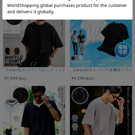
アイテムガイド
伸縮性-あり 透け感-ホワイトのみ多少あり 生地の厚み-普通
裏地-なし
※当店スタッフの個人的な感想になります。お客様により、感
じ方等異なる場合がございますので、あくまでもご参考とし
てご利用ください。
CavariA(キャバリア)ビッグワッフル半袖Tシャツ/全3色
CavariA(キャバリア)多機能フラ
¥
7,590
¥
4,290
(税込)
(税込)