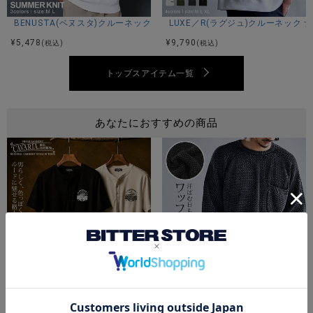
※平置き計測。
BENUSTA(ベヌスタ)クルーネック半袖ニット/3色
LUXE／R(ラグジュ)クルーネック
¥
5,478
¥
9,790
(税込)
(税込)
素材
トップスアイテム一覧
綿97%ポリウレタン3%
あなたにおすすめの商品
モデル
身長173cm 体重70kg Lサイズ着用
カラー展開
ホワイト/ブラック
CavariA(キャバリア)スパンテレコプリントヘンリー半袖Tシャツ/全2色
CavariA(キャバリア)ワッフルTシ
¥
4,290
¥
7,590
(税込)
(税込)