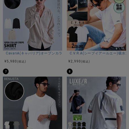
程よい抜け感を演出し、大人らしい着こなしを叶えます。
■ルードな雰囲気を纏うデザイン
胸元には存在感のあるプリントを配置。
さらに裾にはピスネームを施し、男らしさを感じさせるルー
ドなデザインに仕上げました。
■スタイリッシュな細身シルエット
身体のラインを美しく見せるスマートなシルエットを採用。
CavariA(キャバリア)オープンカラー楊柳シャツ/全3色
C.V.R.A(シーブイアールエー)
一枚での着用はもちろん、シャツやジャケットのインナーと
¥
5,980
¥
2,990
(税込)
(税込)
しても活躍する万能アイテムです。
7
8
※モデル画像は照明などの影響により実際の商品と異なる場合
がございます。
サイズ(cm)
44(M)：着丈67身幅45肩幅41袖丈19
46(L)：着丈69身幅47肩幅43袖丈20