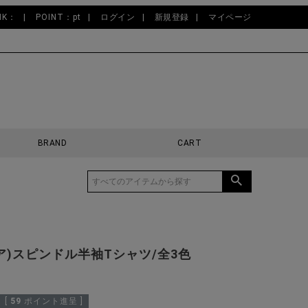
NK：
POINT：pt
ログイン
新規登録
マイページ
BRAND
CART
バリア)スピンドル半袖Tシャツ/全3色
[
59
ポイント進呈 ]