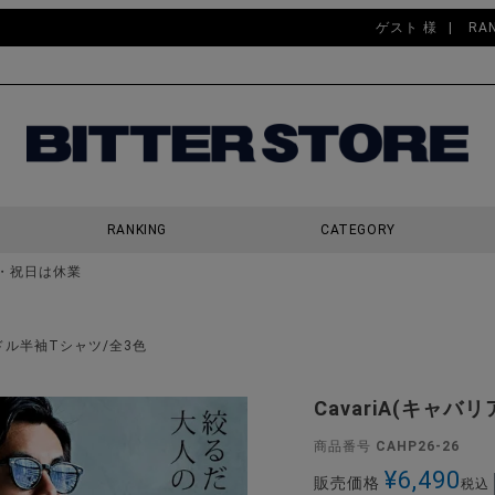
ゲスト 様
RA
RANKING
CATEGORY
・祝日は休業
検索
ンドル半袖Tシャツ/全3色
CavariA(キャ
商品番号
CAHP26-26
¥
6,490
販売価格
税込