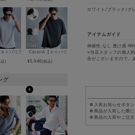
ホワイト/ブラック/グ
アイテムガイド
伸縮性-なし 透け感-W
ンドスキッパープルオーバー半袖シャツ/全4色
riA(キャバリア)ストレッチジャガード半袖VネックTEE/全3色
CavariA【キャバリア】サーマルスピンドル半袖Tシ
※当店スタッフの個人
合がございますので、
¥
5,940
税込)
(税込)
ング
4
入荷お知らせボタン
商品が入荷した際に
商品の入荷やご注文