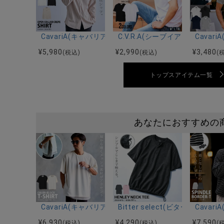
CavariA(キャバリア)オープンカラー楊柳シャツ/全3色
C.V.R.A(シーブイアールエ
Cava
¥
5,980
¥
2,990
¥
3,480
(税込)
(税込)
(
トップスアイテム一覧
あなたにおすすめの
CavariA(キャバリア)メッシュレイヤード半袖Tシャツ/
Bitter select(ビターセ
Cava
¥
6,930
¥
4,290
¥
7,590
(税込)
(税込)
(