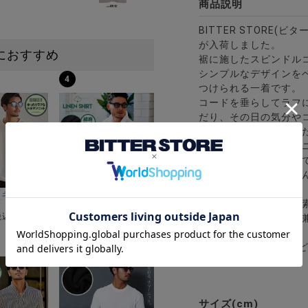
商品説明
BITTER STORE(
が入荷しました。
におすすめ
裾に施したスピンドルコ
シンプルなデザインを
4
つけられる一着です。
コードを垂らしてラフ
だり、その日の気分や
程よくゆとりを持たせ
無駄を削ぎ落としたミ
ドパンツ、ショーツま
一枚着としてはもちろ
活躍します。
ーストレッチバンドカラー半袖シャツ＆イージーパンツ/全2色
ク半袖Tシャツ/全4色
riA(キャバリア)12Gミラノリブクルーネックドルマンハーフスリーブニ
CavariA(キャバリア)コットンリネンホリゾンタル
さらっとした肌触りの
¥
4,290
税込)
(税込)
トレンド感と実用性を
8
※モデル画像は照明な
サイズ(cm)