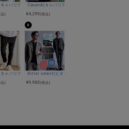
ルマンハーフスリーブニット/全12色
ツ加工イージーロングパンツ/全5色
riA(キャバリア)パナマ織り7分袖カプリシャツ/全9色
CavariA(キャバリア)コットンリネンホリゾンタル
¥
4,290
税込)
(税込)
8
ーストレッチバンドカラー半袖シャツ＆イージーパンツ/全2色
ク半袖Tシャツ/全4色
riA(キャバリア)ストレッチジョッパーパンツ/全4色
Bitter select(ビターセレクト)接触冷感スー
¥
9,900
税込)
(税込)