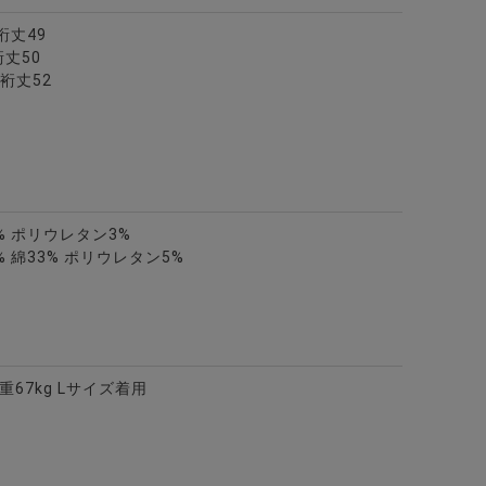
裄丈49
裄丈50
ャツ/全4色
4裄丈52
% ポリウレタン3%
 綿33% ポリウレタン5%
体重67kg Lサイズ着用
切り替えデザインクルーネック半袖Tシャツ/全3色