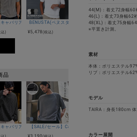
44(M)：着丈72身幅60
46(L)：着丈73身幅62
ー)吸水速乾コットンタッチクルーネック半袖Tシャツ/全2色
riA(キャバリア)ワイヤー入りイタリアンカラー半袖シアサッカーポロシ
BENUSTA(ベヌスタ)クルーネック半袖ニット/3色
48(XL)：着丈75身幅6
※平置き計測。
¥
5,478
税込)
(税込)
素材
本体：ポリエステル97
リブ：ポリエステル62%
商品
モデル
TAIRA：身長180cm 
全2色
レクト)スラブテレコヘンリー半袖Tシャツ/全2色
riA(キャバリア)ボーダースピンドルロングTEE/全2色
【SALE/セール】CavariA(キャバリア)身頃ZIP
カラー展開
¥
3,190
税込)
(税込)