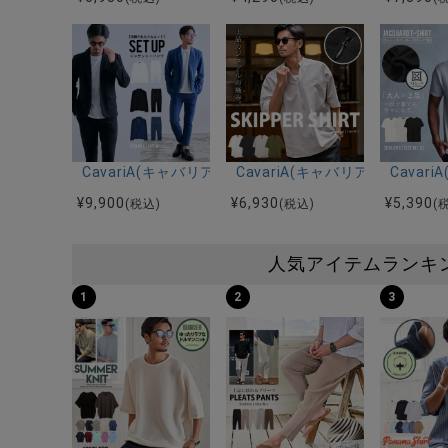
CavariA(キャバリア)セットアップ/全3色
CavariA(キャバリア)スタ
Cava
¥
9,900
¥
6,930
¥
5,390
(税込)
(税込)
(
人気アイテムランキ
1
2
3