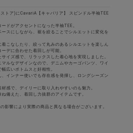
ビターストア)にCavariA【キャバリア】 スピンドル半袖TEE
ードがアクセントになった半袖TEE。
ベースにしながら、裾を絞ることでシルエットに変化を
に着こなしたり、絞って丸みのあるシルエットを楽しん
コーデに合わせた着回しが可能。
たサイズ感で、リラックスした着心地を実現しました。
ニマルなデザインなので、デニムやカーゴパンツ、ワイ
で幅広いボトムスと好相性。
ん、インナー使いでも存在感を発揮し、ロングシーズン
ット/全12色
カラー7分袖カプリシャツ/全8色
素材感で、デイリーに取り入れやすいのも魅力。
兼ね備えた、着回し力抜群のアイテムです。
どの影響により実際の商品と異なる場合がございます。