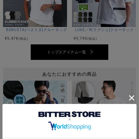
サイズ(cm)
44(M)：着丈62身幅56肩幅46袖丈30
46(L)：着丈66身幅58肩幅50袖丈30
48(XL)：着丈68身幅60肩幅52袖丈31
BENUSTA(ベヌスタ)クルーネック半袖ニット/3色
LUXE／R(ラグジュ)クルーネック
※平置き計測。
¥
5,478
¥
9,790
(税込)
(税込)
トップスアイテム一覧
素材
ポリエステル100%
あなたにおすすめの商品
モデル
TAIRA：身長180cm 体重67kg Lサイズ着用
RYO：身長180cm Lサイズ着用