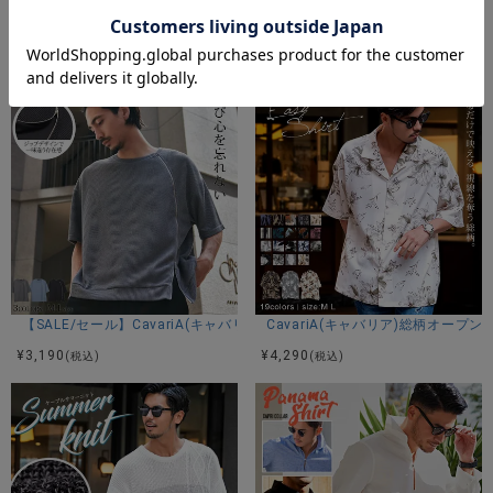
カラー展開
CavariA(キャバリア)接触冷感ウォッシャブルVネック半袖ニット/全7色
CavariA(キャバリア)サイドスリ
ブラック/ネイビー/グレー/グレージュ/杢チャコール/サック
¥
4,290
¥
5,390
(税込)
(税込)
ス
アイテムガイド
伸縮性-あり 透け感-多少あり 生地の厚み-普通 裏地-なし
※当店スタッフの個人的な感想になります。お客様により、感
じ方等異なる場合がございますので、あくまでもご参考とし
てご利用ください。
【SALE/セール】CavariA(キャバリア)身頃ZIP切り替えデザインクルー
CavariA(キャバリア)総柄オープ
¥
3,190
¥
4,290
(税込)
(税込)