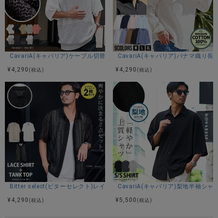
CavariA(キャバリア)ケーブル切替5分袖ビッグニット/全10色
CavariA(キャバリア)パナマ織り
¥
4,290
¥
4,290
(税込)
(税込)
Bitter select(ビターセレクト)レイヤード透かしシャツ＋ノースリーブイ
CavariA(キャバリア)梨地半袖シャ
¥
4,290
¥
5,500
(税込)
(税込)