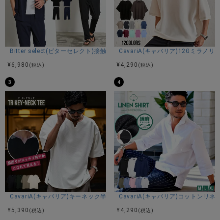
Mサイズ着用
商品説明
Bitter select(ビターセレクト)接触冷感スーパーストレッチバンドカラ
CavariA(キャバリア)12Gミラ
BITTER STORE（ビターストア）にCavariA【キャバリア】
¥
6,980
¥
4,290
(税込)
(税込)
接触冷感ウォッシャブル半袖ニットが入荷しました。
3
4
接触冷感機能を備えた生地を採用し、着た瞬間にひんやりと
した心地よさを感じられる半袖サマーニット。
汗ばむ季節でも快適に過ごせる清涼感のある着心地が魅力の
一着です。
さらに手洗い可能なウォッシャブル仕様で、ご自宅で簡単に
お手入れができるため、デイリー使いにも適した実用性の高
さもポイントです。
シルエットは程よくゆとりを持たせたオーバーサイズ設計。
リラックス感がありながらも、目の細かいハイゲージ編みに
することでラフになりすぎず、上品で洗練された印象に仕上
CavariA(キャバリア)キーネック半袖Tシャツ/全4色
CavariA(キャバリア)コットン
げています。
¥
5,390
¥
4,290
(税込)
(税込)
裾にはスリットを施し、動きやすさと抜け感をプラス。