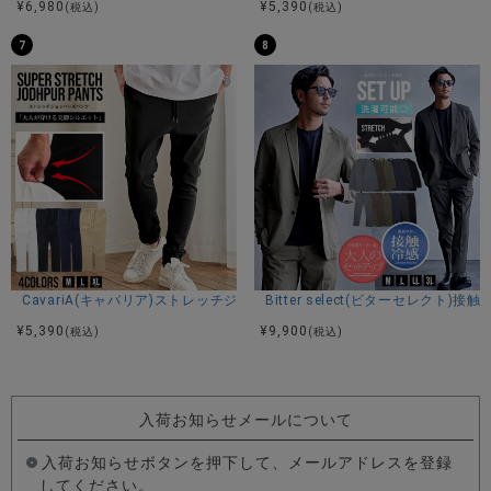
¥
6,980
¥
5,390
(税込)
(税込)
7
8
CavariA(キャバリア)ストレッチジョッパーパンツ/全4色
Bitter select(ビターセレ
¥
5,390
¥
9,900
(税込)
(税込)
入荷お知らせメールについて
入荷お知らせボタンを押下して、メールアドレスを登録
してください。