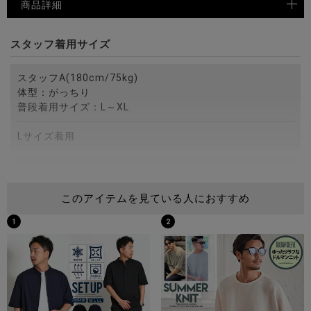
商品詳細
スタッフ着用サイズ
スタッフA(180cm/75kg)
体型：がっちり
普段着用サイズ：L～XL
Lサイズ着用
スタッフB(172cm/75kg)
体型：がっちり
このアイテムを見ている人におすすめ
普段着用サイズ：M～L
1
2
Lサイズ着用
スタッフC(173cm/60kg)
体型：細身
普段着用サイズ：M