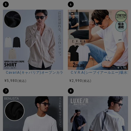
細部までこだわったデザインが、大人の着こなしをさりげな
5
6
く格上げします。
無駄を削ぎ落としたシンプルなデザインは、どんなコーディ
ネートにも取り入れやすく、着回し力も抜群。
デニムやカーゴパンツと合わせたカジュアルスタイルはもち
ろん、スラックスと合わせればきれいめな大人コーデにも対
応します。
1枚でさらっと着てもサマになり、ジャケットやシャツのイン
ナーとしても活躍する万能アイテムです。
快適な機能性と上品なルックスを兼ね備えた、大人のための
CavariA(キャバリア)オープンカラー楊柳シャツ/全3色
C.V.R.A(シーブイアールエー)
サマーニット。
¥
5,980
¥
2,990
(税込)
(税込)
暑い季節でも涼しく、スマートに過ごせる一枚として、ワー
ドローブに取り入れたいおすすめのアイテムです。
7
8
※モデル画像は照明などの影響により実際の商品と異なる場合
がございます。