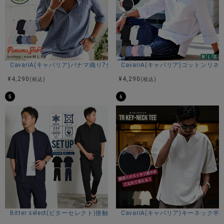
CavariA(キャバリア)パナマ織り7分袖カプリシャツ/全9色
CavariA(キャバリア)コットン
¥
4,290
¥
4,290
(税込)
(税込)
5
6
Bitter select(ビターセレクト)接触冷感スーパーストレッチバンドカラ
CavariA(キャバリア)キーネック半