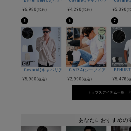
Bitter select(ビターセレクト)接触冷感スーパ
CavariA(キャバリア)12
Cava
¥
6,980
¥
4,290
¥
5,390
(税込)
(税込)
(
5
6
7
CavariA(キャバリア)オープンカラー楊柳シャツ/全3色
C.V.R.A(シーブイアールエ
BENU
¥
5,980
¥
2,990
¥
5,478
(税込)
(税込)
(
トップスアイテム一覧
あなたにおすすめの