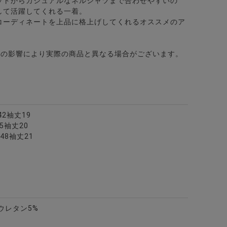
ットからカジュアルなネルシャツまで合わせやすいの
して活躍してくれる一着。
コーディネートを上品に格上げしてくれるオススメのア
どの影響により実際の商品と異なる場合がございます。
ド長袖ハーフZIP/全3色
2袖丈19
5袖丈20
48袖丈21
袖カットソー/全2色
ニット/全3色
ウレタン5%