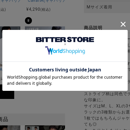
ーストレッチバンドカラー半袖シャツ＆イージーパンツ/全2色
Gミラノリブクルーネックドルマンハーフスリーブニット/全12色
riA(キャバリア)キーネック半袖Tシャツ/全4色
CavariA(キャバリア)コットンリネンホリゾンタル
Mサイズ着用
¥
4,290
税込)
(税込)
8
商品説明
BITTER STORE(
半袖クルーTEEが入荷
凹凸のあるストライプ
ツ。
立体的な表情が洗練さ
ー)吸水速乾コットンタッチクルーネック半袖Tシャツ/全2色
STA(ベヌスタ)クルーネック半袖ニット/3色
LUXE／R(ラグジュ)クルーネック ナイロンストレッ
伸縮性のある素材なの
現。
¥
9,790
税込)
(税込)
さらっとしたポリエス
です。
ストライプ柄は同色で
な印象に。
サイズはM、L、XLの
ラックの3種類からお
1枚ではもちろんジャ
商品
ても◎