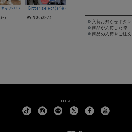
ーストレッチバンドカラー半袖シャツ＆イージーパンツ/全2色
ク半袖Tシャツ/全4色
riA(キャバリア)ストレッチジョッパーパンツ/全4色
Bitter select(ビターセレクト)接触冷感スー
¥
9,900
税込)
(税込)
入荷お知らせボタン
商品が入荷した際に
商品の入荷やご注文
FOLLOW US