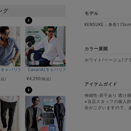
ング
モデル
4
KENSUKE：身長173c
カラー展開
ホワイト/ベージュ/ブ
ルマンハーフスリーブニット/全12色
ツ加工イージーロングパンツ/全5色
riA(キャバリア)パナマ織り7分袖カプリシャツ/全9色
CavariA(キャバリア)コットンリネンホリゾンタル
¥
4,290
税込)
(税込)
アイテムガイド
8
伸縮性-若干あり 透け感
※当店スタッフの個人
合がございますので、