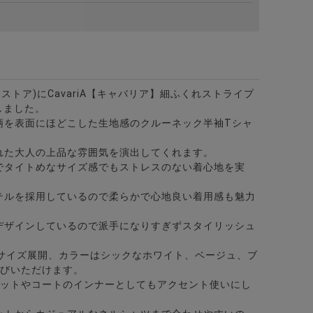
カラー7分袖カプリシャツ/全8色
ビターストア)にCavariA【キャバリア】細ふくれストライプ
しました。
柄を表面にほどこした生地感のクルーネック半袖Tシャ
れた大人の上品な雰囲気を演出してくれます。
チ布帛半袖Tシャツ/全4色
でタイトめなサイズ感でもストレスのない着心地を実
テルを採用しているので柔らかで心地良い着用感も魅力
デザインしているので派手になりすぎずスタイリッシュ
3サイズ展開、カラーはシックなホワイト、ベージュ、ブ
選びいただけます。
ケットやコートのインナーとしてもアクセント使いにし