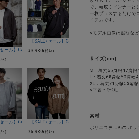
きっちりとしたジャケ
で、幅広くインナーと
一枚プラスするだけで
イテムです。
※モデル画像は照明な
【SALE/セール】CavariA(キャバリア)膨れジャガー
 タックスターニット 長袖/全2色
(キャバリア)キルティング千鳥長袖タートルTシャツ/全3色
E/セール】CavariA(キャバリア)リップル長袖カーディガン/全3色
¥
3,980
(税込)
サイズ(cm)
税込)
M：着丈65身幅47肩幅4
L：着丈68身幅50肩幅4
XL：着丈71身幅53肩幅
※平置き計測。
繍半袖Tシャツ/全3色
素材
(キャバリア)スエードチェック切替クルー/全4色
E/セール】CavariA(キャバリア)フェイクスウェードクルーネック長
【SALE/セール】CavariA(キャバリア)SANTE長袖
ポリエステル95% ポリ
¥
5,980
税込)
(税込)