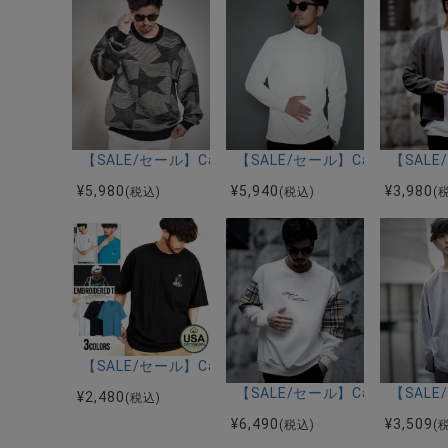
【SALE/セール】CavariA(キャバリア)クルーネック
【SALE/セール】CavariA
【SAL
¥
5,980
¥
5,940
¥
3,980
(税込)
(税込)
(
【SALE/セール】CavariA(キャバリア)ヒゲサガラ刺
【SALE/セール】CavariA
【SAL
¥
2,480
(税込)
¥
6,490
¥
3,509
(税込)
(