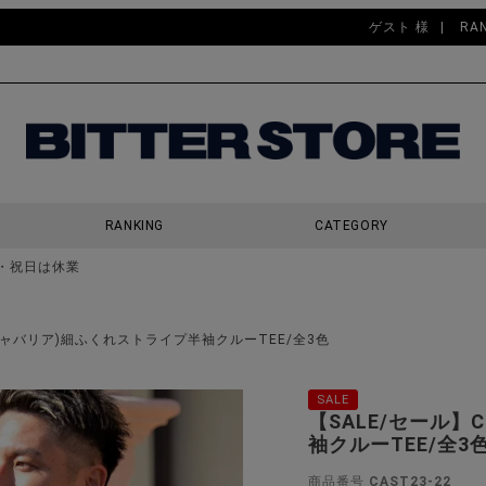
ゲスト 様
RA
RANKING
CATEGORY
・祝日は休業
検索
A(キャバリア)細ふくれストライプ半袖クルーTEE/全3色
SALE
【SALE/セール】
袖クルーTEE/全3
商品番号
CAST23-22