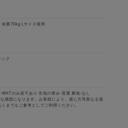
m 体重70kg Lサイズ着用
ラック
カラー7分袖カプリシャツ/全8色
-WHTのみ若干あり 生地の厚み-普通 裏地-なし
的な感想になります。お客様により、感じ方等異なる場
あくまでもご参考としてご利用ください。