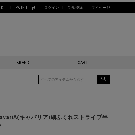
NK：
POINT：pt
ログイン
新規登録
マイページ
BRAND
CART
CavariA(キャバリア)細ふくれストライプ半
色