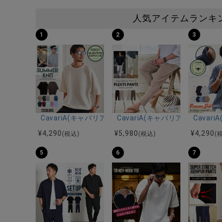
人気アイテムランキ
1
2
3
CavariA(キャバリア)12Gミラノリブクルーネックド
CavariA(キャバリア)プリー
Cava
¥
4,290
¥
5,980
¥
4,290
(税込)
(税込)
(
5
6
7