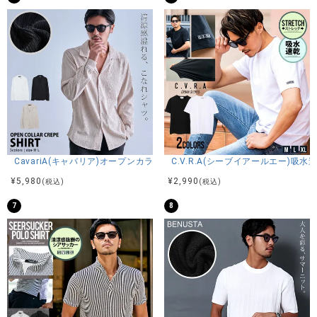
伸縮性－多少あり 透け感－なし 生地の厚み－普通 裏地
－なし
※当店スタッフの個人的な感想になります。お客様により、感
じ方等異なる場合がございますので、あくまでもご参考とし
てご利用ください。
CavariA(キャバリア)オープンカラー楊柳シャツ/全3色
C.V.R.A(シーブイアールエー)
¥
5,980
¥
2,990
(税込)
(税込)
7
8