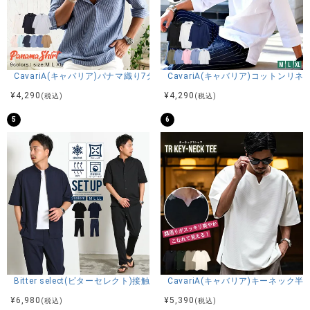
CavariA(キャバリア)パナマ織り7分袖カプリシャツ/全9色
CavariA(キャバリア)コットン
¥
4,290
¥
4,290
(税込)
(税込)
5
6
Bitter select(ビターセレクト)接触冷感スーパーストレッチバンドカラ
CavariA(キャバリア)キーネック半
¥
6,980
¥
5,390
(税込)
(税込)