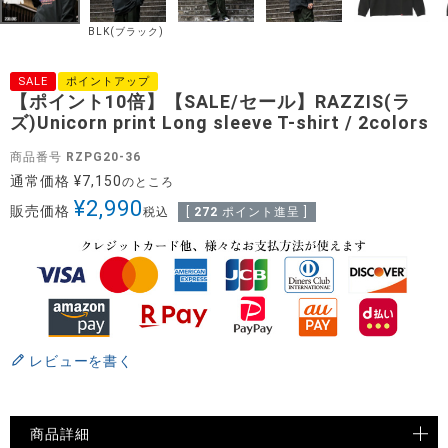
BLK(ブラック)
SALE
ポイントアップ
【ポイント10倍】【SALE/セール】RAZZIS(ラ
ズ)Unicorn print Long sleeve T-shirt / 2colors
商品番号
RZPG20-36
通常価格
¥
7,150
のところ
¥
2,990
販売価格
税込
[
272
ポイント進呈 ]
レビューを書く
商品詳細