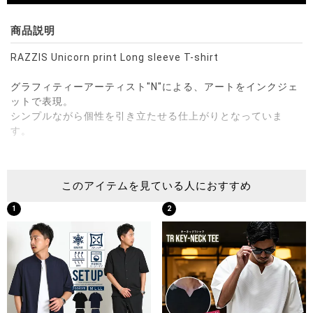
商品説明
RAZZIS Unicorn print Long sleeve T-shirt
グラフィティーアーティスト"N"による、アートをインクジェ
ットで表現。
シンプルながら個性を引き立たせる仕上がりとなっていま
す。
※モデル画像は照明などの影響により実際の商品と異なる場合
がございます。
このアイテムを見ている人におすすめ
1
2
サイズ(cm)
44(M)：着丈72身幅53肩幅51袖丈60
46(L)：着丈76身幅61肩幅54袖丈60
※平置き計測