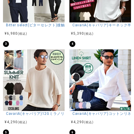
素材
Bitter select(ビターセレクト)接触冷感スーパーストレッチバンドカラ
CavariA(キャバリア)キーネック半
綿100%
¥
6,980
¥
5,390
(税込)
(税込)
3
4
モデル
ぎーぬ：身長170cm 体重54kg Lサイズ着用
YUMI：身長171cm 体重53kg Lサイズ着用
カラー展開
ホワイト/ブラック
CavariA(キャバリア)12Gミラノリブクルーネックドルマンハーフスリーブ
CavariA(キャバリア)コットン
¥
4,290
¥
4,290
(税込)
(税込)
アイテムガイド
5
6