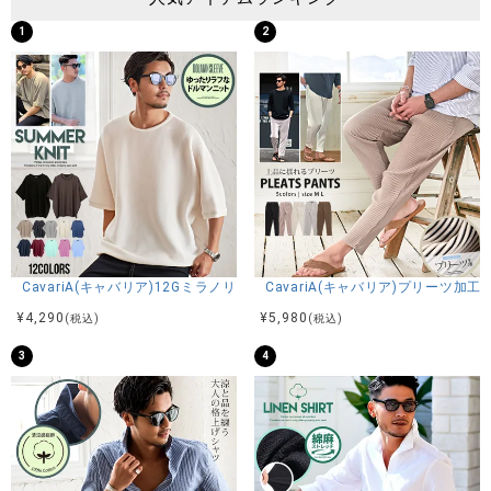
1
2
CavariA(キャバリア)12Gミラノリブクルーネックドルマンハーフスリーブ
CavariA(キャバリア)プリーツ加
¥
4,290
¥
5,980
(税込)
(税込)
3
4