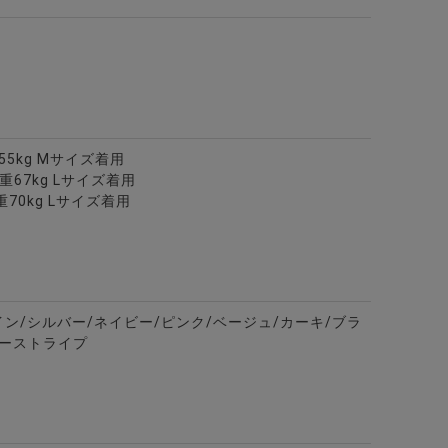
色
重55kg Mサイズ着用
体重67kg Lサイズ着用
重70kg Lサイズ着用
イン/シルバー/ネイビー/ピンク/ベージュ/カーキ/ブラ
ビーストライプ
カラー7分袖カプリシャツ/全8色