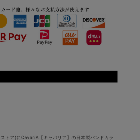
ット/全12色
カラー7分袖カプリシャツ/全8色
ー半袖シアサッカーポロシャツ/全4色
ビターストア)にCavariA【キャバリア】の日本製バンドカラ