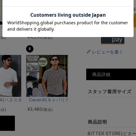
ーストレッチバンドカラー半袖シャツ＆イージーパンツ/全2色
ク半袖Tシャツ/全4色
riA(キャバリア)12Gミラノリブクルーネックドルマンハーフスリーブニ
CavariA(キャバリア)コットンリネンホリゾンタル
¥
4,290
税込)
(税込)
8
レビューを書く
商品詳細
スタッフ着用サイズ
ー)吸水速乾コットンタッチクルーネック半袖Tシャツ/全2色
STA(ベヌスタ)クルーネック半袖ニット/3色
CavariA(キャバリア)ワイヤー入りイタリアンカラ
¥
3,480
税込)
(税込)
商品説明
BITTER STORE(