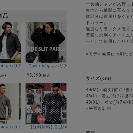
ー長袖シャツが入荷し
生地から縫製に至るま
商品
襟部分は首周りをぐる
ドカラー。
適度なリラックス感で
着回しの利くアイテム
ーとして使用したりと
※モデル画像は照明な
全4色
ク柄レギュラーカラー7分袖シャツ/全2色
riA(キャバリア)ふくれストライプ7分袖ストレッチワイヤー入りイタ
CavariA(キャバリア)サイドスリット長袖パーカー/全
¥
5,390
税込)
(税込)
サイズ(cm)
44(M)：着丈(前71/後
46(L)：着丈(前72/後
48(XL)：着丈(前74/
※平置き計測
ャツ/全2色
riA(キャバリア)ゴールドパイピング入りバンドカラー長袖ストライプシ
【送料無料】GILMAC(グリマック)ドットデュエ長袖