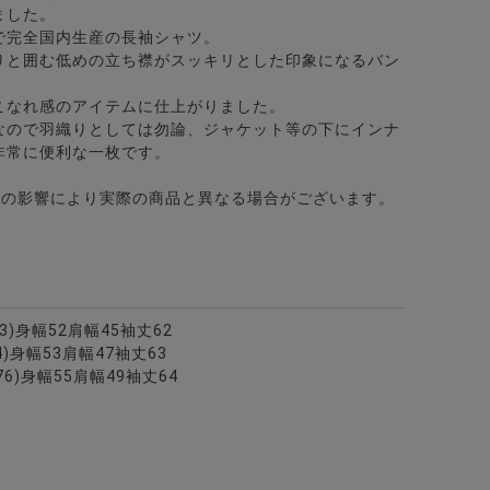
ました。
で完全国内生産の長袖シャツ。
りと囲む低めの立ち襟がスッキリとした印象になるバン
こなれ感のアイテムに仕上がりました。
なので羽織りとしては勿論、ジャケット等の下にインナ
非常に便利な一枚です。
どの影響により実際の商品と異なる場合がございます。
リアンカラージャケット/全3色
3色
73)身幅52肩幅45袖丈62
74)身幅53肩幅47袖丈63
後76)身幅55肩幅49袖丈64
ャツ/全3色
ボタンシャツ/全2色