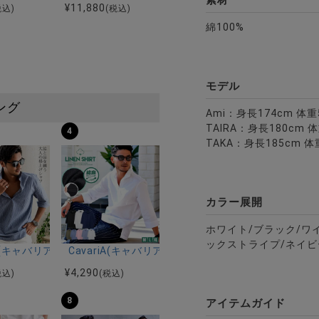
素材
¥
11,880
税込)
(税込)
綿100%
ave(ギャルソンウェーブ)スタンドカラーウェスタンデザインシャツ/全3
モデル
ング
Ami：身長174cm 体
TAIRA：身長180cm 
4
TAKA：身長185cm 体
カラー展開
ホワイト/ブラック/ワ
ックストライプ/ネイ
ルマンハーフスリーブニット/全12色
ツ加工イージーロングパンツ/全5色
riA(キャバリア)パナマ織り7分袖カプリシャツ/全9色
CavariA(キャバリア)コットンリネンホリゾンタル
¥
4,290
税込)
(税込)
8
アイテムガイド