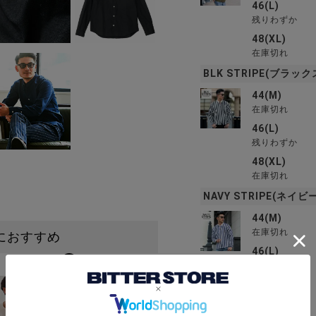
46(L)
残りわずか
48(XL)
在庫切れ
BLK STRIPE(ブラッ
44(M)
在庫切れ
46(L)
残りわずか
48(XL)
在庫切れ
NAVY STRIPE(ネイ
44(M)
在庫切れ
におすすめ
46(L)
4
在庫切れ
48(XL)
残りわずか