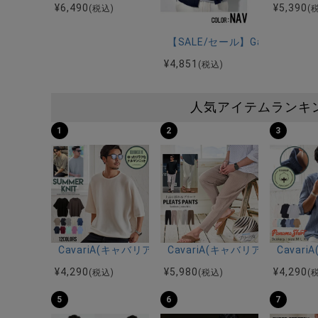
¥
6,490
¥
5,390
(税込)
(
【SALE/セール】GarsonW
¥
4,851
(税込)
人気アイテムランキ
1
2
3
CavariA(キャバリア)12Gミラノリブクルーネックド
CavariA(キャバリア)プリー
Cava
¥
4,290
¥
5,980
¥
4,290
(税込)
(税込)
(
5
6
7