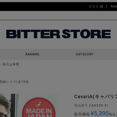
ゲスト 様
RA
RANKING
CATEGORY
・祝日は休業
検索
ー長袖シャツ/全10色
CavariA(キャ
商品番号
CAGS20-01
¥
5,390
販売価格
税込