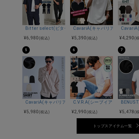
Bitter select(ビターセレクト)接触冷感スーパ
CavariA(キャバリア)キーネッ
Cava
¥
6,980
¥
5,390
¥
4,290
(税込)
(税込)
(
5
6
7
CavariA(キャバリア)オープンカラー楊柳シャツ/全3色
C.V.R.A(シーブイアールエ
BENU
¥
5,980
¥
2,990
¥
5,478
(税込)
(税込)
(
トップスアイテム一覧