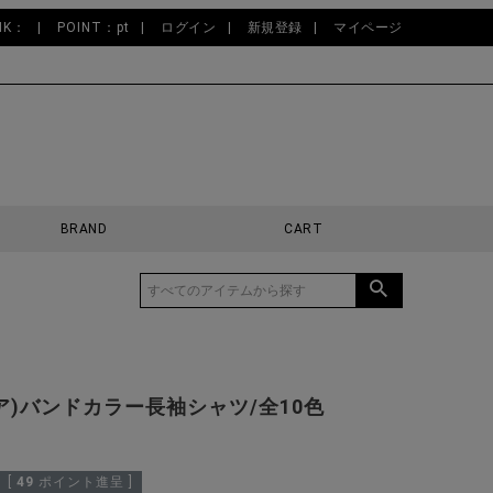
NK：
POINT：pt
ログイン
新規登録
マイページ
BRAND
CART
バリア)バンドカラー長袖シャツ/全10色
[
49
ポイント進呈 ]