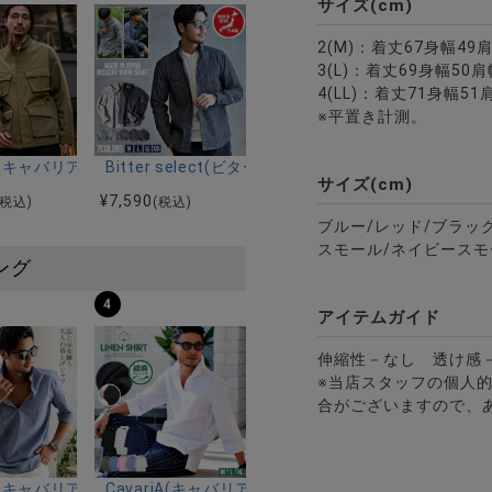
サイズ(cm)
2(M)：着丈67身幅49
3(L)：着丈69身幅50肩
4(LL)：着丈71身幅51
※平置き計測。
ツ定番/全7色
ック)ドットデュエ長袖ボタンシャツ/全2色
riA(キャバリア)スタンドファティーグブルゾン 長袖/全3色
Bitter select(ビターセレクト)日本製ヒッコリー
サイズ(cm)
¥
7,590
(税込)
(税込)
ブルー/レッド/ブラッ
スモール/ネイビースモ
ング
4
アイテムガイド
伸縮性－なし 透け感
※当店スタッフの個人
合がございますので、
ルマンハーフスリーブニット/全12色
ツ加工イージーロングパンツ/全5色
riA(キャバリア)パナマ織り7分袖カプリシャツ/全9色
CavariA(キャバリア)コットンリネンホリゾンタル