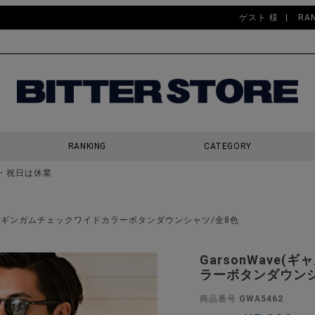
ゲスト 様
RA
RANKING
CATEGORY
・祝日は休業
検索
ーブ)ギンガムチェックワイドカラーボタンダウンシャツ/全8色
GarsonWave
ラーボタンダウンシ
商品番号
GWA5462