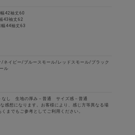
肩幅42袖丈60
幅43袖丈62
肩幅44袖丈63
ワークシャツ/全7色
ク/ネイビー/ブルースモール/レッドスモール/ブラック
ール
－なし 生地の厚み－普通 サイズ感－普通
的な感想になります。お客様により、感じ方等異なる場
あくまでもご参考としてご利用ください。
カラー7分袖カプリシャツ/全8色