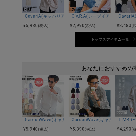
CavariA(キャバリア)オープンカラー楊柳シャツ/全3色
C.V.R.A(シーブイアールエ
Cava
¥
5,980
¥
2,990
¥
3,480
(税込)
(税込)
(
トップスアイテム一覧
あなたにおすすめの
GarsonWave(ギャルソンウェーブ)日本製 オックス
GarsonWave(ギャルソン
TIMB
¥
5,940
¥
5,390
¥
4,290
(税込)
(税込)
(