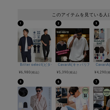
このアイテムを見ている人
1
2
3
Bitter select(ビターセレクト)接触冷感スーパ
CavariA(キャバリア)キーネッ
Cava
¥
6,980
¥
5,390
¥
4,290
(税込)
(税込)
(
5
6
7