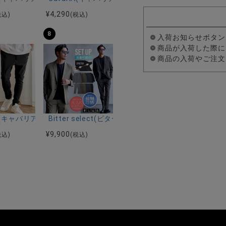
¥
4,290
税込)
(税込)
8
入荷お知らせボタン
商品が入荷した際に
商品の入荷やご注文
ーストレッチバンドカラー半袖シャツ＆イージーパンツ/全2色
ク半袖Tシャツ/全4色
riA(キャバリア)ストレッチジョッパーパンツ/全4色
Bitter select(ビターセレクト)接触冷感スー
¥
9,900
税込)
(税込)