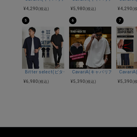
¥
4,290
¥
5,980
¥
4,290
(税込)
(税込)
(
5
6
7
Bitter select(ビターセレクト)接触冷感スーパ
CavariA(キャバリア)キーネッ
Cava
¥
6,980
¥
5,390
¥
5,390
(税込)
(税込)
(