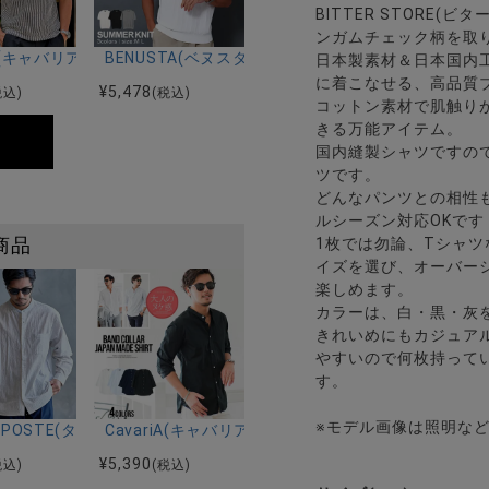
BITTER STORE(
ンガムチェック柄を取
ー)吸水速乾コットンタッチクルーネック半袖Tシャツ/全2色
riA(キャバリア)ワイヤー入りイタリアンカラー半袖シアサッカーポロシ
BENUSTA(ベヌスタ)クルーネック半袖ニット/3色
日本製素材＆日本国内
に着こなせる、高品質
¥
5,478
税込)
(税込)
コットン素材で肌触り
きる万能アイテム。
国内縫製シャツですの
ツです。
どんなパンツとの相性
ルシーズン対応OKです
1枚では勿論、Tシャ
商品
イズを選び、オーバー
楽しめます。
カラーは、白・黒・灰
きれいめにもカジュア
やすいので何枚持って
す。
※モデル画像は照明な
フォードボタンダウン長袖シャツ/全10色
ウェーブ)日本製ブロードホリゾンタルカラー長袖シャツ/全10色
RE POSTE(タンブルポステ)テクスチャーバンドカラー長袖シャツ/全4
CavariA(キャバリア)日本製バンドカラー7分袖シャツ
¥
5,390
税込)
(税込)