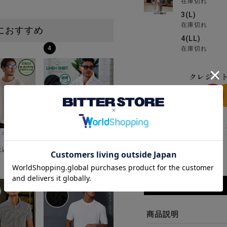
在庫切れ
3(L)
在庫切れ
におすすめ
4(LL)
4
在庫切れ
ーストレッチバンドカラー半袖シャツ＆イージーパンツ/全2色
ク半袖Tシャツ/全4色
riA(キャバリア)12Gミラノリブクルーネックドルマンハーフスリーブニ
CavariA(キャバリア)コットンリネンホリゾンタル
レビューを書く
¥
4,290
税込)
(税込)
8
商品詳細
商品説明