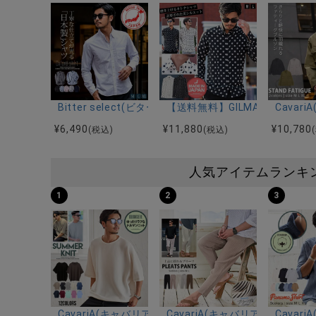
Bitter select(ビターセレクト)国産長袖オックスシャ
【送料無料】GILMAC(グリマ
Cava
¥
6,490
¥
11,880
¥
10,780
(税込)
(税込)
人気アイテムランキ
1
2
3
CavariA(キャバリア)12Gミラノリブクルーネックド
CavariA(キャバリア)プリー
Cava