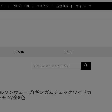
NK：
POINT：pt
ログイン
新規登録
マイページ
BRAND
CART
(ギャルソンウェーブ)ギンガムチェックワイドカ
ャツ/全8色