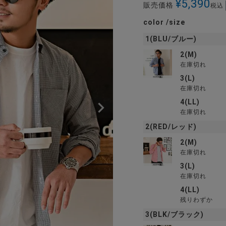
¥
5,390
販売価格
税込
color
size
1(BLU/ブルー)
2(M)
在庫切れ
3(L)
在庫切れ
4(LL)
在庫切れ
2(RED/レッド)
2(M)
在庫切れ
3(L)
在庫切れ
4(LL)
残りわずか
3(BLK/ブラック)