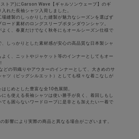
ビターストア)にGarson Wave【ギャルソンウェーブ】のギ
り入れた長袖シャツ入荷しました。
ャツ/全4色
工場縫製のしっかりした縫製が魅力なシーズンを選ばず
ブロード素材のロングスリーブボタンダウンシャツ。
がよく、春夏だけでなく秋冬にもオールシーズン仕様で
で、しっかりとした素材感が安心の高品質な日本製シャ
もよく、ニットやジャケット等のインナーとしてもオー
！
ツなどの羽織りやアウターのインナーとして、大きめのサ
シャツ（ビッグシルエット）としても様々な着こなしが
をはじめとした豊富な全10色展開。
ルにも使える長袖シャツは使い勝手が良く、着回しもし
いても困らないワードローブに是非とも加えたい一着で
どの影響により実際の商品と異なる場合がございます。
色
/全4色