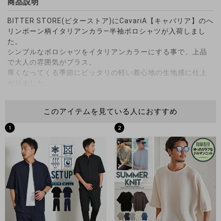
商品説明
BITTER STORE(ビターストア)にCavariA【キャバリア】のへ
リンボーン柄イタリアンカラ―半袖ポロシャツが入荷しまし
た。
シンプルなポロシャツをイタリアンカラーにする事で、上品
で大人の雰囲気がプラス。
厚くなってくる季節にピッタリの軽い着心地の生地感に仕上
がりました。
定番のへリンボーン柄はどんなコーディネートにも合わせや
すいデザイン。
このアイテムを見ている人におすすめ
柔らかくストレッチの効いた素材でタイトめながら快適な着
心地を実現。
1
2
※モデル画像は照明などの影響により実際の商品と異なる場合
がございます。
サイズ(cm)
44(M)：着丈64身幅48肩幅41袖丈18
46(L)：着丈67身幅50肩幅44袖丈19