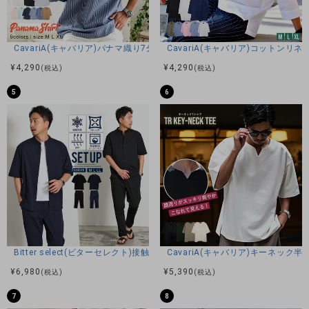
CavariA(キャバリア)パナマ織り7分袖カプリシャツ/全9色
CavariA(キャバリア)コットン
¥
4,290
¥
4,290
(税込)
(税込)
5
6
Bitter select(ビターセレクト)接触冷感スーパーストレッチバンドカラ
CavariA(キャバリア)キーネック半
¥
6,980
¥
5,390
(税込)
(税込)
7
8