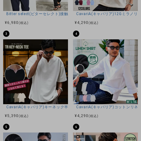
48(XL)：着丈70身幅52肩幅47袖丈20
※平置き計測
Bitter select(ビターセレクト)接触冷感スーパーストレッチバンドカラ
CavariA(キャバリア)12Gミラ
¥
6,980
¥
4,290
(税込)
(税込)
素材
3
4
ポリエステル100%
モデル
TAIRA：身長180cm 体重67kg 46(L)サイズ着用
DAIKI：身長170cm 体重61kg 44(M)サイズ着用
カラー展開
CavariA(キャバリア)キーネック半袖Tシャツ/全4色
CavariA(キャバリア)コットン
ホワイト/ネイビー/ブラック
¥
5,390
¥
4,290
(税込)
(税込)
5
6
アイテムガイド