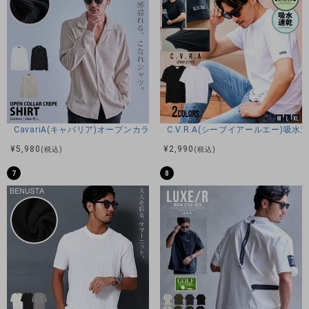
伸縮性-あり 透け感-WHTのみ若干あり 生地の厚み-普通
裏地-なし
※当店スタッフの個人的な感想になります。お客様により、感
じ方等異なる場合がございますので、あくまでもご参考とし
てご利用ください。
CavariA(キャバリア)オープンカラー楊柳シャツ/全3色
C.V.R.A(シーブイアールエー)
¥
5,980
¥
2,990
(税込)
(税込)
7
8