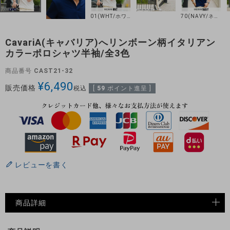
01(WHT/ホワイト)
70(NAVY/ネイビー)
CavariA(キャバリア)へリンボーン柄イタリアン
カラ―ポロシャツ半袖/全3色
商品番号
CAST21-32
¥
6,490
販売価格
税込
[
59
ポイント進呈 ]
レビューを書く
商品詳細