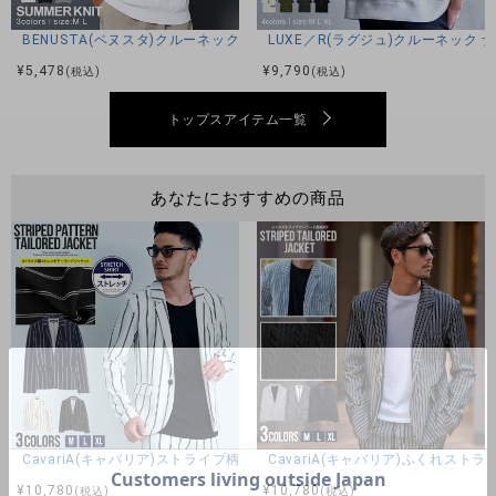
BENUSTA(ベヌスタ)クルーネック半袖ニット/3色
LUXE／R(ラグジュ)クルーネック
¥
5,478
¥
9,790
(税込)
(税込)
トップスアイテム一覧
あなたにおすすめの商品
CavariA(キャバリア)ストライプ柄長袖ストレッチテーラードジャケット/
CavariA(キャバリア)ふくれスト
¥
10,780
¥
10,780
(税込)
(税込)