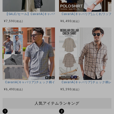
【SALE/セール】CavariA(キャバリア)ムラスウェードシャツ/全2色
CavariA(キャバリア)ふくれワ
¥
7,590
¥
6,490
(税込)
(税込)
CavariA(キャバリア)チェック柄イタリアンカラー半袖ポロシャツ/全3色
CavariA(キャバリア)チェック柄
¥
6,490
¥
5,390
(税込)
(税込)
人気アイテムランキング
1
2