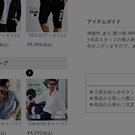
アイテムガイド
伸縮性-あり 透け感-W
柄ストレッチジャガード長袖フルジップ/全2色
P/全3色
A(ヴィオラ)カットJQフルZIP長袖パーカー/全2色
VIOLA(ヴィオラ)カットJQショートパンツ/全2色
※当店スタッフの個人
¥
9,900
(税込)
(税込)
合がございますので、
ング
4
入荷お知らせボタン
商品が入荷した際に
商品の入荷やご注文
ルマンハーフスリーブニット/全12色
ツ加工イージーロングパンツ/全5色
riA(キャバリア)パナマ織り7分袖カプリシャツ/全9色
CavariA(キャバリア)コットンリネンホリゾンタル
¥
4,290
税込)
(税込)