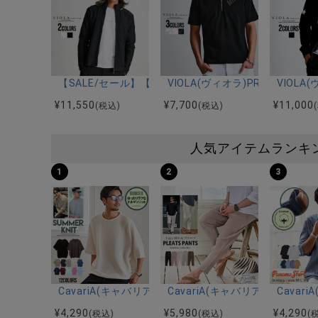
【SALE/セール】【送料無料】VIOLA(ヴィオラ)総
VIOLA(ヴィオラ)PRINT ZIP U
VIOL
¥
11,550
¥
7,700
¥
11,000
(税込)
(税込)
人気アイテムランキ
1
2
3
CavariA(キャバリア)12Gミラノリブクルーネックド
CavariA(キャバリア)プリー
Cava
¥
4,290
¥
5,980
¥
4,290
(税込)
(税込)
(