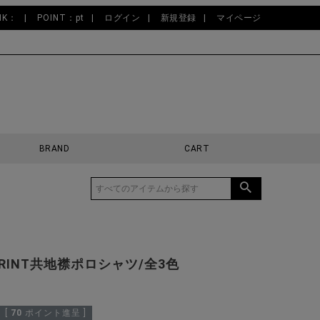
NK：
POINT：pt
ログイン
新規登録
マイページ
BRAND
CART
PRINT共地襟ポロシャツ/全3色
[
70
ポイント進呈 ]