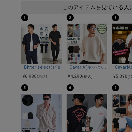
このアイテムを見ている人
1
2
3
Bitter select(ビターセレクト)接触冷感スーパ
CavariA(キャバリア)12
Cava
¥
6,980
¥
4,290
¥
5,390
(税込)
(税込)
(
5
6
7