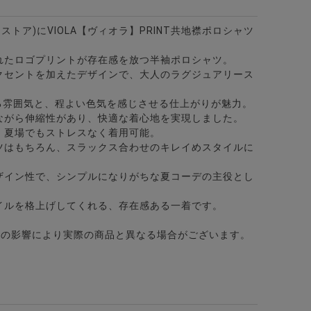
ビターストア)にVIOLA【ヴィオラ】PRINT共地襟ポロシャツ
れたロゴプリントが存在感を放つ半袖ポロシャツ。
クセントを加えたデザインで、大人のラグジュアリース
ある雰囲気と、程よい色気を感じさせる仕上がりが魅力。
ながら伸縮性があり、快適な着心地を実現しました。
、夏場でもストレスなく着用可能。
ツはもちろん、スラックス合わせのキレイめスタイルに
カラー7分袖カプリシャツ/全8色
ザイン性で、シンプルになりがちな夏コーデの主役とし
イルを格上げしてくれる、存在感ある一着です。
どの影響により実際の商品と異なる場合がございます。