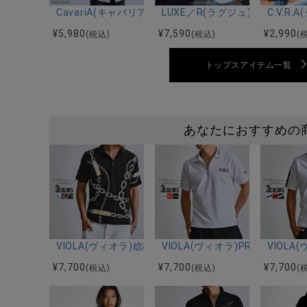
CavariA(キャバリア)オープンカラー楊柳シャツ/全3色
LUXE／R(ラグジュ)ハート刺
C.V.
¥
5,980
¥
7,590
¥
2,990
(税込)
(税込)
(
トップスアイテム一覧
あなたにおすすめの
VIOLA(ヴィオラ)総柄PRINTポロシャツ/全3色
VIOLA(ヴィオラ)PRINT ZIP
VIOL
¥
7,700
¥
7,700
¥
7,700
(税込)
(税込)
(