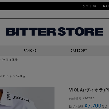
ゲスト 様
RA
RANKING
CATEGORY
・祝日は休業
検索
地襟ポロシャツ/全3色
VIOLA(ヴィオラ)
商品番号
Y62316
¥
7,700
販売価格
税込