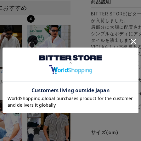
商品説明
におすすめ
BITTER STORE(
4
が入荷しました。
肩部分に大胆に配置さ
シンプルなボディにア
タイルを演出します。
VIOLAらしい高級感
スマートなシルエット
さらっとした肌触りで
デニムやスキニーパン
ーストレッチバンドカラー半袖シャツ＆イージーパンツ/全2色
Gミラノリブクルーネックドルマンハーフスリーブニット/全12色
riA(キャバリア)キーネック半袖Tシャツ/全4色
CavariA(キャバリア)コットンリネンホリゾンタル
も相性抜群です。
一枚で着ても映えるデ
¥
4,290
税込)
(税込)
て活躍。
大人のカジュアルスタ
8
※モデル画像は照明な
サイズ(cm)