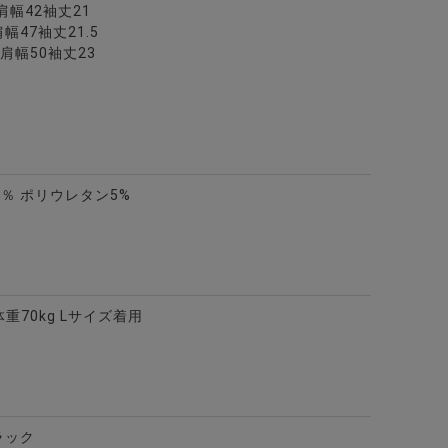
5肩幅42袖丈21
ャツ/全2色
ー半袖シアサッカーポロシャツ/全4色
肩幅47袖丈21.5
7肩幅50袖丈23
0％ ポリウレタン5%
体重70kg Lサイズ着用
ラック