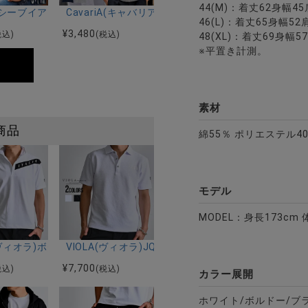
44(M)：着丈62身幅4
繍ラメ天竺半袖Tシャツ/全3色
R.A(シーブイアールエー)吸水速乾コットンタッチクルーネック半袖Tシ
CavariA(キャバリア)ワイヤー入りイタリアンカラ
46(L)：着丈65身幅52
¥
3,480
税込)
(税込)
48(XL)：着丈69身幅5
※平置き計測。
素材
商品
綿55％ ポリエステル4
モデル
MODEL：身長173cm 
ポロシャツ/全3色
A(ヴィオラ)ボタン無しポロシャツ/全3色
VIOLA(ヴィオラ)JQPRINTポロシャツ/全2色
¥
7,700
税込)
(税込)
カラー展開
ホワイト/ボルドー/ブ