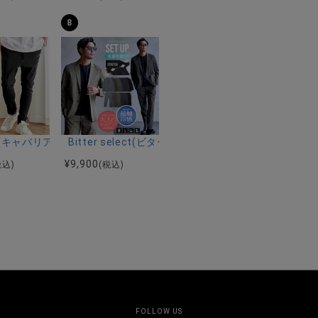
8
ーストレッチバンドカラー半袖シャツ＆イージーパンツ/全2色
ク半袖Tシャツ/全4色
riA(キャバリア)ストレッチジョッパーパンツ/全4色
Bitter select(ビターセレクト)接触冷感スー
¥
9,900
税込)
(税込)
FOLLOW US