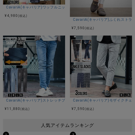
CavariA(キャバリア)ワッフルニットボタンカーディガン/全6色
¥
4,980
(税込)
CavariA(キャバリア)ふくれスト
¥
7,590
(税込)
CavariA(キャバリア)ストレッチプレーンスキニーデニムパンツ/全3色
CavariA(キャバリア)モザイク
¥
11,880
¥
7,590
(税込)
(税込)
人気アイテムランキング
1
2