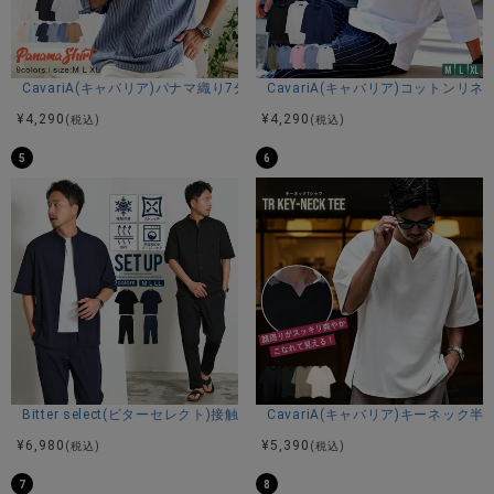
CavariA(キャバリア)パナマ織り7分袖カプリシャツ/全9色
CavariA(キャバリア)コットン
¥
4,290
¥
4,290
(税込)
(税込)
5
6
Bitter select(ビターセレクト)接触冷感スーパーストレッチバンドカラ
CavariA(キャバリア)キーネック半
¥
6,980
¥
5,390
(税込)
(税込)
7
8