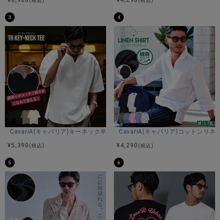
¥
6,980
¥
4,290
(税込)
(税込)
ズシルエットクルーネックフェザーヤーンニットソーが入荷
3
4
しました。
滑らかで毛足の長いフェザーヤーンを使用したニットソー。
洗練されたイメージでスタイリッシュに魅せられるボーダー
＆無地デザイン。
ナチュラル感とリラックス感を感じられる仕上がり。
ビッグシルエットなのでゆったりと着用でき、ミニマルなデ
ザインは男女問わずユニセックスでお使い頂けます。
着回しのきくベーシックなカラーはもちろん、トレンド感の
ある秋冬カラーもおすすめです。
インナーとしてもアウターとしても着こなす事が出来るので
これからの時期に1着は持っておきたいアイテム。
スキニーと合わせてきれい目に、ワイドパンツでストリート
CavariA(キャバリア)キーネック半袖Tシャツ/全4色
CavariA(キャバリア)コットン
風など、幅広いコーデに使うことが出来ますよ。
¥
5,390
¥
4,290
(税込)
(税込)
※モデル画像は照明などの影響により実際の商品と異なる場合
5
6
がございます。
サイズ(cm)