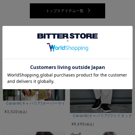
ド×ブラック ホワイト×ブラック
トップスアイテム一覧
アイテムガイド
あなたにおすすめの商品
伸縮性-あり 透け感-O.WHTのみ若干あり 生地の厚み-普通 裏
地-なし
※当店スタッフの個人的な感想になります。お客様により、感
じ方等異なる場合がございますので、あくまでもご参考とし
てご利用ください。
CavariA(キャバリア)オーバーサイズドルマンシャツ/全4色
¥
3,520
(税込)
CavariA(キャバリア)ワイドタック
¥
8,690
(税込)