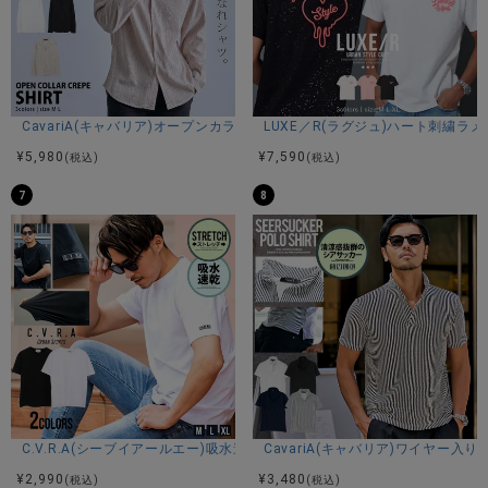
M：着丈68身幅68肩幅56袖丈57
L：着丈73身幅70肩幅59袖丈59
※平置き計測。
CavariA(キャバリア)オープンカラー楊柳シャツ/全3色
LUXE／R(ラグジュ)ハート刺繍ラ
¥
5,980
¥
7,590
(税込)
(税込)
素材
7
8
ポリエステル70% アクリル30%
モデル
Kouki：身長178cm 体重70kg Lサイズ着用
カラー展開
C.V.R.A(シーブイアールエー)吸水速乾コットンタッチクルーネック半袖T
CavariA(キャバリア)ワイヤー
ベージュ ブラック グレー オフホワイト グレー×ブラック レッ
¥
2,990
¥
3,480
(税込)
(税込)