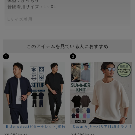
体型：がっちり
普段着用サイズ：L～XL
Lサイズ着用
スタッフB(172cm/75kg)
体型：がっちり
このアイテムを見ている人におすすめ
普段着用サイズ：M～L
1
2
Lサイズ着用
スタッフC(173cm/60kg)
体型：細身
普段着用サイズ：M
Mサイズ着用
商品説明
Bitter select(ビターセレクト)接触冷感スーパーストレッチバンドカラ
CavariA(キャバリア)12Gミラ
BITTER STORE(ビターストア)にCavariA【キャバリア】ルー