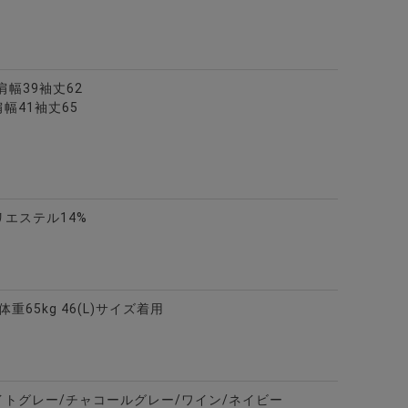
6肩幅39袖丈62
肩幅41袖丈65
カラー7分袖カプリシャツ/全8色
リエステル14%
 体重65kg 46(L)サイズ着用
ャツ/全2色
ー半袖シアサッカーポロシャツ/全4色
イトグレー/チャコールグレー/ワイン/ネイビー