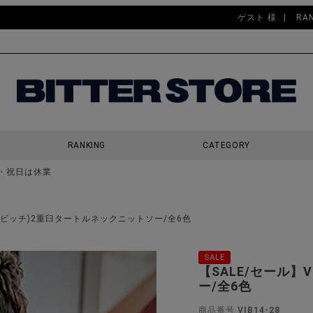
ゲスト 様
RA
RANKING
CATEGORY
・祝日は休業
検索
CI(ビッチ)2重臼タートルネックニットソー/全6色
SALE
【SALE/セール】
ー/全6色
商品番号
VIB14-28