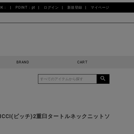
NK：
POINT：pt
ログイン
新規登録
マイページ
BRAND
CART
VICCI(ビッチ)2重臼タートルネックニットソ