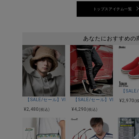
トップスアイテム一覧
あなたにおすすめの
【SAL
【SALE/セール】VICCI(ビッチ)プードルファーバケッ
【SALE/セール】VICCI(ビ
¥
2,970
(
¥
2,480
¥
4,290
(税込)
(税込)