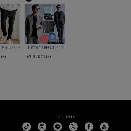
ーストレッチバンドカラー半袖シャツ＆イージーパンツ/全2色
ク半袖Tシャツ/全4色
riA(キャバリア)ストレッチジョッパーパンツ/全4色
Bitter select(ビターセレクト)接触冷感スー
¥
9,900
税込)
(税込)
FOLLOW US