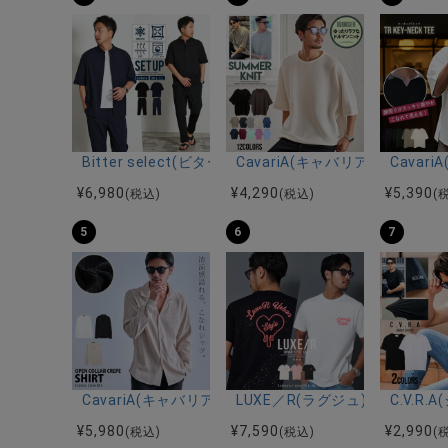
Bitter select(ビターセレクト)接触冷感スーパ
CavariA(キャバリア)12
Cava
¥
6,980
¥
4,290
¥
5,390
(税込)
(税込)
(
5
6
7
CavariA(キャバリア)オープンカラー楊柳シャツ/全3色
LUXE／R(ラグジュ)ハート刺
C.V.
¥
5,980
¥
7,590
¥
2,990
(税込)
(税込)
(