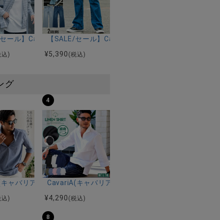
ンショルダー/全3色
(キャバリア)バードビーズブレスレット/全2色
E/セール】CavariA(キャバリア)ノーカラーチェックカーディガン/全
【SALE/セール】CavariA(キャバリア)デニムフレ
¥
5,390
税込)
(税込)
ング
4
ルマンハーフスリーブニット/全12色
ツ加工イージーロングパンツ/全5色
riA(キャバリア)パナマ織り7分袖カプリシャツ/全9色
CavariA(キャバリア)コットンリネンホリゾンタル
¥
4,290
税込)
(税込)
8