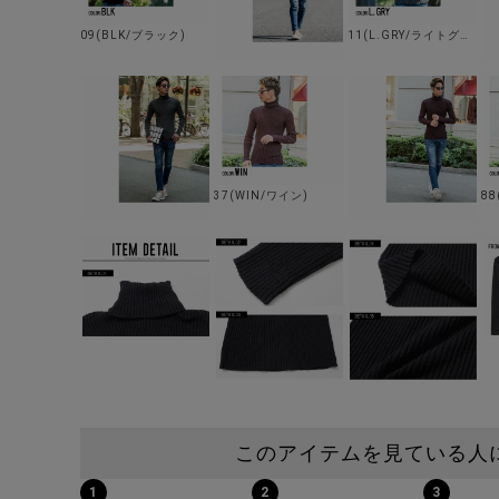
09(BLK/ブラック)
11(L.GRY/ライトグレー)
37(WIN/ワイン)
88
このアイテムを見ている人
1
2
3