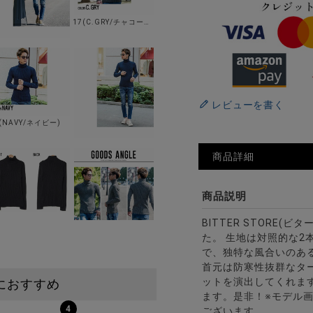
17(C.GRY/チャコールグレー)
レビューを書く
(NAVY/ネイビー)
商品詳細
商品説明
BITTER STORE(
た。 生地は対照的な2
で、独特な風合いのあ
首元は防寒性抜群なタ
ットを演出してくれま
におすすめ
ます。是非！※モデル
4
ございます。