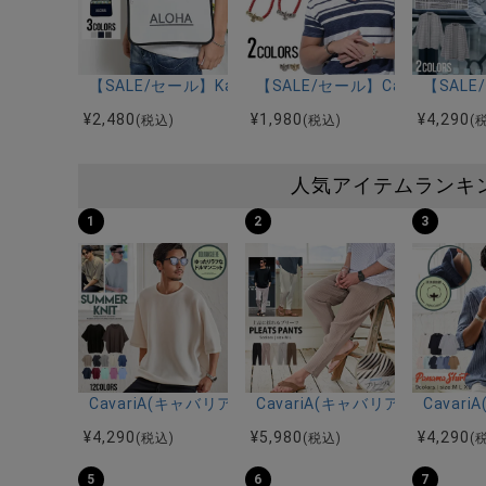
【SALE/セール】Kahiko(カヒコ)アロパイナネオプレ
【SALE/セール】CavariA
【SAL
¥
2,480
¥
1,980
¥
4,290
(税込)
(税込)
(
人気アイテムランキ
1
2
3
CavariA(キャバリア)12Gミラノリブクルーネックド
CavariA(キャバリア)プリー
Cava
¥
4,290
¥
5,980
¥
4,290
(税込)
(税込)
(
5
6
7