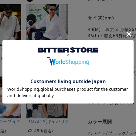
サイズ(cm)
44(M)：着丈65身幅3
46(L)：着丈68身幅37
※平置き計測。
ーストレッチバンドカラー半袖シャツ＆イージーパンツ/全2色
Gミラノリブクルーネックドルマンハーフスリーブニット/全12色
riA(キャバリア)キーネック半袖Tシャツ/全4色
CavariA(キャバリア)コットンリネンホリゾンタル
¥
4,290
税込)
(税込)
素材
8
綿50%アクリル36%ポ
モデル
Koutaro：身長181cm
カラー展開
繍ラメ天竺半袖Tシャツ/全3色
R.A(シーブイアールエー)吸水速乾コットンタッチクルーネック半袖Tシ
CavariA(キャバリア)ワイヤー入りイタリアンカラ
¥
3,480
税込)
(税込)
ホワイト/ブラック/ラ