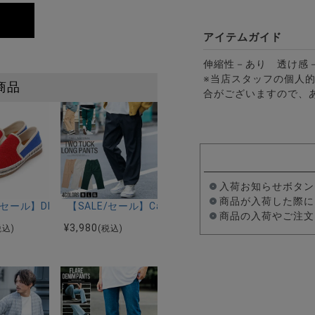
アイテムガイド
伸縮性－あり 透け感
※当店スタッフの個人
商品
合がございますので、
入荷お知らせボタン
商品が入荷した際に
E/セール】DEDES(デデス)バイカラーメッシュスリッポンシューズ/全
【SALE/セール】CavariA(キャバリア)ツータック
商品の入荷やご注文
トハット/全3色
ッチ)選べるポンチ切替ダウンパンツ/全14色
¥
3,980
税込)
(税込)