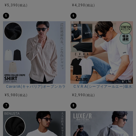
¥
5,390
¥
4,290
(税込)
(税込)
首元・袖口・裾はリブ編み仕様で、シルエットをキレイに整
えつつ、ゆるすぎず締まりのある印象に。
5
6
ゆるっと着られるサイズ感ながら、ラフすぎずスタイリッシ
ュに決まります。
また、無地に加えて人気のボーダー柄も展開。
シンプルながらもアクセントになる柄バリエーションで、デ
ニムやスラックスなど幅広いボトムと好相性。
カジュアル・韓国系・きれいめ・ミニマルスタイルまで、幅
広いコーデに対応可能です。
ユニセックスで着用可能なので、男女問わずおすすめ。
1枚でもインナーでも活躍してくれる、この冬手放せない万能
CavariA(キャバリア)オープンカラー楊柳シャツ/全3色
C.V.R.A(シーブイアールエー)
ニットです。
¥
5,980
¥
2,990
(税込)
(税込)
※モデル画像は照明などの影響により実際の商品と異なる場合
7
8
がございます。
サイズ(cm)