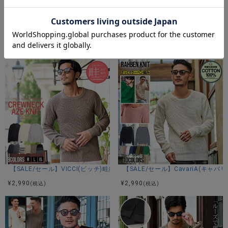
カラー展開
オフホワイト/キャメル/ネイビー/ブラック/ブラックミック
CavariA(キャバリア)畦編みクルーネック長袖ネオンカラーニットソー/全1
【SALE/セール】VICCI(ビッチ
ス/グレー/オフホワイト×ネイビー/ブラック×オフホワイト/
¥
4,290
¥
2,480
アイボリーグラデーション/ブラックグラデーション/モカ/ベ
(税込)
(税込)
ージュ
アイテムガイド
伸縮性－あり 透け感－なし 生地の厚み－普通 裏地－なしbr>
※当店スタッフの個人的な感想になります。お客様により、感
じ方等異なる場合がございますので、あくまでもご参考とし
てご利用ください。
【SALE/セール】VICCI(ビッチ)畦編みクルーネック長袖ニットソー/全8色
【SALE/セール】CavariA(キ
¥
2,990
¥
2,990
(税込)
(税込)