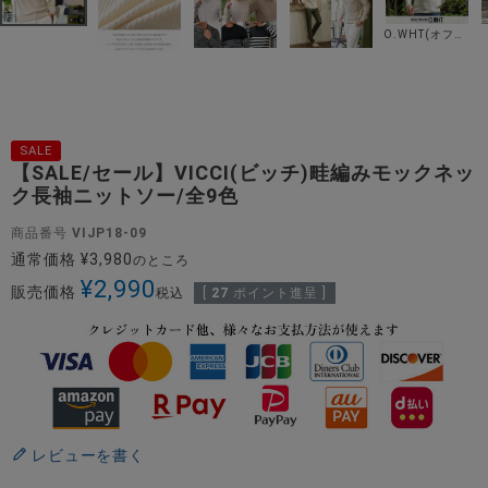
O.WHT(オフホワイト)
SALE
【SALE/セール】VICCI(ビッチ)畦編みモックネッ
ク長袖ニットソー/全9色
商品番号
VIJP18-09
通常価格
¥
3,980
のところ
¥
2,990
販売価格
税込
[
27
ポイント進呈 ]
レビューを書く