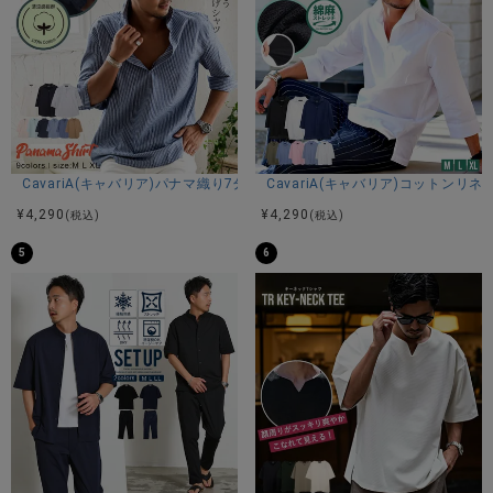
CavariA(キャバリア)パナマ織り7分袖カプリシャツ/全9色
CavariA(キャバリア)コットン
¥
4,290
¥
4,290
(税込)
(税込)
5
6