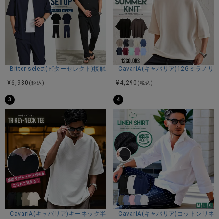
スタッフC(173cm/60kg)
体型：細身
普段着用サイズ：M
Mサイズでモデル(Taira)の様な着用感です。
Bitter select(ビターセレクト)接触冷感スーパーストレッチバンドカラ
CavariA(キャバリア)12Gミラ
商品説明
¥
6,980
¥
4,290
(税込)
(税込)
BITTER STORE(ビターストア)にVICCI【ビッチ】畦編みモッ
3
4
クネック長袖ニットソーが入荷しました。
編み目の大きなローゲージニットに、程よく首元を包み込む
モックネックデザインを採用。
タートルネックほど重くならず、クルーネックよりも上品に
仕上がる絶妙なバランスで、今の気分にぴったりの首元ライ
ンを演出します。
シンプルながら表情のある畦編みニット生地は、ざっくりと
した風合いが魅力。
着るだけでほどよい抜け感が出せるうえ、インナーとしても
合わせやすいミニマルなデザインに仕上がっています。
CavariA(キャバリア)キーネック半袖Tシャツ/全4色
CavariA(キャバリア)コットン