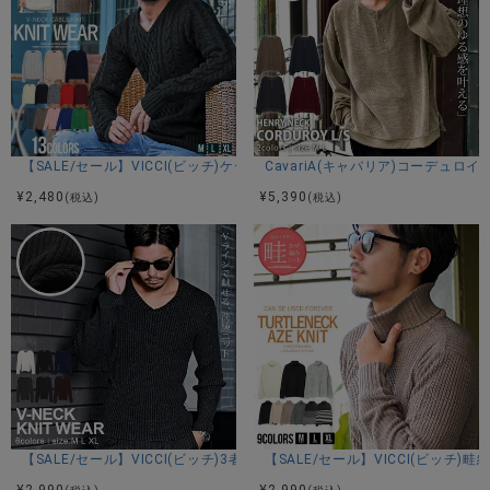
【SALE/セール】VICCI(ビッチ)ケーブル編みVネック長袖ニットソー/全1
CavariA(キャバリア)コーデュ
¥
2,480
¥
5,390
(税込)
(税込)
【SALE/セール】VICCI(ビッチ)3者混ループヤーンVネック/全6色
【SALE/セール】VICCI(ビッチ
¥
2,990
¥
2,990