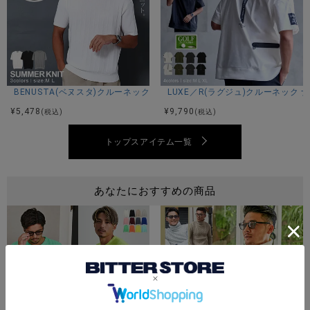
M：着丈67身幅48肩幅44袖丈60
L：着丈69身幅50肩幅46袖丈62
XL：着丈71身幅52肩幅48袖丈63
※平置き計測。
BENUSTA(ベヌスタ)クルーネック半袖ニット/3色
LUXE／R(ラグジュ)クルーネック
¥
5,478
¥
9,790
(税込)
(税込)
素材
トップスアイテム一覧
アクリル100%
あなたにおすすめの商品
モデル
TAKA：身長185cm 体重70kg Lサイズ着用
TAIRA：身長180cm 体重67kg Lサイズ着用
Koutaro：身長181cm 体重65kg Lサイズ着用