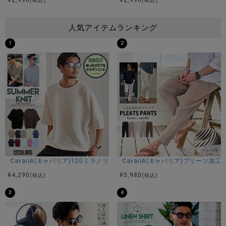
(税込)
(税込)
人気アイテムランキング
1
2
CavariA(キャバリア)12Gミラノリブクルーネックドルマンハーフスリーブ
CavariA(キャバリア)プリーツ加
¥
4,290
¥
5,980
(税込)
(税込)
3
4