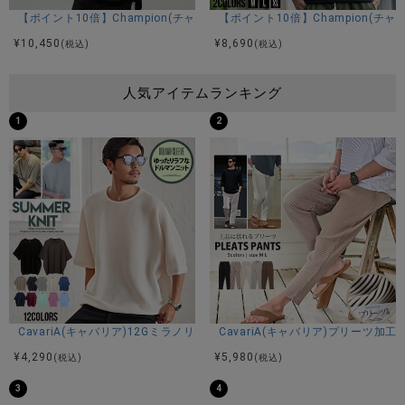
【ポイント10倍】Champion(チャンピオン)ロゴ刺繍入りプルオーバーパー
【ポイント10倍】Champion(チ
¥
10,450
¥
8,690
(税込)
(税込)
人気アイテムランキング
1
2
CavariA(キャバリア)12Gミラノリブクルーネックドルマンハーフスリーブ
CavariA(キャバリア)プリーツ加
¥
4,290
¥
5,980
(税込)
(税込)
3
4