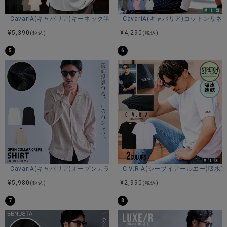
カラー展開
CavariA(キャバリア)キーネック半袖Tシャツ/全4色
CavariA(キャバリア)コットン
ホワイト/オックスフォードグレー/ブラック/ネイビー
¥
5,390
¥
4,290
(税込)
(税込)
5
6
アイテムガイド
伸縮性－若干あり 透け感－なし 生地の厚み－普通 裏地
－なし ※当店スタッフの個人的な感想になります。お客様に
より、感じ方等異なる場合がございますので、あくまでもご
参考としてご利用ください。
CavariA(キャバリア)オープンカラー楊柳シャツ/全3色
C.V.R.A(シーブイアールエー)
¥
5,980
¥
2,990
(税込)
(税込)
7
8