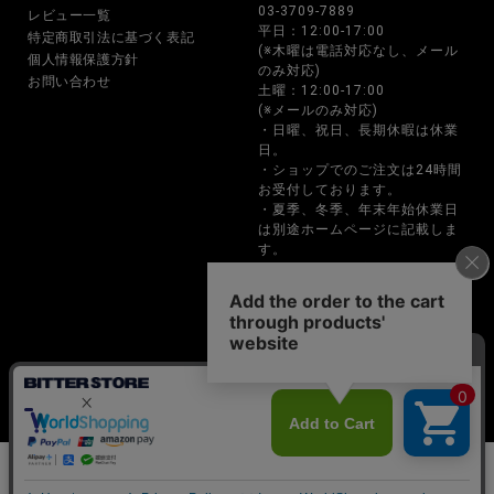
03-3709-7889
レビュー一覧
平日：12:00-17:00
特定商取引法に基づく表記
(※木曜は電話対応なし、メール
個人情報保護方針
のみ対応)
お問い合わせ
土曜：12:00-17:00
(※メールのみ対応)
・日曜、祝日、長期休暇は休業
日。
・ショップでのご注文は24時間
お受付しております。
・夏季、冬季、年末年始休業日
は別途ホームページに記載しま
す。
・お電話でのご注文、お問い合
わせは営業時間内のみの対応と
なります。
BITTER STORE(ビターストア)メンズファッション通販サイト
Copyright © P･B･I CO.,LTD. All rights reserved
カートに入れる
カートに入れる