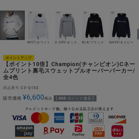
WHT/ホワイト
O.GRY/オックスフォードグレー
BLK/ブラック
NAVY/ネイビー
ポイントアップ
【ポイント10倍】Champion(チャンピオン)Cネー
ムプリント裏毛スウェットプルオーバーパーカー/
全4色
商品番号
C3-Q102
¥
6,600
販売価格
税込
[
600
ポイント進呈 ]