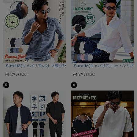
CavariA(キャバリア)パナマ織り7分袖カプリシャツ/全9色
CavariA(キャバリア)コットン
¥
4,290
¥
4,290
(税込)
(税込)
5
6