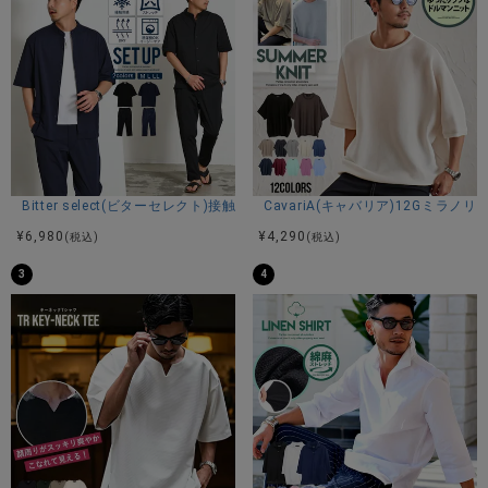
す。 ※モデル画像は照明などの影響により実際の商品と異な
る場合がございます。
サイズ(cm)
M：着丈65身幅53肩幅45袖丈60
L：着丈68身幅55肩幅47袖丈62
※平置き計測。
Bitter select(ビターセレクト)接触冷感スーパーストレッチバンドカラ
CavariA(キャバリア)12Gミラ
¥
6,980
¥
4,290
(税込)
(税込)
3
4
素材
裏毛(本体:コットン100% リブ:コットン95% ポリウレタン5%)
モデル
MODEL：身長181cm 体重65kg Lサイズ着用