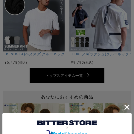
BENUSTA(ベヌスタ)クルーネック半袖ニット/3色
LUXE／R(ラグジュ)クルーネック
¥
5,478
¥
9,790
(税込)
(税込)
トップスアイテム一覧
あなたにおすすめの商品