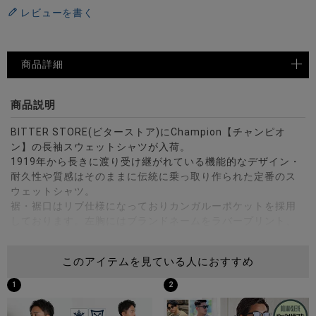
レビューを書く
商品詳細
商品説明
BITTER STORE(ビターストア)にChampion【チャンピオ
ン】の長袖スウェットシャツが入荷。
1919年から長きに渡り受け継がれている機能的なデザイン・
耐久性や質感はそのままに伝統に乗っ取り作られた定番のス
ウェットシャツ。
裾・裾口はリブ仕様になっておりカンガルーポケットを採用
しております。左胸にはブランドネームをラバープリント、
左袖にチャンピオンのブランドロゴが刺繍されています。
タウンユース・スポーツウェアとして・部屋着としても使え
このアイテムを見ている人におすすめ
るユーティリティウェア。
ユニセックスで着用可能なので、ペアルックやリンクコーデ
1
2
にもオススメ！
伝統のあるウェアは何枚持っていても損はしないアイテムで