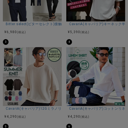
商品説明
Bitter select(ビターセレクト)接触冷感スーパーストレッチバンドカラ
CavariA(キャバリア)キーネック半
BITTER STORE(ビターストア)にChampion【チャンピオ
¥
6,980
¥
5,390
(税込)
(税込)
ン】テックウィーブフーデッド長袖スウェットシャツが入荷
3
4
しました。
環境に配慮されたリサイクルポリエステル100%で、ストレッ
チ性、速乾性、軽量性の機能を備えた裏毛素材を使用した
TECH WEAVER（テックウィーブ） テリー フーデッドスウェ
ットシャツです。
身幅、肩幅にゆとりを持たせたリラックスフィットで、脇線
を使ったスラッシュポケット付き。
胸にはChampion（チャンピオン）ロゴのシリコンワッペン、
背中にはメッシュ素材のChampionロゴのアップリケを付けて
います。
同素材を使用したスウェットパンツ（C3-ZS201）も展開して
いるので、セットアップでの着用もオススメです。
CavariA(キャバリア)12Gミラノリブクルーネックドルマンハーフスリーブ
CavariA(キャバリア)コットン
¥
4,290
¥
4,290
(税込)
(税込)
【Champion】
1919年ニューヨーク州ロチェスターで、エイプ＆ウィリア
5
6