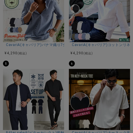
CavariA(キャバリア)パナマ織り7分袖カプリシャツ/全9色
CavariA(キャバリア)コットン
¥
4,290
¥
4,290
(税込)
(税込)
5
6
Bitter select(ビターセレクト)接触冷感スーパーストレッチバンドカラ
CavariA(キャバリア)キーネック半