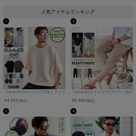
人気アイテムランキング
1
2
CavariA(キャバリア)12Gミラノリブクルーネックドルマンハーフスリーブ
CavariA(キャバリア)プリーツ加
¥
4,290
¥
5,980
(税込)
(税込)
3
4