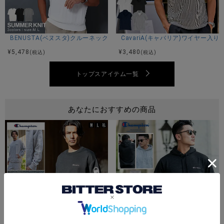
サイズ(cm)
BENUSTA(ベヌスタ)クルーネック半袖ニット/3色
CavariA(キャバリア)ワイヤー
44(M)：着丈69身幅58肩幅56袖丈59
¥
5,478
¥
3,480
(税込)
(税込)
46(L)：着丈72身幅60肩幅57袖丈62
48(XL)：着丈74身幅63肩幅60袖丈64
トップスアイテム一覧
※平置き計測。
あなたにおすすめの商品
素材
本体：ポリエステル100%
リブ部分：ポリエステル98% ポリウレタン2%
モデル
RYO：身長180cm Lサイズ着用