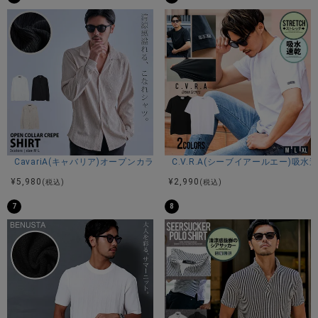
ム・フェインブルームの 2人の兄弟がニット製品の卸販売を始
めた。
その高い品質を認められたチャンピオンは、アンダーウェア
としてスウェットのオーダーを受けるようになる。
このスウェットシャツが後に米軍の訓練用ウェアや大学のア
スレチックウェアとして注目され、さらにブックストア(大学
生協)を通してタウンウェアとして一般の学生へと広がってい
った。
やがてプロスポーツの世界へも。
誕生して100年以上。いまでも進化を続けているアメリカンス
ポーツカジュアルブランド。
CavariA(キャバリア)オープンカラー楊柳シャツ/全3色
C.V.R.A(シーブイアールエー)
いつの時代も品質にこだわり、より良いものづくりに挑戦し
¥
5,980
¥
2,990
(税込)
(税込)
つづけてきたチャンピオン。
機能的なデザイン・耐久性・素材・縫製といったひとつひと
7
8
つのディテールにこだわる クラフトマンシップは現在も脈々
と受け継がれ、日本でも「ザ・キング・オブ・スウェットシ
ャツ」として親しまれ、多くのファンに愛用される。
※モデル画像は照明などの影響により実際の商品と異なる場合
がございます。