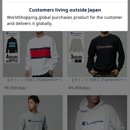
【ポイント10倍】Champion(チャンピオン)テックウィーブクルーネック
【ポイント10倍】Champion(チ
¥
8,690
¥
8,690
(税込)
(税込)
カラー展開
オックスフォードグレー ブラック
アイテムガイド
伸縮性-あり 透け感-なし 生地の厚み-普通 裏地-なし
※当店スタッフの個人的な感想になります。お客様により、感
じ方等異なる場合がございますので、あくまでもご参考とし
てご利用ください。
【ポイント10倍】Champion(チャンピオン)切替デザインロングスリーブT
【ポイント10倍】Champion(チ
¥
9,350
¥
9,350
(税込)
(税込)