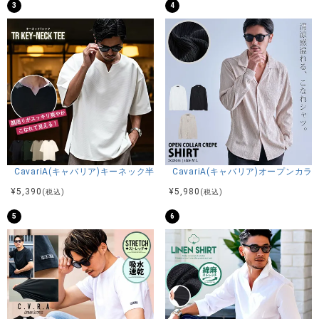
3
4
CavariA(キャバリア)キーネック半袖Tシャツ/全4色
CavariA(キャバリア)オープンカ
¥
5,390
¥
5,980
(税込)
(税込)
5
6