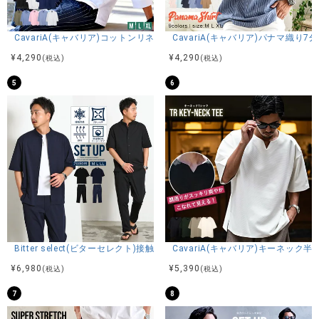
CavariA(キャバリア)コットンリネンホリゾンタルカラー7分袖カプリシャ
CavariA(キャバリア)パナマ織り
¥
4,290
¥
4,290
(税込)
(税込)
5
6
Bitter select(ビターセレクト)接触冷感スーパーストレッチバンドカラ
CavariA(キャバリア)キーネック半
¥
6,980
¥
5,390
(税込)
(税込)
7
8