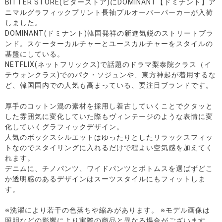
BITTER STORE(ビターストア)にDOMINANT【ドミナント】ア
ニマルグラフィックプリント長袖プルオーバーパーカーが入荷
しました。
DOMINANT(ドミナント)韓国発祥の新進気鋭のストリートブラ
ンド。スケーターカルチャーとユースカルチャーをスタイルの
基盤にしている。
NETFLIX(ネットフリックス)で話題のドラマ梨泰院クラス（イ
テウォンクラス)でのパク・ソジュンや、東方神起が着用するな
ど、韓国国内での人気も高まっている、要注目ブランドです。
厚手のコットン混の素材を採用し着古していくことでクタッと
した雰囲気に変化していた際もヴィンテージのような表情に変
化していくグラフィックデザイン。
人気のボックスシルエットはゆったりとしたリラックスフィッ
トなのでスタイリングに入れるだけで程よい空気感を加えてく
れます。
デニムに、チノパンツ、ワイドパンツとボトムスを選ばずどこ
か透明感のあるデザインはスーツスタイルにもフィットしま
す。
※洗濯により若干の色落ちや縮みがあります。 ※モデル画像は
照明などの影響により実際の商品と異なる場合がございます。