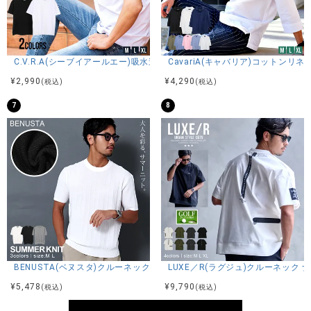
C.V.R.A(シーブイアールエー)吸水速乾コットンタッチクルーネック半袖T
CavariA(キャバリア)コットン
¥
2,990
¥
4,290
(税込)
(税込)
7
8
BENUSTA(ベヌスタ)クルーネック半袖ニット/3色
LUXE／R(ラグジュ)クルーネック
¥
5,478
¥
9,790
(税込)
(税込)