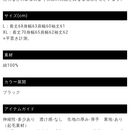
サイズ(cm)
L：着丈68身幅63肩幅60袖丈61
XL：着丈70身幅65肩幅62袖丈62
※平置き計測。
素材
綿100%
カラー展開
ブラック
アイテムガイド
伸縮性-多少あり 透け感-なし 生地の厚み-厚手 裏地-あり
（起毛素材）