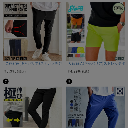
さらに後ろ身頃には伸縮性に優れたカット素材を採用し、動
きやすさも抜群。
暖かさと着心地、どちらも妥協したくない大人にぴったりの
アイテムです。
■美シルエット
すっきりとしたテーパードシルエットで、野暮ったさを感じ
させない洗練されたデザイン。
ウエストはゴム仕様にすることで穿きやすく仕上げました。
■タウンユースからアウトドアまで大活躍
CavariA(キャバリア)ストレッチジョッパーパンツ/全4色
CavariA(キャバリア)ストレッチ
ダウンの高い防寒性と動きやすさを兼ね備えたこのパンツ
¥
5,390
¥
4,290
(税込)
(税込)
は、街着としてもアウトドアシーンでも活躍。
デザイン性と保温性に拘った冬のマストバイアイテムです。
7
8
※モデル画像は照明などの影響により実際の商品と異なる場合
がございます。
サイズ(cm)