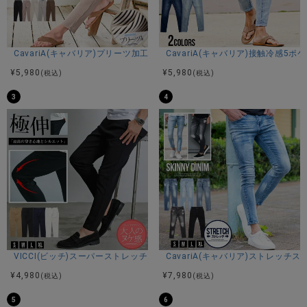
商品説明
CavariA(キャバリア)プリーツ加工イージーロングパンツ/全5色
CavariA(キャバリア)接触冷感5
BITTER STORE(ビターストア)にCavariA【キャバリア】シー
¥
5,980
¥
5,980
(税込)
(税込)
ムレスストレッチダウンパンツが入荷しました。
3
4
■ダウン封入で冬を制す理想のあったかパンツ
ダウン80%・フェザー20%を封入した本格仕様のダウンパン
ツ。
軽やかな穿き心地ながら、抜群の保温性を誇り、寒い冬でも
快適に過ごせる一本に仕上がっています。
■縫い目のない“シームレス加工”で保温性をアップ
表面にはシームレス加工を採用し、ダウン特有の羽抜けや冷
気の侵入を防止。
縫い目がないことでスタイリッシュな印象を与え、都会的な
ルックスと実用性を両立しています。
VICCI(ビッチ)スーパーストレッチスリムテーパードアンクルパンツ/全4色
CavariA(キャバリア)ストレッチ
¥
4,980
¥
7,980
(税込)
(税込)
■裏起毛×ストレッチで快適な着用感
内側はふわっと暖かい裏起毛仕様で、穿いた瞬間から快適。
5
6