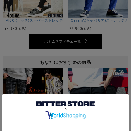
44(M)：着丈97股上25股下72ウエスト37(最大+4cm程度)ヒ
ップ48わたり(もも幅)29膝幅19裾幅15
46(L)：着丈100股上26股下74ウエスト40(最大+4cm程度)ヒ
VICCI(ビッチ)スーパーストレッチスキニーパンツ/全4色
CavariA(キャバリア)ストレッチ
ップ50わたり(もも幅)30膝幅19裾幅16
¥
4,980
¥
9,900
(税込)
(税込)
48(XL)：着丈102股上27股下75ウエスト42(最大+4cm程度)
ヒップ52わたり(もも幅)31膝幅19裾幅16
ボトムスアイテム一覧
※平置き計測、腰周りなどは約二倍程度。
あなたにおすすめの商品
素材
前身頃：ポリエステル92% ポリウレタン8%
後身頃：ポリエステル95% ポリウレタン5%
詰め物：ダウン80% フェザー20%
モデル
Kouki：身長178cm 体重70kg Lサイズ着用