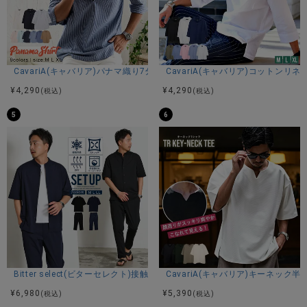
CavariA(キャバリア)パナマ織り7分袖カプリシャツ/全9色
CavariA(キャバリア)コットン
¥
4,290
¥
4,290
(税込)
(税込)
5
6
Bitter select(ビターセレクト)接触冷感スーパーストレッチバンドカラ
CavariA(キャバリア)キーネック半
¥
6,980
¥
5,390
(税込)
(税込)