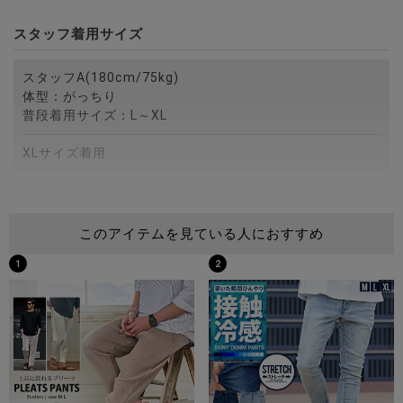
スタッフ着用サイズ
スタッフA(180cm/75kg)
体型：がっちり
普段着用サイズ：L～XL
XLサイズ着用
スタッフB(172cm/75kg)
体型：がっちり
このアイテムを見ている人におすすめ
普段着用サイズ：M～L
1
2
Lサイズ着用
スタッフC(173cm/60kg)
体型：細身
普段着用サイズ：M
Mサイズ着用