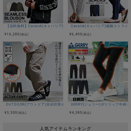
【送料無料】CavariA(キャバリア)シームレスニットコンビ/全3色
CavariA(キャバリア)楊柳ストラ
¥
16,280
¥
6,490
(税込)
(税込)
OUTDOOR(アウトドア)見頃切替ポリリップ裏起毛メッシュアクティブテ
GERRY(ジェリー)ポリリップ中綿
¥
3,300
¥
4,380
(税込)
(税込)
人気アイテムランキング