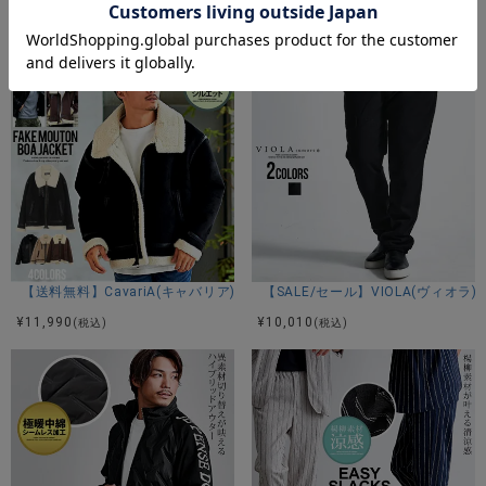
CavariA(キャバリア)極暖スキニーパンツ/全2色
CavariA(キャバリア)ストレッチ
¥
7,590
¥
3,480
(税込)
(税込)
カラー展開
ブラック/ネイビー/チャコール
アイテムガイド
伸縮性-部分的にあり 透け感-なし 生地の厚み-普通 裏地-なし
※当店スタッフの個人的な感想になります。お客様により、感
じ方等異なる場合がございますので、あくまでもご参考とし
【送料無料】CavariA(キャバリア)フェイクムートン裏ボアジップアップジ
【SALE/セール】VIOLA(ヴィオ
てご利用ください。
¥
11,990
¥
10,010
(税込)
(税込)