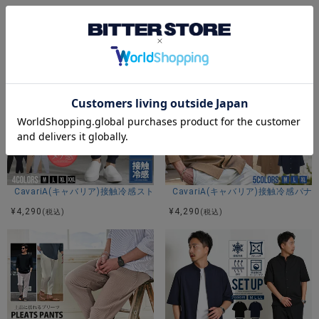
TAIRA：身長180cm 体重67kg Mサイズ着用
あなたにおすすめの商品
カラー展開
ホワイト ブラック ネイビー ベージュ
アイテムガイド
伸縮性-あり 透け感-WHTのみ若干あり 生地の厚み-普通 裏地-
CavariA(キャバリア)接触冷感ストレッチジョガーパンツ/全4色
CavariA(キャバリア)接触冷感
なし
¥
4,290
¥
4,290
(税込)
(税込)
※当店スタッフの個人的な感想になります。お客様により、感
じ方等異なる場合がございますので、あくまでもご参考とし
てご利用ください。