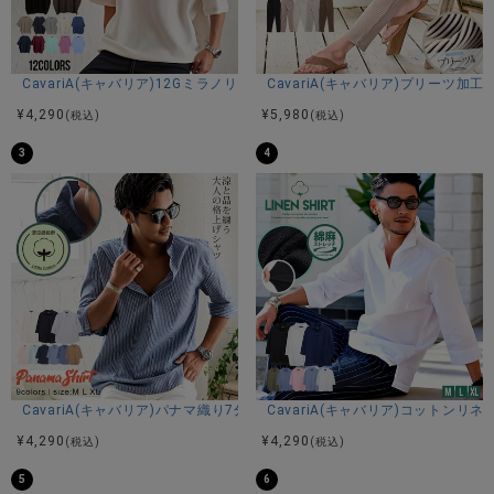
CavariA(キャバリア)12Gミラノリブクルーネックドルマンハーフスリーブ
CavariA(キャバリア)プリーツ加
¥
4,290
¥
5,980
(税込)
(税込)
3
4
CavariA(キャバリア)パナマ織り7分袖カプリシャツ/全9色
CavariA(キャバリア)コットン
¥
4,290
¥
4,290
(税込)
(税込)
5
6