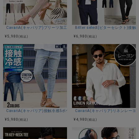
CavariA(キャバリア)プリーツ加工イージーロングパンツ/全5色
Bitter select(ビターセレ
¥
5,980
¥
6,980
(税込)
(税込)
CavariA(キャバリア)接触冷感5ポケットストレッチデニムパンツ/全2色
CavariA(キャバリア)リネンレー
¥
5,980
¥
4,980
(税込)
(税込)