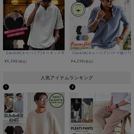
CavariA(キャバリア)キーネック半袖Tシャツ/全4色
CavariA(キャバリア)パナマ織り
¥
5,390
¥
4,290
(税込)
(税込)
人気アイテムランキング
1
2