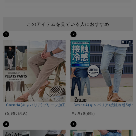
スタッフB(172cm/75kg)
体型：がっちり
このアイテムを見ている人におすすめ
普段着用サイズ：M～L
1
2
Lサイズ着用
スタッフC(173cm/60kg)
体型：細身
普段着用サイズ：M
Mサイズ着用
商品説明
CavariA(キャバリア)プリーツ加工イージーロングパンツ/全5色
CavariA(キャバリア)接触冷感5
BITTER STORE(ビターストア)にCavariA【キャバリア】スト
¥
5,980
¥
5,980
(税込)
(税込)
レッチジョッパーズパンツが入荷しました。
3
4
裾にかけてのテーパードシルエットがスタイリングをシャー
プに演出するストレッチパンツ。