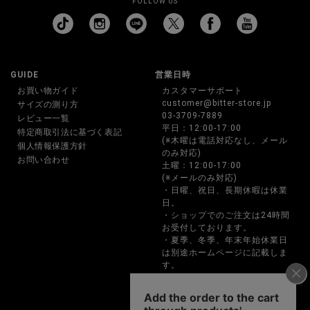
FOLLOW US
GUIDE
営業日時
お買い物ガイド
カスタマーサポート
customer@bitter-store.jp
サイズの測り方
03-3709-7889
レビュー一覧
平日：12:00-17:00
特定商取引法に基づく表記
(※木曜は電話対応なし、メール
個人情報保護方針
のみ対応)
お問い合わせ
土曜：12:00-17:00
(※メールのみ対応)
・日曜、祝日、長期休暇は休業
日。
・ショップでのご注文は24時間
お受付しております。
・夏季、冬季、年末年始休業日
は別途ホームページに記載しま
す。
・お電話でのご注文、お問い合
わせは営業時間内のみの対応と
なります。