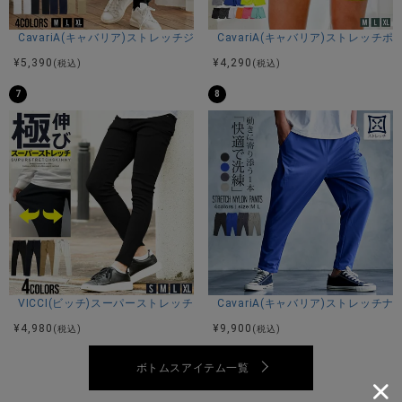
CavariA(キャバリア)ストレッチジョッパーパンツ/全4色
CavariA(キャバリア)ストレッチ
サイズ(cm)
¥
5,390
¥
4,290
(税込)
(税込)
M：着丈100股上35股下65ウエスト40～52ヒップ47わたり
7
8
(もも幅)28膝幅15裾幅13
L：着丈102股上37股下67ウエスト42～56ヒップ49わたり(も
も幅)29膝幅16裾幅13
XL：着丈104股上38股下69ウエスト44～60ヒップ52わたり
(もも幅)31膝幅16裾幅14
※平置き計測、腰回りなどは約二倍程度。
素材
VICCI(ビッチ)スーパーストレッチスキニーパンツ/全4色
CavariA(キャバリア)ストレッチ
レーヨン60% ナイロン30% ポリウレタン10%
¥
4,980
¥
9,900
(税込)
(税込)
ボトムスアイテム一覧
モデル