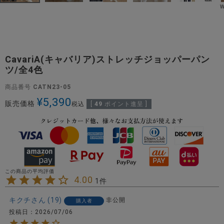
CavariA(キャバリア)ストレッチジョッパーパン
ツ/全4色
商品番号
CATN23-05
¥
5,390
販売価格
税込
[
49
ポイント進呈 ]
4.00
1
キクチ
19
非公開
購入者
投稿日
2026/07/06