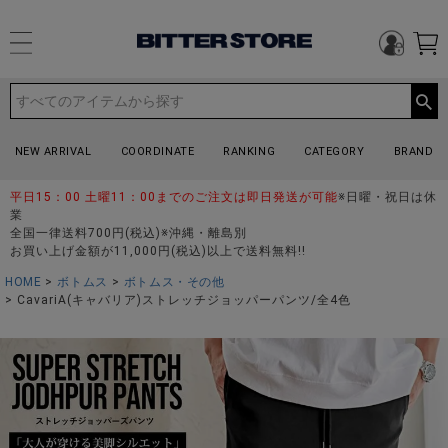
NEW ARRIVAL
COORDINATE
RANKING
CATEGORY
BRAND
平日15：00 土曜11：00までのご注文は即日発送が可能
※日曜・祝日は休
業
全国一律送料700円(税込)※沖縄・離島別
お買い上げ金額が11,000円(税込)以上で送料無料!!
HOME
ボトムス
ボトムス・その他
CavariA(キャバリア)ストレッチジョッパーパンツ/全4色