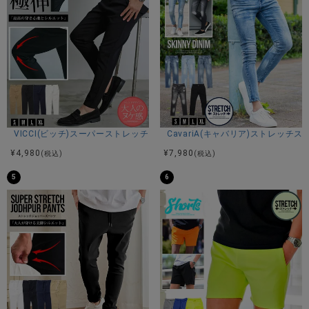
シンプルにまとまったデザインで、上品な雰囲気も兼ね備え
ています。
ポリウレタン混合率10%のストレッチ性の高いツイル素材を
使用。
シルエットはジョッパーズをモチーフにしつつ現代風にアレ
ンジした個性的で大人な印象、股上を深めに設定しサルエル
タッチな感覚をプラスしています。
ファッション性を高めたうえで着用シルエットをシャープに
魅せる印象にブラッシュアップさせた美脚シルエットです。
シンプルにオーバーサイズのTシャツなどと合わせるだけでも
VICCI(ビッチ)スーパーストレッチスリムテーパードアンクルパンツ/全4色
CavariA(キャバリア)ストレッチ
今っぽい雰囲気に。
¥
4,980
¥
7,980
(税込)
(税込)
スニーカーはもちろん、夏は足元が涼やかになるサンダルを
合わせるのもお勧めです。
5
6
穿きやすいシンプルなデザインで、長く愛用できるサステナ
ブルなアイテムです。
※ジョッパーズとは元々乗馬の際の動きやすさを追求したシル
エットです、ひざ位置まではゆったりと分量があり、膝下か
ら足首まではぴったりとしたパンツ。
※モデル画像は照明などの影響により実際の商品と異なる場合
がございます。