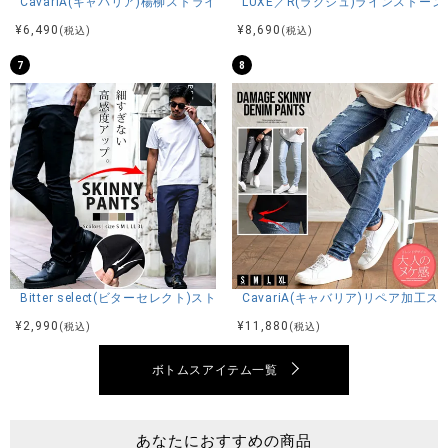
CavariA(キャバリア)楊柳ストライプイージースラックス/全3色
LUXE／R(ラグジュ)ラインストーン
縦：約15cm
横：約14cm
¥
6,490
¥
8,690
(税込)
(税込)
7
8
※平置き計測、腰周りなどは約二倍程度。
素材
本体：綿80%ポリエステル20%
リブ部分：綿100%
モデル
Bitter select(ビターセレクト)ストレッチツイルスキニーパンツ/全5色
CavariA(キャバリア)リペア加
¥
2,990
¥
11,880
(税込)
(税込)
Kouki：身長178cm 体重70kg 44(M)サイズ着用
TAKA：身長181cm 体重70kg 46(L)サイズ着用
ボトムスアイテム一覧
Koutaro：身長181cm 体重65kg 44(M)サイズ着用
Ami：身長174cm 体重55kg 44(M)サイズ着用
あなたにおすすめの商品