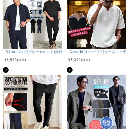
Bitter select(ビターセレクト)接触冷感スーパーストレッチバンドカラ
CavariA(キャバリア)キーネック半
¥
6,980
¥
5,390
(税込)
(税込)
7
8