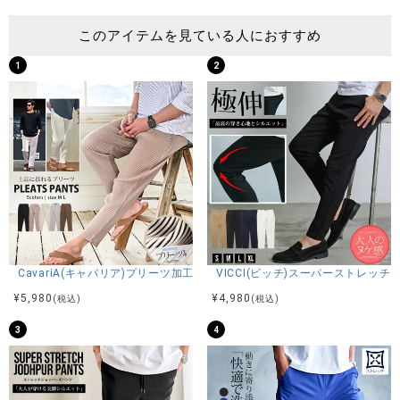
体型：がっちり
普段着用サイズ：M～L
このアイテムを見ている人におすすめ
Lサイズで程良いサイズ感です。筋肉質な方はLサイズをオ
1
2
ススメします。
スタッフC(173cm/60kg)
体型：細身
普段着用サイズ：M
Mサイズでジャストサイズです。
商品説明
CavariA(キャバリア)プリーツ加工イージーロングパンツ/全5色
VICCI(ビッチ)スーパーストレッ
BITTER STORE(ビターストア)にCavariA【キャバリア】の
¥
5,980
¥
4,980
(税込)
(税込)
USAコットン裏起毛スウェットパンツが入荷しました。
アメリカの近代農法と豊かな自然の中で育った、ナチュラル
3
4
な風合いとドライタッチが特徴のUSAコットンを採用。
厚手で強度が高いのがポイントです。
更に裏起毛にすることで真冬でも着れる防寒性抜群の仕上が
りに。