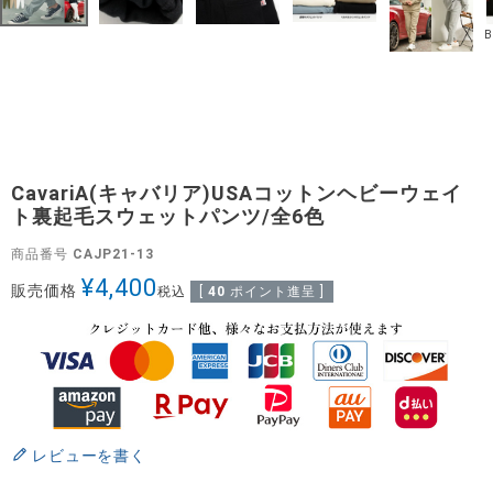
CavariA(キャバリア)USAコットンヘビーウェイ
ト裏起毛スウェットパンツ/全6色
商品番号
CAJP21-13
¥
4,400
販売価格
税込
[
40
ポイント進呈 ]
レビューを書く