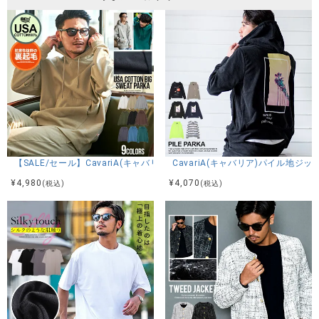
カラー展開
ベージュ/ブラック/チャコール/カーキ/グレー/ホワイト
アイテムガイド
伸縮性-あり 透け感-なし 生地の厚み-普通 裏地-あり(裏
起毛)
【SALE/セール】CavariA(キャバリア)USAコットンヘビーウェイト裏
CavariA(キャバリア)パイル地ジ
※当店スタッフの個人的な感想になります。お客様により、感
じ方等異なる場合がございますので、あくまでもご参考とし
¥
4,980
¥
4,070
(税込)
(税込)
てご利用ください。