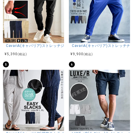
裾はリブ仕様なのでスタイリッシュですっきりとした印象を
与えてくれます。
街でもちろんのことルームウェアとしてもオススメも1本で
す。
※モデル画像は照明などの影響により実際の商品と異なる場合
がございます。
CavariA(キャバリア)ストレッチジョッパーパンツ/全4色
CavariA(キャバリア)ストレッチ
¥
5,390
¥
9,900
(税込)
(税込)
5
6
サイズ(cm)
M：着丈102股上31股下72後ろ股上36ウエスト33～44ヒップ
51わたり(もも幅)28膝幅21裾幅13
L：着丈104股上32股下73後ろ股上37ウエスト35～46ヒップ
53わたり(もも幅)29膝幅22裾幅14
<前ポケット>
入り口：約15cm
内寸横幅：約15cm
内寸縦：約28cm<後ろポケット>