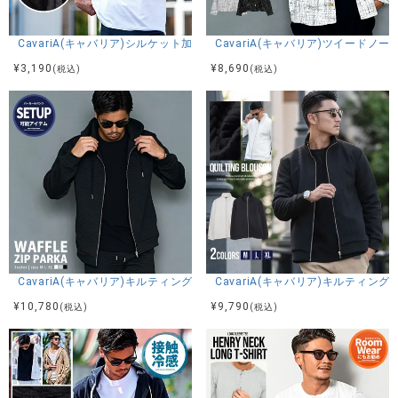
CavariA(キャバリア)シルケット加工天竺半袖Tシャツ/全4色
CavariA(キャバリア)ツイードノ
¥
3,190
¥
8,690
(税込)
(税込)
CavariA(キャバリア)キルティングワッフルZIPパーカー/全3色
CavariA(キャバリア)キルティン
¥
10,780
¥
9,790
(税込)
(税込)