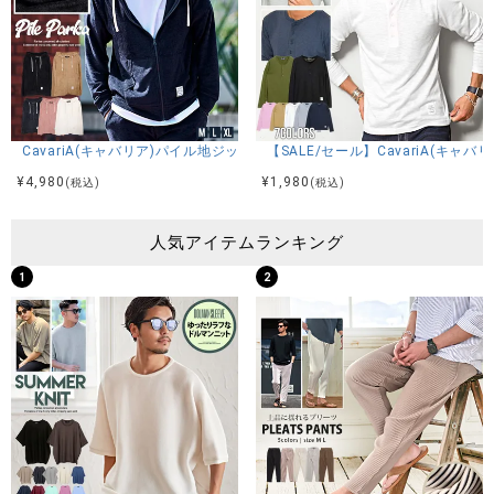
CavariA(キャバリア)パイル地ジップアップ長袖パーカー/全5色
【SALE/セール】CavariA(キ
¥
4,980
¥
1,980
(税込)
(税込)
人気アイテムランキング
1
2