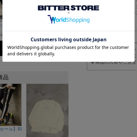
ハーフパンツ メンズ シ
トリート カジュアル フ
ト 20代 30代 40代
ギフト
ンクルパンツ/全4色
レッチスキニーアンクルデニムパンツ/全5色
I(ビッチ)スーパーストレッチスキニーパンツ/全4色
CavariA(キャバリア)ストレッチナイロンテーパード
¥
9,900
税込)
(税込)
入荷お知らせボタン
商品が入荷した際に
商品の入荷やご注文
商品
オーバーパーカー/全1色
E/セール】REGIEVO(レジエボ)サイドロゴライン入りストレッチパン