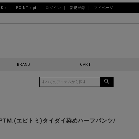
NK：
POINT：pt
ログイン
新規登録
マイページ
BRAND
CART
EPTM.(エピトミ)タイダイ染めハーフパンツ/