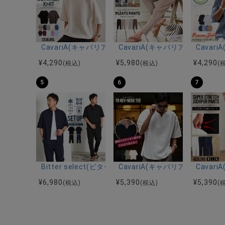
CavariA(キャバリア)12Gミラノリブクルーネックド
CavariA(キャバリア)プリー
Cava
¥
4,290
¥
5,980
¥
4,290
(税込)
(税込)
(
5
6
7
Bitter select(ビターセレクト)接触冷感スーパ
CavariA(キャバリア)キーネッ
Cava
¥
6,980
¥
5,390
¥
5,390
(税込)
(税込)
(