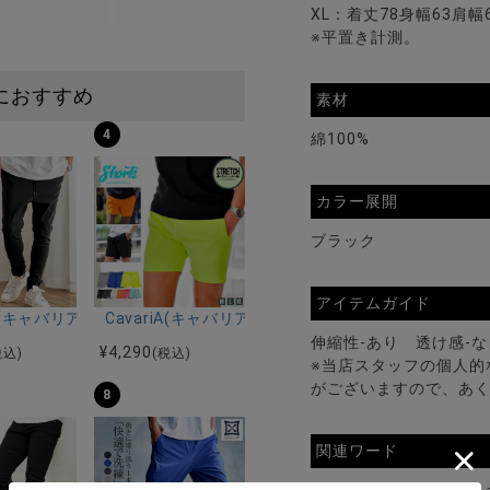
XL：着丈78身幅63肩幅
※平置き計測。
におすすめ
素材
4
綿100%
カラー展開
ブラック
アイテムガイド
ツ/全5色
感5ポケットストレッチデニムパンツ/全2色
riA(キャバリア)ストレッチジョッパーパンツ/全4色
CavariA(キャバリア)ストレッチポリダンボールショ
伸縮性-あり 透け感-
¥
4,290
税込)
(税込)
※当店スタッフの個人的
がございますので、あ
8
関連ワード