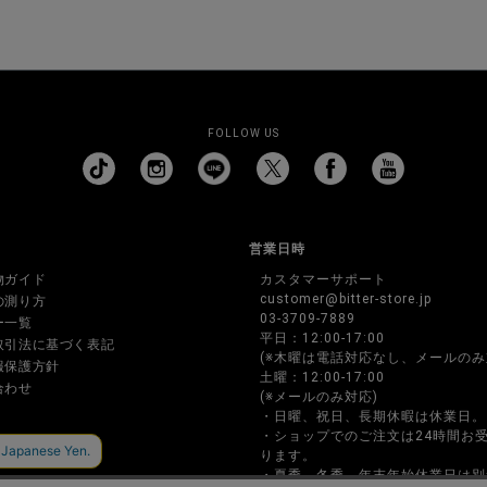
FOLLOW US
営業日時
物ガイド
カスタマーサポート
customer@bitter-store.jp
の測り方
03-3709-7889
ー一覧
平日：12:00-17:00
取引法に基づく表記
(※木曜は電話対応なし、メールのみ
報保護方針
土曜：12:00-17:00
合わせ
(※メールのみ対応)
・日曜、祝日、長期休暇は休業日。
・ショップでのご注文は24時間お
ります。
・夏季、冬季、年末年始休業日は別