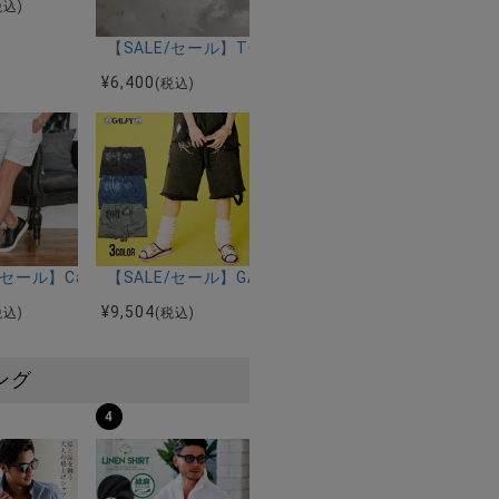
キャバリア)コーデュロイパンツ/全5色
税込)
【SALE/セール】TOTALL(トゥトル)ロゴロングス
¥
6,400
(税込)
全3色
カヒコ)コーデュロイ アロハペーパーホルダーカバー/全2色
E/セール】CavariA(キャバリア)型押しパイルショーツ/全2色
【SALE/セール】GALFY(ガルフィー)染め染めわん
¥
9,504
税込)
(税込)
ング
4