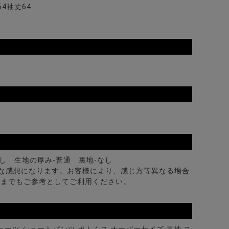
64袖丈64
ーツ/全9色
なし 生地の厚み-普通 裏地-なし
な感想になります。お客様により、感じ方等異なる場合
くまでもご参考としてご利用ください。