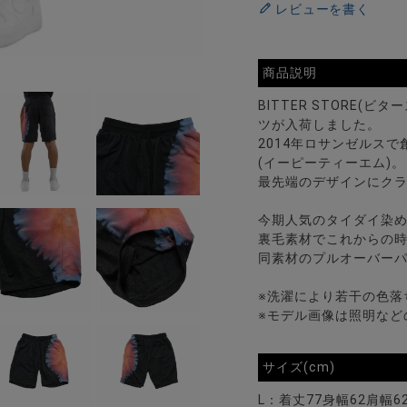
レビューを書く
商品説明
BITTER STORE(
ツが入荷しました。
2014年ロサンゼルスで
(イーピーティーエム)。
最先端のデザインにク
今期人気のタイダイ染
裏毛素材でこれからの
同素材のプルオーバー
※洗濯により若干の色落
※モデル画像は照明など
サイズ(cm)
L：着丈77身幅62肩幅6