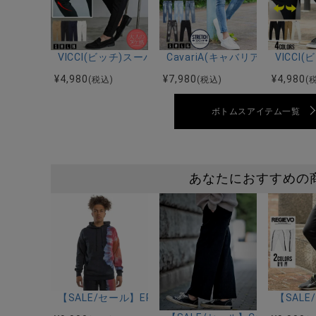
VICCI(ビッチ)スーパーストレッチスリムテーパードア
CavariA(キャバリア)スト
VICC
¥
4,980
¥
7,980
¥
4,980
(税込)
(税込)
(
ボトムスアイテム一覧
あなたにおすすめの
【SALE/セール】EPTM.(エピトミ)タイダイ染めプル
【SAL