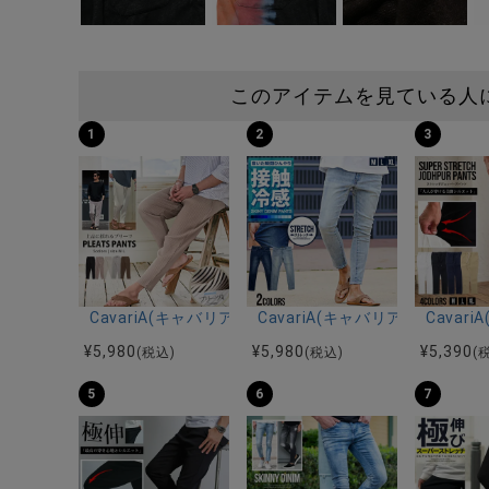
このアイテムを見ている人
1
2
3
CavariA(キャバリア)プリーツ加工イージーロングパン
CavariA(キャバリア)接触冷
Cava
¥
5,980
¥
5,980
¥
5,390
(税込)
(税込)
(
5
6
7