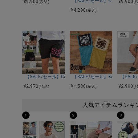
【SALE/セール】CavariA(
¥
9,900
¥
9,900
(税込)
(
¥
4,290
(税込)
【SALE/セール】CavariA(キャバリア)NY柄ショーツ/
【SALE/セール】Kahiko(
【SAL
¥
2,970
¥
1,580
¥
2,990
(税込)
(税込)
(
人気アイテムランキ
1
2
3