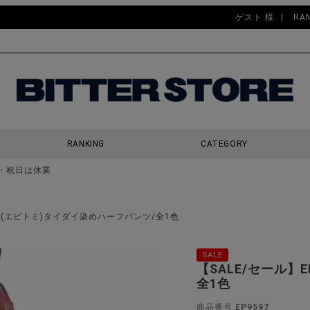
ゲスト 様
RA
RANKING
CATEGORY
・祝日は休業
検索
M.(エピトミ)タイダイ染めハーフパンツ/全1色
SALE
【SALE/セール】
全1色
商品番号
EP9597