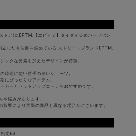
ビターストア)にEPTM.【エピトミ】タイダイ染めハーフパン
創立した今注目を集めている ストリートブランドEPTM.
ラシックな要素を加えたデザインが特徴。
めの時期に使い勝手の良いショーツ。
時期にぴったりなアイテム。
パーカーとセットアップコーデもおすすめです。
ちや縮みがあります。
の影響により実際の商品と異なる場合がございます。
2袖丈63