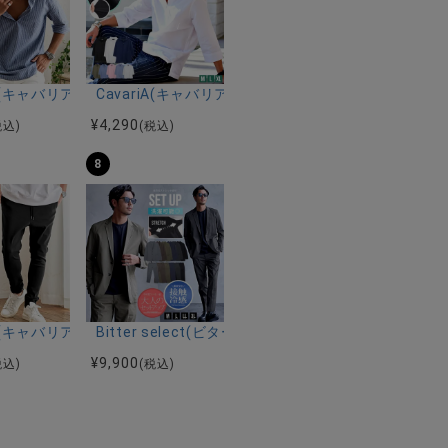
ルマンハーフスリーブニット/全12色
ツ加工イージーロングパンツ/全5色
riA(キャバリア)パナマ織り7分袖カプリシャツ/全9色
CavariA(キャバリア)コットンリネンホリゾンタル
¥
4,290
税込)
(税込)
8
ーストレッチバンドカラー半袖シャツ＆イージーパンツ/全2色
ク半袖Tシャツ/全4色
riA(キャバリア)ストレッチジョッパーパンツ/全4色
Bitter select(ビターセレクト)接触冷感スー
¥
9,900
税込)
(税込)