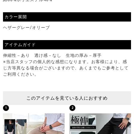
カラー展開
ヘザーグレー/オリーブ
アイテムガイド
伸縮性－あり 透け感－なし 生地の厚み－厚手
※当店スタッフの個人的な感想になります。お客様により、感
じ方等異なる場合がございますので、あくまでもご参考として
ご利用ください。
このアイテムを見ている人におすすめ
1
2