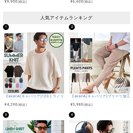
¥
9,900
¥
6,600
(税込)
(税込)
人気アイテムランキング
1
2
CavariA(キャバリア)12Gミラノリブクルーネックドルマンハーフスリーブ
CavariA(キャバリア)プリーツ加
¥
4,290
¥
5,980
(税込)
(税込)
3
4