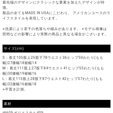
最先端のデザインにクラシックな要素を加えたデザインが特
徴。
製品の全てをMADE IN USAにこだわり、 アメリカンユースのラ
イフスタイルを表現しています。
※洗濯により若干の色落ちや縮みがあります。 ※モデル画像は
照明などの影響により実際の商品と異なる場合がございます。
サイズ(cm)
S：着丈105股上25股下78ウエスト36ヒップ50わたり(もも
幅)27膝幅18裾幅14
M：着丈111股上27股下84ウエスト41ヒップ55わたり(もも
幅)30膝幅19裾幅16
L：着丈115股上28股下87ウエスト42ヒップ57わたり(もも
幅)32膝幅16裾幅18
※平置き計測。
素材
綿60%ポリエステル40%