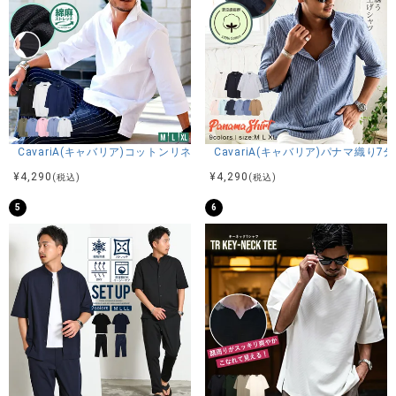
CavariA(キャバリア)コットンリネンホリゾンタルカラー7分袖カプリシャ
CavariA(キャバリア)パナマ織り
¥
4,290
¥
4,290
(税込)
(税込)
5
6