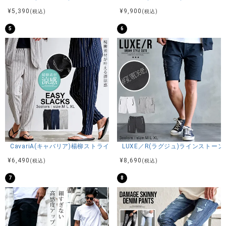
¥
5,390
¥
9,900
(税込)
(税込)
5
6
CavariA(キャバリア)楊柳ストライプイージースラックス/全3色
LUXE／R(ラグジュ)ラインストーン
¥
6,490
¥
8,690
(税込)
(税込)
7
8