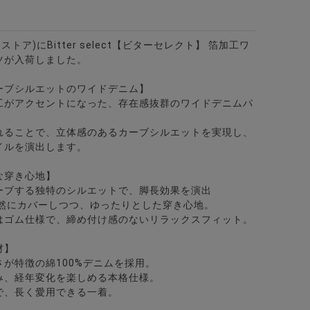
ターストア)にBitter select【ビターセレクト】 箔加工ワ
ツが入荷しました。
ーブシルエットのワイドデニム】
工がアクセントになった、存在感抜群のワイドデニムパ
れることで、立体感のあるカーブシルエットを実現し、
イルを演出します。
な穿き心地】
ーブする独特のシルエットで、脚長効果を演出
自然にカバーしつつ、ゆったりとした穿き心地。
はゴム仕様で、締め付け感のないリラックスフィット。
ニムパンツ/全5色
材】
が特徴の綿100%デニムを採用。
み、経年変化を楽しめる本格仕様。
で、長く愛用できる一着。