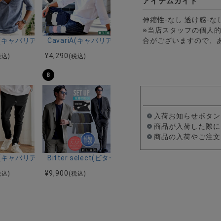
アイテムガイド
伸縮性-なし 透け感-な
※当店スタッフの個人
ルマンハーフスリーブニット/全12色
ツ加工イージーロングパンツ/全5色
riA(キャバリア)パナマ織り7分袖カプリシャツ/全9色
CavariA(キャバリア)コットンリネンホリゾンタル
合がございますので、
¥
4,290
税込)
(税込)
8
入荷お知らせボタン
商品が入荷した際に
商品の入荷やご注文
ーストレッチバンドカラー半袖シャツ＆イージーパンツ/全2色
ク半袖Tシャツ/全4色
riA(キャバリア)ストレッチジョッパーパンツ/全4色
Bitter select(ビターセレクト)接触冷感スー
¥
9,900
税込)
(税込)