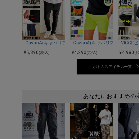
CavariA(キャバリア)ストレッチジョッパーパンツ/全4
CavariA(キャバリア)ストレ
VICC
¥
5,390
¥
4,290
¥
4,980
(税込)
(税込)
(
ボトムスアイテム一覧
あなたにおすすめの