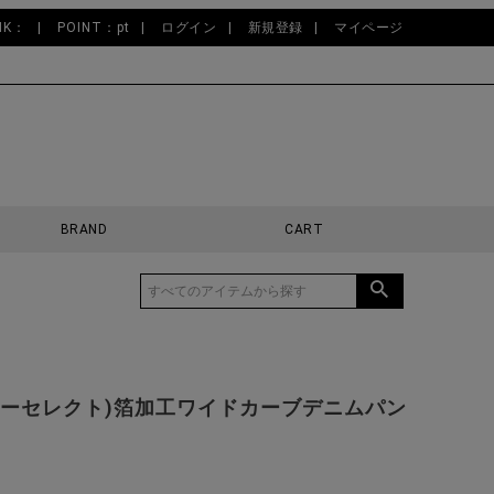
NK：
POINT：pt
ログイン
新規登録
マイページ
BRAND
CART
ct(ビターセレクト)箔加工ワイドカーブデニムパン