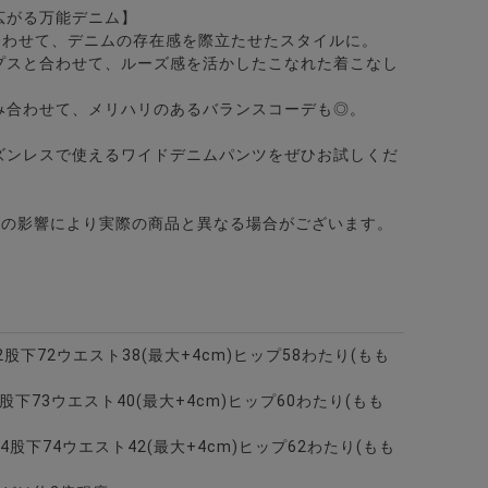
広がる万能デニム】
合わせて、デニムの存在感を際立たせたスタイルに。
プスと合わせて、ルーズ感を活かしたこなれた着こなし
み合わせて、メリハリのあるバランスコーデも◎。
パンツ/全4色
ズンレスで使えるワイドデニムパンツをぜひお試しくだ
どの影響により実際の商品と異なる場合がございます。
32股下72ウエスト38(最大+4cm)ヒップ58わたり(もも
33股下73ウエスト40(最大+4cm)ヒップ60わたり(もも
上34股下74ウエスト42(最大+4cm)ヒップ62わたり(もも