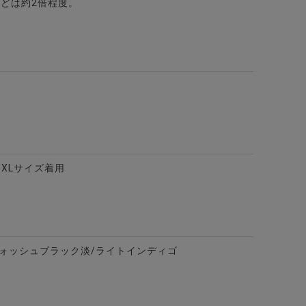
どは約2倍程度。
レートパンツ/全2色
m XLサイズ着用
ォッシュブラック淡/ライトインディゴ