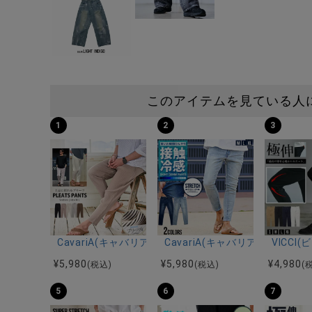
このアイテムを見ている人
1
2
3
CavariA(キャバリア)プリーツ加工イージーロングパン
CavariA(キャバリア)接触冷
VICC
¥
5,980
¥
5,980
¥
4,980
(税込)
(税込)
(
5
6
7