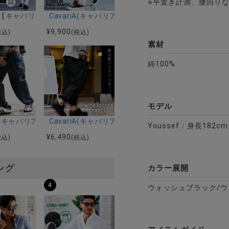
※平置き計測、腰回りな
ツ/全4色
ン織りテーパードパンツ/全2色
riA【キャバリア】ジャガードイージースラックス/全3色
CavariA(キャバリア)ボタニカルゴブランワイドスト
¥
9,900
税込)
(税込)
素材
綿100%
モデル
ツ/全2色
テーパードリペアデニムパンツ/全2色
riA(キャバリア)チェーン付きワイドバギーデニムパンツ/全2色
CavariA(キャバリア)ワイドジョガーパンツ/全3色
Youssef：身長182c
¥
6,490
税込)
(税込)
ング
カラー展開
4
ウォッシュブラック/ウ