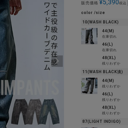
¥
5,390
販売価格
税込
color
size
10(WASH BLACK)
44(M)
在庫切れ
46(L)
在庫切れ
48(XL)
残りわずか
11(WASH BLACK淡)
44(M)
残りわずか
46(L)
残りわずか
48(XL)
残りわずか
87(LIGHT INDIGO)