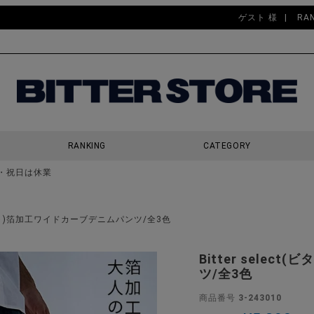
ゲスト 様
RA
RANKING
CATEGORY
・祝日は休業
検索
ーセレクト)箔加工ワイドカーブデニムパンツ/全3色
Bitter sele
ツ/全3色
商品番号
3-243010