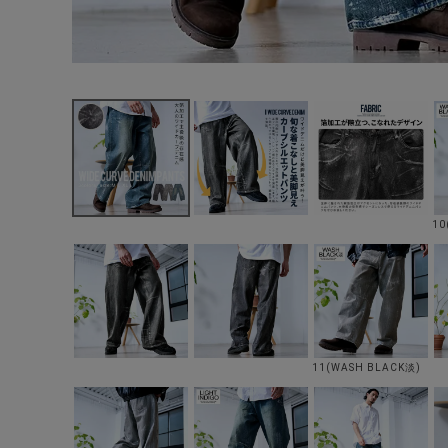
10
11(WASH BLACK淡)