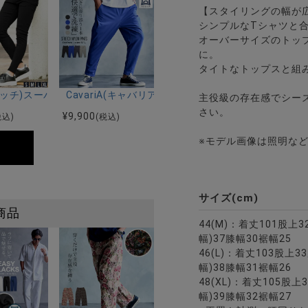
【スタイリングの幅が
シンプルなTシャツと
オーバーサイズのトッ
に。
タイトなトップスと組
色
ッチポリダンボールショーツ/全9色
I(ビッチ)スーパーストレッチスキニーパンツ/全4色
CavariA(キャバリア)ストレッチナイロンテーパード
主役級の存在感でシー
さい。
¥
9,900
税込)
(税込)
※モデル画像は照明な
サイズ(cm)
商品
44(M)：着丈101股上
幅)37膝幅30裾幅25
46(L)：着丈103股上
幅)38膝幅31裾幅26
48(XL)：着丈105股
幅)39膝幅32裾幅27