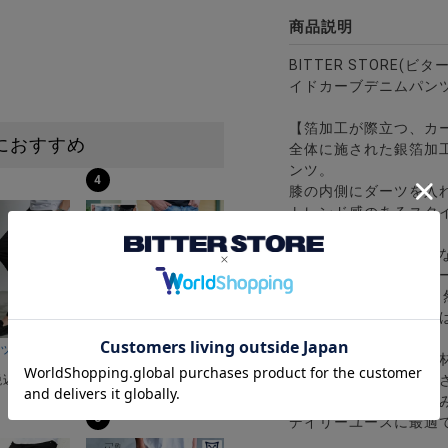
商品説明
BITTER STORE(ビ
イドカーブデニムパン
【箔加工が際立つ、カ
におすすめ
全体に施された銀箔加
ンツ。
4
膝の内側にダーツを入
トレンド感のあるスタ
【美シルエット＆快適
裾へ向かってゆるくカ
。 太ももや腰回りを
ウエストのバック部分
ツ/全5色
感5ポケットストレッチデニムパンツ/全2色
I(ビッチ)スーパーストレッチスリムテーパードアンクルパンツ/全4色
CavariA(キャバリア)ストレッチスキニーアンクルデ
【こだわりのデニム素
¥
7,980
ほどよい厚みと柔らかさ
税込)
(税込)
穿くほどに身体に馴染
8
デイリーユースに最適