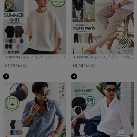
CavariA(キャバリア)12Gミラノリブクルーネックドルマンハーフスリーブ
CavariA(キャバリア)プリーツ加
¥
4,290
¥
5,980
(税込)
(税込)
3
4