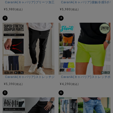
CavariA(キャバリア)プリーツ加工イージーロングパンツ/全5色
CavariA(キャバリア)接触冷感5
仕事や遊び、デイリーユースなリアルクローズとしてスタイ
¥
5,980
¥
5,980
(税込)
(税込)
リッシュに着こなせるブランド。
3
4
※モデル画像は照明などの影響により実際の商品と異なる場合
がございます。
サイズ(cm)
44(M)：着丈90股上26股下66ウエスト36(最大＋4cm程度)ヒ
ップ55わたり(もも幅)32膝幅20裾幅10.5
46(L)：着丈91股上27股下66ウエスト38(最大＋4cm程度)ヒ
ップ56わたり(もも幅)33膝幅20裾幅11.5
CavariA(キャバリア)ストレッチジョッパーパンツ/全4色
CavariA(キャバリア)ストレッチ
48(XL)：着丈92股上28股下67ウエスト40(最大＋4cm程度)
ヒップ57わたり(もも幅)34膝幅20裾幅12.5
¥
5,390
¥
4,290
(税込)
(税込)
※平置き計測、腰周りなどは約二倍程度。
5
6
素材