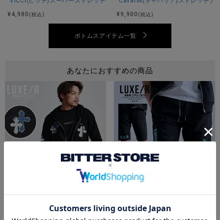
VICCI(ビッチ)スーパーストレッチスキニーパンツ/全4色
CavariA(キャバリア)ストレッチ
じ方等異なる場合がございますので、あくまでもご参考とし
てご利用ください。
¥
4,980
¥
9,900
(税込)
(税込)
ボトムスアイテム一覧
あなたにおすすめの商品
LUXE／R(ラグジュ)クロスデニム貼り付けジップパーカー/全3色
LUXE／R(ラグジュ)プリントスウ
¥
9,790
¥
8,690
(税込)
(税込)