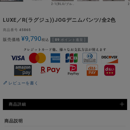
2-1(BLU/ブルー)
LUXE／R(ラグジュ))JOGデニムパンツ/全2色
商品番号
45865
¥
9,790
販売価格
税込
[
89
ポイント進呈 ]
レビューを書く
商品詳細
商品説明