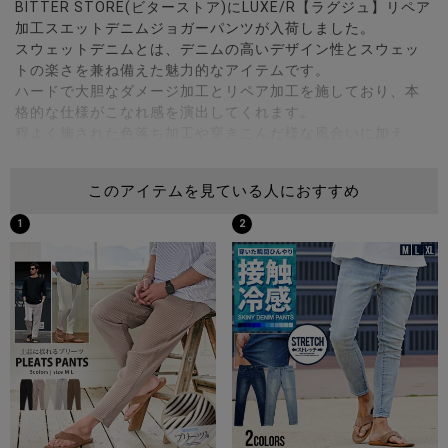
BITTER STORE(ビターストア)にLUXE/R【ラグジュ】リペア
加工スエットデニムジョガーパンツが入荷しました。
スウェットデニムとは、デニムの高いデザイン性とスウェッ
トの楽さを兼ね備えた魅力的なアイテムです。
ハードで大胆なダメージ加工とリペア加工を施しており、本
格的な仕様がこなれ感を演出してくれます。
程よく施された色落ち加工や穿きこんだ様な風合いに加え
て、ハードさと柔らかさを兼ね備えほかにはない表情をたの
しめるアイテムに仕上がりました。
このアイテムを見ている人におすすめ
ウエスト部分には紐で調節可能なドローコードを完備しサイ
ズ感を調整できるのもうれしいポイント。
1
2
カラーはブルー・インディゴの2色、サイズはM・L・XLの3サ
イズからお選びいただけます。
大人のカジュアルウェアとしてはもちろん、季節を選ばずオ
ールシーズン穿ける生地感はコーデやスタイルに合わせてメ
インのパンツとして活躍してくれます。
- LUXE/R ラグジュ -
SPORTS STYLEとURBAN STYLEをミックスさせ、ボディラ
インを美しく強調するフィッティングを表現。
セットアップやデニム、プリント加工などのスタイリングを
楽しむ。