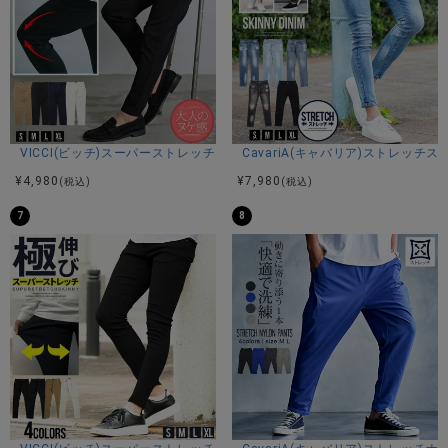
本体：綿95% ポリウレタン5%
リブ：綿95% ポリウレタン5%
モデル
VICCI(ビッチ)スーパーストレッチスリムテーパードアンクルパンツ/全4色
CavariA(キャバリア)ストレッチ
TAIRA：身長180cm 体重67kg Lサイズ着用
¥
4,980
¥
7,980
(税込)
(税込)
7
8
カラー展開
ブルー/インディゴ
アイテムガイド
伸縮性-あり 透け感-なし 生地の厚み-普通 裏地-なし
※当店スタッフの個人的な感想になります。お客様により、感