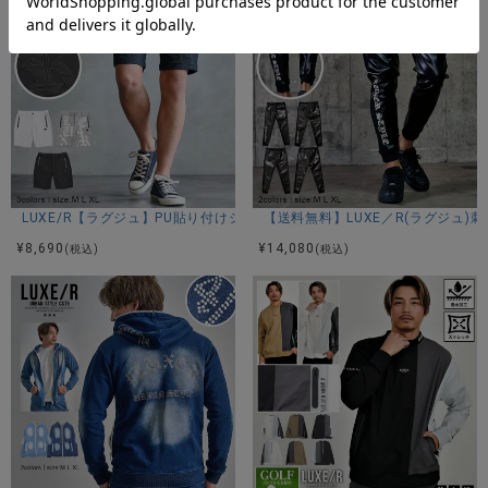
LUXE/R【ラグジュ】PU貼り付けショーツ/全3色
【送料無料】LUXE／R(ラグジュ)
¥
8,690
¥
14,080
(税込)
(税込)