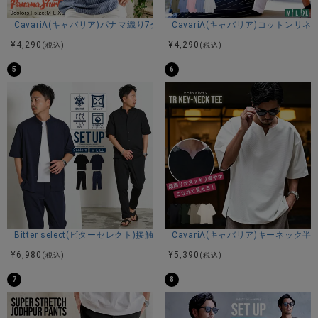
CavariA(キャバリア)パナマ織り7分袖カプリシャツ/全9色
CavariA(キャバリア)コットン
¥
4,290
¥
4,290
(税込)
(税込)
5
6
Bitter select(ビターセレクト)接触冷感スーパーストレッチバンドカラ
CavariA(キャバリア)キーネック半
¥
6,980
¥
5,390
(税込)
(税込)
7
8