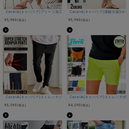
CavariA(キャバリア)プリーツ加工イージーロングパンツ/全5色
CavariA(キャバリア)接触冷感5
商品説明
¥
5,980
¥
5,980
(税込)
(税込)
BITTER STORE（ビターストア）に、ARULE【アルール】よ
3
4
り箔加工ワイドデニムパンツが登場しました。
存在感のある箔加工が目を引く、ARULEワイドデニムパン
ツ。
ヴィンテージライクなデニムにメタリックな光沢をプラス
し、コーデの主役になる一本です。
ゆったりとしたワイドシルエットで、トレンド感のあるルー
ズな着こなしに。
シンプルなトップスと合わせるだけで、ワンランク上のスタ
イリングが完成します。
箔加工は派手すぎず程よいアクセントで、ストリートからモ
ードまで幅広く対応。
穿くだけでこなれ感を演出してくれるアイテムです。
CavariA(キャバリア)ストレッチジョッパーパンツ/全4色
CavariA(キャバリア)ストレッチ
素材にはコットンをベースにポリエステルと再生繊維を混紡
¥
5,390
¥
4,290
(税込)
(税込)
し、
耐久性と柔らかさを兼ね備えた快適な穿き心地を実現。
5
6
長時間の着用でもストレスを感じにくく、デイリー使いにも
最適です。