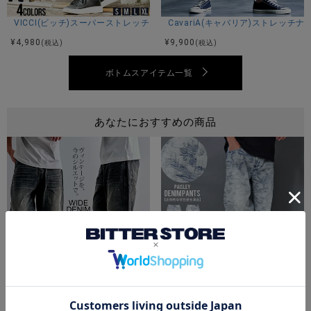
※平置き計測、腰回りなどは約2倍程度。
VICCI(ビッチ)スーパーストレッチスキニーパンツ/全4色
CavariA(キャバリア)ストレッチ
¥
4,980
¥
9,900
(税込)
(税込)
素材
ボトムスアイテム一覧
綿65.9％ ポリエステル28％ 再生繊維6.1%
あなたにおすすめの商品
モデル
TAIRA：身長180cm 体重67kg XLサイズ着用
カラー展開
ブラック
ARULE(アルール)加工ワイドデニムパンツ/全1色
ARULE(アルール)デニムパンツ/1色
¥
8,690
¥
9,790
(税込)
(税込)