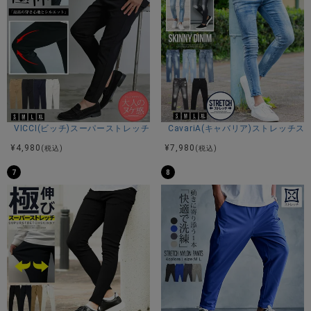
【ARULE】
ストリートファッションのトレンドをリードし、特に若い世
代に人気を集めているユニセックスブランド。
自由な表現と個性を尊重し、男女を問わず幅広い層に愛され
るデザインを提供。
常に進化するストリートウェアのトレンドを取り入れなが
ら、若者のライフスタイルとニーズに合ったアイテムを展開
している。
VICCI(ビッチ)スーパーストレッチスリムテーパードアンクルパンツ/全4色
CavariA(キャバリア)ストレッチ
¥
4,980
¥
7,980
(税込)
(税込)
※モデル画像は照明などの影響により実際の商品と異なる場合
がございます。
7
8
サイズ(cm)
XL：着丈101股上33股下68ウエスト39ヒップ61わたり(もも
幅)34膝幅29裾幅21
3L：着丈103股上34股下68ウエスト42ヒップ62わたり(もも
幅)35膝幅30裾幅23