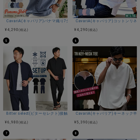
CavariA(キャバリア)パナマ織り7分袖カプリシャツ/全9色
CavariA(キャバリア)コットン
¥
4,290
¥
4,290
(税込)
(税込)
5
6
Bitter select(ビターセレクト)接触冷感スーパーストレッチバンドカラ
CavariA(キャバリア)キーネック半
¥
6,980
¥
5,390
(税込)
(税込)
7
8