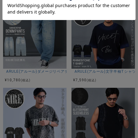
アイテムガイド
伸縮性-なし 透け感-なし 生地の厚み-普通 裏地-なし
※当店スタッフの個人的な感想になります。お客様により、感
じ方等異なる場合がございますので、あくまでもご参考とし
てご利用ください。
ARULE(アルール)ダメージリペアデニムパンツ/1色
ARULE(アルール)文字半袖Tシャツ/
¥
10,780
¥
7,590
(税込)
(税込)