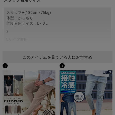
スタッフ着用サイズ
スタッフA(180cm/75kg)
体型：がっちり
普段着用サイズ：L～XL
3
Lサイズ着用
スタッフB(172cm/75kg)
このアイテムを見ている人におすすめ
体型：がっちり
普段着用サイズ：M～L
1
2
XLサイズ着用
スタッフC(173cm/60kg)
体型：細身
普段着用サイズ：M
XLサイズ着用