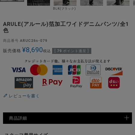
BLK(ブラック)
ARULE(アルール)箔加工ワイドデニムパンツ/全1
色
商品番号
ARUC26s-079
¥
8,690
販売価格
税込
[
79
ポイント進呈 ]
レビューを書く
商品詳細