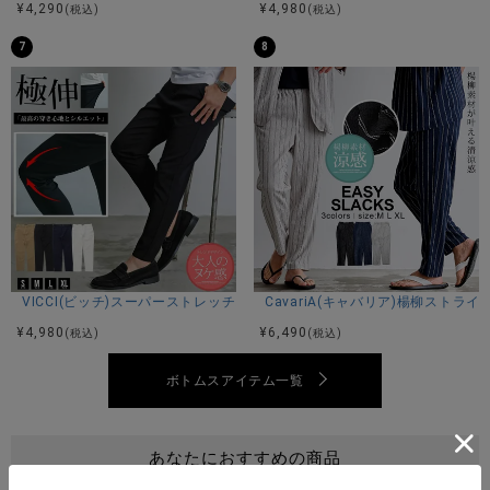
¥
4,290
¥
4,980
(税込)
(税込)
す。
シンプルながらも洗練された存在感で、着回し力も抜群。
7
8
ユニセックスで着用可能なデザインなので、カップルでのシ
ェアやペアコーデにもおすすめです。
※モデル画像は照明などの影響により実際の商品と異なる場合
がございます。
サイズ(cm)
VICCI(ビッチ)スーパーストレッチスリムテーパードアンクルパンツ/全4色
CavariA(キャバリア)楊柳ストラ
44(M)：着丈98股上26股下72ウエスト39(最大＋4cm程度)ヒ
¥
4,980
¥
6,490
(税込)
(税込)
ップ53わたり(もも幅)31膝幅18裾幅15
46(L)：着丈101股上27股下74ウエスト41(最大＋4cm程度)ヒ
ボトムスアイテム一覧
ップ55わたり(もも幅)32膝幅19裾幅16
48(XL)：着丈105股上28股下77ウエスト43(最大＋4cm程度)
ヒップ57わたり(もも幅)33膝幅20裾幅17
※平置き計測、腰周りなどは約二倍程度。
あなたにおすすめの商品