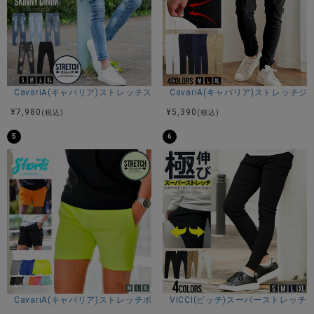
ナチュラルなストレッチ性があるため、動きやすさも抜群で
す。
シルエットは、腰まわりからわたりにかけて程よくゆとりを
持たせつつ、裾に向かって美しく絞られるテーパードライン
に設計。
リラックス感がありながらも、品のある大人の印象を演出し
CavariA(キャバリア)ストレッチスキニーアンクルデニムパンツ/全5色
CavariA(キャバリア)ストレッチ
てくれます。
¥
7,980
¥
5,390
(税込)
(税込)
ウエスト部分は締め付け感の少ない後ろゴム仕様を採用し、
5
6
快適なフィット感を実現。
さらにドローコードとベルトループも備え、カジュアルから
きれいめまで幅広いスタイルに対応可能です。
左フロントポケット下にはブランドロゴのラバーワッペンを
ワンポイントで配置。
シンプルな無地ベースながら、素材の表情とディテールで個
性を引き立てた1本に仕上がっています。
同素材のTシャツと合わせてセットアップスタイルも楽しめ、
スポーツやジム、ゴルフといったアクティブなシーンはもち
CavariA(キャバリア)ストレッチポリダンボールショーツ/全9色
VICCI(ビッチ)スーパーストレッチ
ろん、リモートワークや休日の外出スタイルにも活躍しま