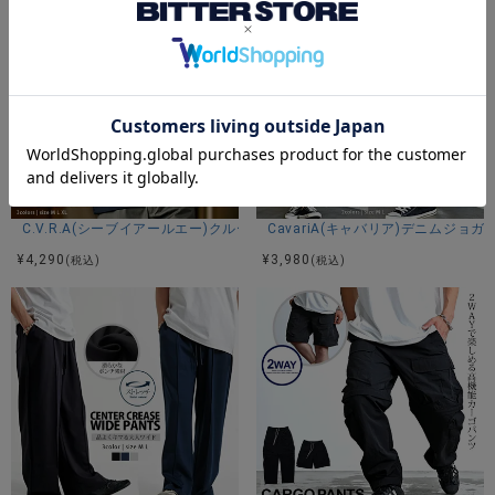
素材
ポリエステル100%
モデル
C.V.R.A(シーブイアールエー)クルーネック メッシュストレッチドローコ
CavariA(キャバリア)デニムジョガ
TAIRA：身長180cm 体重67kg Lサイズ着用
¥
4,290
¥
3,980
(税込)
(税込)
カラー展開
ブラック グレー ネイビー
アイテムガイド