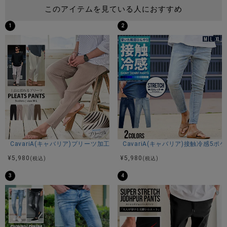
このアイテムを見ている人におすすめ
普段着用サイズ：M～L
1
2
Lサイズ着用
スタッフC(173cm/60kg)
体型：細身
普段着用サイズ：M
Mサイズ着用
商品説明
CavariA(キャバリア)プリーツ加工イージーロングパンツ/全5色
CavariA(キャバリア)接触冷感5
BITTER STORE(ビターストア)にC.V.R.A【シーブイアールエ
¥
5,980
¥
5,980
(税込)
(税込)
ー】メッシュストレッチドテーパードパンツが入荷しまし
3
4
た。
ポリエステル100％の絡みメッシュストレッチ素材を採用し、
優れた通気性と軽量な着心地を両立。
汗ばむ季節にもムレにくく、爽やかな着用感をキープできる
高機能素材で、アクティブなシーンにも快適に対応します。