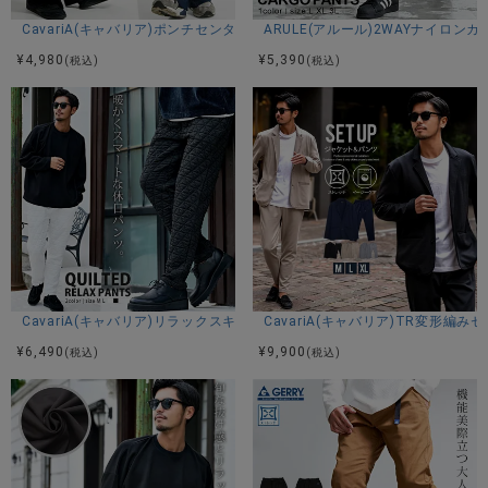
伸縮性-あり 透け感-なし 生地の厚み-普通 裏地-なし
※当店スタッフの個人的な感想になります。お客様により、感
CavariA(キャバリア)ポンチセンタープレスワイドパンツ/全3色
ARULE(アルール)2WAYナイロン
じ方等異なる場合がございますので、あくまでもご参考とし
¥
4,980
¥
5,390
(税込)
(税込)
てご利用ください。
CavariA(キャバリア)リラックスキルティングパンツ/全2色
CavariA(キャバリア)TR変形編み
¥
6,490
¥
9,900
(税込)
(税込)