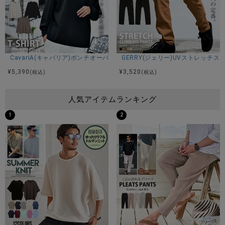
CavariA(キャバリア)ポンチオーバーサイズカットソー/全3色
GERRY(ジェリー)UVストレッチ
¥
5,390
¥
3,520
(税込)
(税込)
人気アイテムランキング
1
2